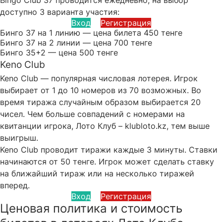
Bingo Club 37 проводится ежедневно, на выбор
доступно 3 варианта участия:
Вход
Регистрация
Бинго 37 на 1 линию — цена билета 450 тенге
Бинго 37 на 2 линии — цена 700 тенге
Бинго 35+2 — цена 500 тенге
Keno Club
Keno Club — популярная числовая лотерея. Игрок
выбирает от 1 до 10 номеров из 70 возможных. Во
время тиража случайным образом выбирается 20
чисел. Чем больше совпадений с номерами на
квитанции игрока, Лото Клуб –
klubloto.kz
, тем выше
выигрыш.
Keno Club проводит тиражи каждые 3 минуты. Ставки
начинаются от 50 тенге. Игрок может сделать ставку
на ближайший тираж или на несколько тиражей
вперед.
Вход
Регистрация
Ценовая политика и стоимость