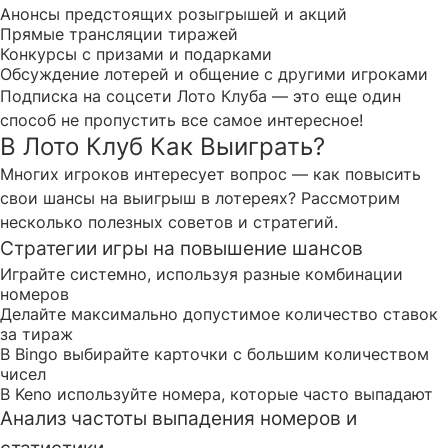
Анонсы предстоящих розыгрышей и акций
Прямые трансляции тиражей
Конкурсы с призами и подарками
Обсуждение лотерей и общение с другими игроками
Подписка на соцсети Лото Клуба — это еще один
способ не пропустить все самое интересное!
В Лото Клуб Как Выиграть?
Многих игроков интересует вопрос — как повысить
свои шансы на выигрыш в лотереях? Рассмотрим
несколько полезных советов и стратегий.
Стратегии игры на повышение шансов
Играйте системно, используя разные комбинации
номеров
Делайте максимально допустимое количество ставок
за тираж
В Bingo выбирайте карточки с большим количеством
чисел
В Keno используйте номера, которые часто выпадают
Анализ частоты выпадения номеров и