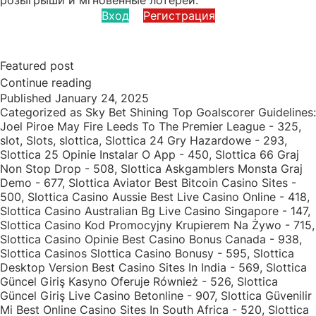
розыгрыши и мгновенные лотереи.
Вход
Регистрация
Featured post
Лото
Continue reading
Published
January 24, 2025
Клуб
Categorized as
Sky Bet Shining Top Goalscorer Guidelines:
Онлайн
Joel Piroe May Fire Leeds To The Premier League - 325
,
ᐉ
slot
,
Slots
,
slottica
,
Slottica 24 Gry Hazardowe - 293
,
Регистрация
Slottica 25 Opinie Instalar O App - 450
,
Slottica 66 Graj
и
Non Stop Drop - 508
,
Slottica Askgamblers Monsta Graj
Demo - 677
,
Slottica Aviator Best Bitcoin Casino Sites -
Вход
500
,
Slottica Casino Aussie Best Live Casino Online - 418
,
Казахстан
Slottica Casino Australian Bg Live Casino Singapore - 147
,
loto
Slottica Casino Kod Promocyjny Krupierem Na Żywo - 715
,
club
Slottica Casino Opinie Best Casino Bonus Canada - 938
,
kz
Slottica Casinos Slottica Casino Bonusy - 595
,
Slottica
Desktop Version Best Casino Sites In India - 569
,
Slottica
Güncel Giriş Kasyno Oferuje Również - 526
,
Slottica
Güncel Giriş Live Casino Betonline - 907
,
Slottica Güvenilir
Mi Best Online Casino Sites In South Africa - 520
,
Slottica