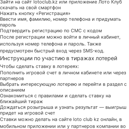
Зайти на сайт lotoclub.kz или приложение Лото Клуб
скачать на свой смартфон
Нажать кнопку «Регистрация»
Ввести имя, фамилию, номер телефона и придумать
пароль
Подтвердить регистрацию по СМС с кодом
После регистрации можно войти в личный кабинет,
используя номер телефона и пароль. Также
предусмотрен быстрый вход через SMS-код.
Инструкции по участию в тиражах лотерей
Чтобы сделать ставку в лотереях:
Пополнить игровой счет в личном кабинете или через
партнеров
Выбрать интересующую лотерею и перейти в раздел с
описанием
Ознакомиться с правилами и сделать ставку на
ближайший тираж
Дождаться розыгрыша и узнать результат — выигрыш
придет на игровой счет
Ставки можно делать на сайте loto club kz онлайн, в
мобильном приложении или у партнеров компании во