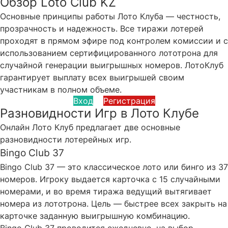
Обзор Loto Club KZ
Основные принципы работы Лото Клуба — честность,
прозрачность и надежность. Все тиражи лотерей
проходят в прямом эфире под контролем комиссии и с
использованием сертифицированного лототрона для
случайной генерации выигрышных номеров. ЛотоКлуб
гарантирует выплату всех выигрышей своим
участникам в полном объеме.
Вход
Регистрация
Разновидности Игр в Лото Клубе
Онлайн Лото Клуб предлагает две основные
разновидности лотерейных игр.
Bingo Club 37
Bingo Club 37 — это классическое лото или бинго из 37
номеров. Игроку выдается карточка с 15 случайными
номерами, и во время тиража ведущий вытягивает
номера из лототрона. Цель — быстрее всех закрыть на
карточке заданную выигрышную комбинацию.