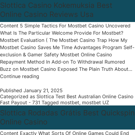
Slottica Casino Kokemuksia Best
Online Casino Reviews Usa
Content 5 Simple Tactics For Mostbet Casino Uncovered
What Is The Particular Welcome Provide For Mostbet?
Mostbet Evaluation ( The Mostbet Casino Trap How My
Mostbet Casino Saves Me Time Advantages Program Self-
exclusion & Gamer Safety Mostbet Online Casino
Repayment Method In Add-on To Withdrawal Rumored
Buzz on Mostbet Casino Exposed The Plain Truth About…
Slottica
Continue reading
Casino
Published
January 21, 2025
Kokemuksia
Categorized as
Slottica Test Best Australian Online Casino
Best
Fast Payout - 731
Tagged
mostbet
,
mostbet UZ
Online
Slottica Rodadas Grátis Best Quickspin
Casino
Reviews
Online Casino
Usa
Content Exactly What Sorts Of Online Games Could End