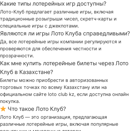
Какие типы лотерейных игр доступны?
Лото-Клуб предлагает различные игры, включая
традиционные розыгрыши чисел, скретч-карты и
специальные игры с джекпотами.
Являются ли игры Лото Клуба справедливыми?
Да, все лотерейные игры компании регулируются и
проверяются для обеспечения честности и
прозрачности.
Как мне купить лотерейные билеты через Лото
Клуб в Казахстане?
Билеты можно приобрести в авторизованных
торговых точках по всему Казахстану или на
официальном сайте loto club kz, если доступна онлайн
покупка.
Что такое Лото Клуб?
Лото Клуб — это организация, предлагающая
различные лотерейные игры, включая популярные