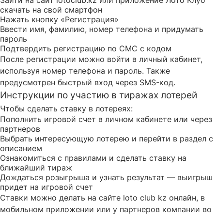
Зайти на сайт lotoclub.kz или приложение Лото Клуб
скачать на свой смартфон
Нажать кнопку «Регистрация»
Ввести имя, фамилию, номер телефона и придумать
пароль
Подтвердить регистрацию по СМС с кодом
После регистрации можно войти в личный кабинет,
используя номер телефона и пароль. Также
предусмотрен быстрый вход через SMS-код.
Инструкции по участию в тиражах лотерей
Чтобы сделать ставку в лотереях:
Пополнить игровой счет в личном кабинете или через
партнеров
Выбрать интересующую лотерею и перейти в раздел с
описанием
Ознакомиться с правилами и сделать ставку на
ближайший тираж
Дождаться розыгрыша и узнать результат — выигрыш
придет на игровой счет
Ставки можно делать на сайте loto club kz онлайн, в
мобильном приложении или у партнеров компании во