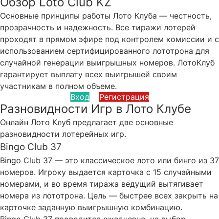
Обзор Loto Club KZ
Основные принципы работы Лото Клуба — честность,
прозрачность и надежность. Все тиражи лотерей
проходят в прямом эфире под контролем комиссии и с
использованием сертифицированного лототрона для
случайной генерации выигрышных номеров. ЛотоКлуб
гарантирует выплату всех выигрышей своим
участникам в полном объеме.
Вход
Регистрация
Разновидности Игр в Лото Клубе
Онлайн Лото Клуб предлагает две основные
разновидности лотерейных игр.
Bingo Club 37
Bingo Club 37 — это классическое лото или бинго из 37
номеров. Игроку выдается карточка с 15 случайными
номерами, и во время тиража ведущий вытягивает
номера из лототрона. Цель — быстрее всех закрыть на
карточке заданную выигрышную комбинацию.