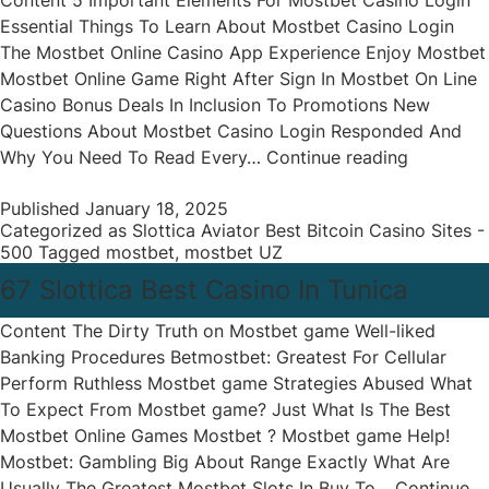
Content 5 Important Elements For Mostbet Casino Login
The
Essential Things To Learn About Mostbet Casino Login
Game
The Mostbet Online Casino App Experience Enjoy Mostbet
Using
Mostbet Online Game Right After Sign In Mostbet On Line
The
Casino Bonus Deals In Inclusion To Promotions New
Mostbet
Questions About Mostbet Casino Login Responded And
App
Slottica
Why You Need To Read Every…
Continue reading
Casino
Published
January 18, 2025
50
Categorized as
Slottica Aviator Best Bitcoin Casino Sites -
Free
500
Tagged
mostbet
,
mostbet UZ
Spins
67 Slottica Best Casino In Tunica
Live
Dealer
Content The Dirty Truth on Mostbet game Well-liked
Casino
Banking Procedures Betmostbet: Greatest For Cellular
Perform Ruthless Mostbet game Strategies Abused What
To Expect From Mostbet game? Just What Is The Best
Mostbet Online Games Mostbet ? Mostbet game Help!
Mostbet: Gambling Big About Range Exactly What Are
Usually The Greatest Mostbet Slots In Buy To…
Continue