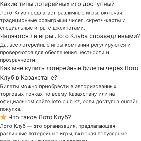
Какие типы лотерейных игр доступны?
Лото-Клуб предлагает различные игры, включая
традиционные розыгрыши чисел, скретч-карты и
специальные игры с джекпотами.
Являются ли игры Лото Клуба справедливыми?
Да, все лотерейные игры компании регулируются и
проверяются для обеспечения честности и
прозрачности.
Как мне купить лотерейные билеты через Лото
Клуб в Казахстане?
Билеты можно приобрести в авторизованных
торговых точках по всему Казахстану или на
официальном сайте loto club kz, если доступна онлайн
покупка.
Что такое Лото Клуб?
Лото Клуб — это организация, предлагающая
различные лотерейные игры, включая популярные