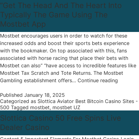
“Get The Head And The Heart Into
Typically The Game Using The
Mostbet App
Mostbet encourages users in order to watch for these
increased odds and boost their sports bets experience
with the bookmaker. On top associated with this, fans
associated with horse racing that place their bets with
Mostbet can also” “have access to incredible features like
Mostbet Tax Scratch and Tote Returns. The Mostbet
“Get
Gambling establishment offers…
Continue reading
The
Published
January 18, 2025
Head
Categorized as
Slottica Aviator Best Bitcoin Casino Sites -
And
500
Tagged
mostbet
,
mostbet UZ
The
Slottica Casino 50 Free Spins Live
Heart
Into
Dealer Casino
Typically