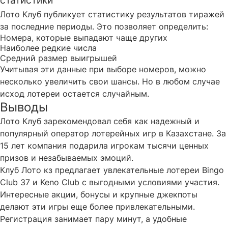
статистики
Лото Клуб публикует статистику результатов тиражей
за последние периоды. Это позволяет определить:
Номера, которые выпадают чаще других
Наиболее редкие числа
Средний размер выигрышей
Учитывая эти данные при выборе номеров, можно
несколько увеличить свои шансы. Но в любом случае
исход лотереи остается случайным.
Выводы
Лото Клуб зарекомендовал себя как надежный и
популярный оператор лотерейных игр в Казахстане. За
15 лет компания подарила игрокам тысячи ценных
призов и незабываемых эмоций.
Клуб Лото кз предлагает увлекательные лотереи Bingo
Club 37 и Keno Club с выгодными условиями участия.
Интересные акции, бонусы и крупные джекпоты
делают эти игры еще более привлекательными.
Регистрация занимает пару минут, а удобные