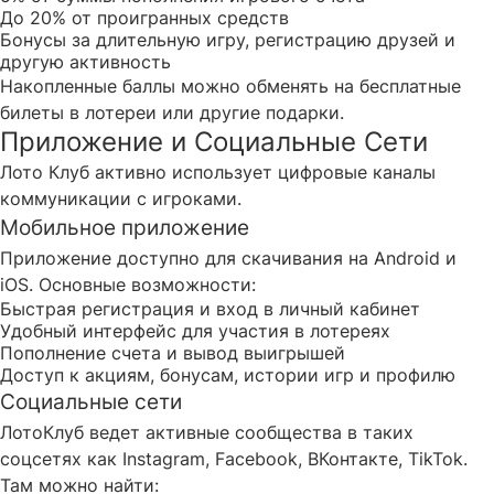
До 20% от проигранных средств
Бонусы за длительную игру, регистрацию друзей и
другую активность
Накопленные баллы можно обменять на бесплатные
билеты в лотереи или другие подарки.
Приложение и Социальные Сети
Лото Клуб активно использует цифровые каналы
коммуникации с игроками.
Мобильное приложение
Приложение доступно для скачивания на Android и
iOS. Основные возможности:
Быстрая регистрация и вход в личный кабинет
Удобный интерфейс для участия в лотереях
Пополнение счета и вывод выигрышей
Доступ к акциям, бонусам, истории игр и профилю
Социальные сети
ЛотоКлуб ведет активные сообщества в таких
соцсетях как Instagram, Facebook, ВКонтакте, TikTok.
Там можно найти: