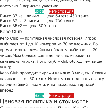
Bingo Club 37 проводится ежедневно, на выбор
доступно 3 варианта участия:
Вход
Регистрация
Бинго 37 на 1 линию — цена билета 450 тенге
Бинго 37 на 2 линии — цена 700 тенге
Бинго 35+2 — цена 500 тенге
Keno Club
Keno Club — популярная числовая лотерея. Игрок
выбирает от 1 до 10 номеров из 70 возможных. Во
время тиража случайным образом выбирается 20
чисел. Чем больше совпадений с номерами на
квитанции игрока, Лото Клуб –
klubloto.kz
, тем выше
выигрыш.
Keno Club проводит тиражи каждые 3 минуты. Ставки
начинаются от 50 тенге. Игрок может сделать ставку
на ближайший тираж или на несколько тиражей
вперед.
Вход
Регистрация
Ценовая политика и стоимость