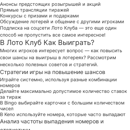
Анонсы предстоящих розыгрышей и акций
Прямые трансляции тиражей
Конкурсы с призами и подарками
Обсуждение лотерей и общение с другими игроками
Подписка на соцсети Лото Клуба — это еще один
способ не пропустить все самое интересное!
В Лото Клуб Как Выиграть?
Многих игроков интересует вопрос — как повысить
свои шансы на выигрыш в лотереях? Рассмотрим
несколько полезных советов и стратегий.
Стратегии игры на повышение шансов
Играйте системно, используя разные комбинации
номеров
Делайте максимально допустимое количество ставок
за тираж
В Bingo выбирайте карточки с большим количеством
чисел
В Keno используйте номера, которые часто выпадают
Анализ частоты выпадения номеров и