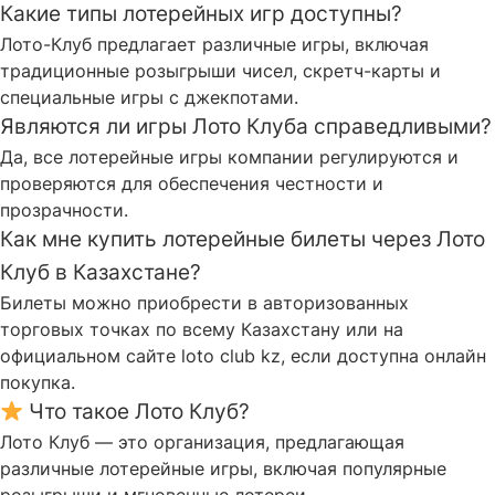
Какие типы лотерейных игр доступны?
Лото-Клуб предлагает различные игры, включая
традиционные розыгрыши чисел, скретч-карты и
специальные игры с джекпотами.
Являются ли игры Лото Клуба справедливыми?
Да, все лотерейные игры компании регулируются и
проверяются для обеспечения честности и
прозрачности.
Как мне купить лотерейные билеты через Лото
Клуб в Казахстане?
Билеты можно приобрести в авторизованных
торговых точках по всему Казахстану или на
официальном сайте loto club kz, если доступна онлайн
покупка.
Что такое Лото Клуб?
Лото Клуб — это организация, предлагающая
различные лотерейные игры, включая популярные