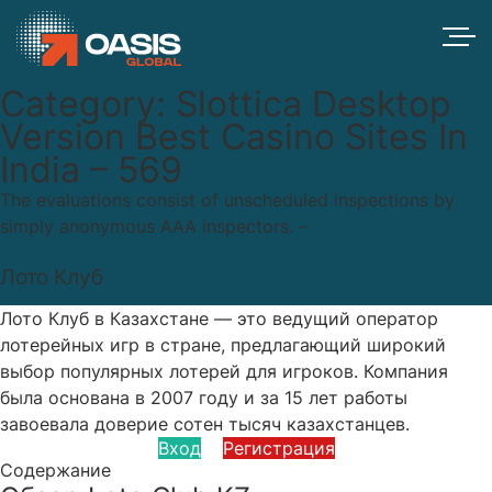
Category:
Slottica Desktop
Version Best Casino Sites In
India – 569
The evaluations consist of unscheduled inspections by
simply anonymous AAA inspectors. –
Лото Клуб
Лото Клуб в Казахстане — это ведущий оператор
лотерейных игр в стране, предлагающий широкий
выбор популярных лотерей для игроков. Компания
была основана в 2007 году и за 15 лет работы
завоевала доверие сотен тысяч казахстанцев.
Вход
Регистрация
Содержание