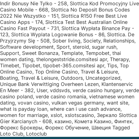
Indir Bonusy Nie Tylko - 258
,
Slottica Kod Promocyjny Live
Casino Mobile - 668
,
Slottica No Deposit Bonus Codes
2022 Nie Wszystko - 151
,
Slottica R150 Free Best Live
Casino Apps - 174
,
Slottica Test Best Australian Online
Casino Fast Payout - 731
,
Slottica Wypłata Binance Pay -
123
,
Slottica Wyplata Logowanie Bonus - 86
,
Slottica. De
Przyjrzymy Się - 508
,
Sober living
,
Society, Relationships
,
Software development
,
Sport
,
steroid
,
sugar rush
,
Support
,
Sweet Bonanza
,
Template
,
Tempobet
,
thai
women dating
,
thelongeststride.comsitesi apr
,
Therapy
,
Timebet
,
Tipobet
,
tipobet-365.comsitesi apr
,
Tips
,
Top
Online Casino
,
Top Online Casino
,
Travel & Leisure,
Boating
,
Travel & Leisure, Outdoors
,
Uncategorized
,
Unique Bank Verwittiging Overheen Lezen, Klantenservic
En Meer - 382
,
User
,
vddsvds
,
verde casino hungary
,
verde
casino poland
,
verde casino romania
,
vietnamese women
dating
,
vovan casino
,
vulkan vegas germany
,
want site
,
what is payday loan
,
where can i use cash advance
,
women for marriage
,
xslot
,
xslotscasino
,
Зеркало Slottica
Gier Karcianych - 608
,
казино
,
Комета Казино
,
Финтех
,
Форекс Брокеры
,
Форекс Обучение
,
Швеция
Tagged
Loto Club
,
Lotoclub