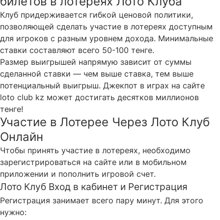
билетов в лотереях Лото Клуба
Клуб придерживается гибкой ценовой политики,
позволяющей сделать участие в лотереях доступным
для игроков с разным уровнем дохода. Минимальные
ставки составляют всего 50-100 тенге.
Размер выигрышей напрямую зависит от суммы
сделанной ставки — чем выше ставка, тем выше
потенциальный выигрыш. Джекпот в играх на сайте
loto club kz может достигать десятков миллионов
тенге!
Участие в Лотерее Через Лото Клуб
Онлайн
Чтобы принять участие в лотереях, необходимо
зарегистрироваться на сайте или в мобильном
приложении и пополнить игровой счет.
Лото Клуб Вход в кабинет и Регистрация
Регистрация занимает всего пару минут. Для этого
нужно: