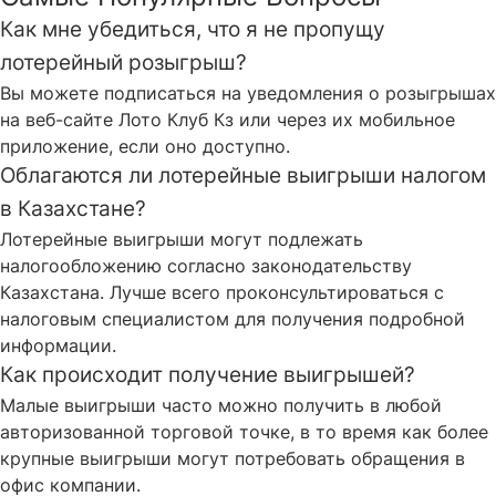
Как мне убедиться, что я не пропущу
лотерейный розыгрыш?
Вы можете подписаться на уведомления о розыгрышах
на веб-сайте Лото Клуб Кз или через их мобильное
приложение, если оно доступно.
Облагаются ли лотерейные выигрыши налогом
в Казахстане?
Лотерейные выигрыши могут подлежать
налогообложению согласно законодательству
Казахстана. Лучше всего проконсультироваться с
налоговым специалистом для получения подробной
информации.
Как происходит получение выигрышей?
Малые выигрыши часто можно получить в любой
авторизованной торговой точке, в то время как более
крупные выигрыши могут потребовать обращения в
офис компании.