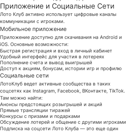
Приложение и Социальные Сети
Лото Клуб активно использует цифровые каналы
коммуникации с игроками.
Мобильное приложение
Приложение доступно для скачивания на Android и
iOS. Основные возможности:
Быстрая регистрация и вход в личный кабинет
Удобный интерфейс для участия в лотереях
Пополнение счета и вывод выигрышей
Доступ к акциям, бонусам, истории игр и профилю
Социальные сети
ЛотоКлуб ведет активные сообщества в таких
соцсетях как Instagram, Facebook, ВКонтакте, TikTok.
Там можно найти:
Анонсы предстоящих розыгрышей и акций
Прямые трансляции тиражей
Конкурсы с призами и подарками
Обсуждение лотерей и общение с другими игроками
Подписка на соцсети Лото Клуба — это еще один