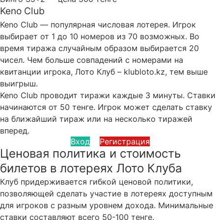
Keno Club
Keno Club — популярная числовая лотерея. Игрок
выбирает от 1 до 10 номеров из 70 возможных. Во
время тиража случайным образом выбирается 20
чисел. Чем больше совпадений с номерами на
квитанции игрока, Лото Клуб –
klubloto.kz
, тем выше
выигрыш.
Keno Club проводит тиражи каждые 3 минуты. Ставки
начинаются от 50 тенге. Игрок может сделать ставку
на ближайший тираж или на несколько тиражей
вперед.
Вход
Регистрация
Ценовая политика и стоимость
билетов в лотереях Лото Клуба
Клуб придерживается гибкой ценовой политики,
позволяющей сделать участие в лотереях доступным
для игроков с разным уровнем дохода. Минимальные
ставки составляют всего 50-100 тенге.