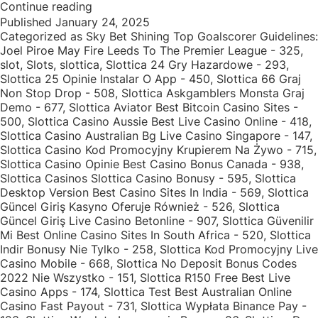
Лото
Continue reading
Published
January 24, 2025
Клуб
Categorized as
Sky Bet Shining Top Goalscorer Guidelines:
Онлайн
Joel Piroe May Fire Leeds To The Premier League - 325
,
ᐉ
slot
,
Slots
,
slottica
,
Slottica 24 Gry Hazardowe - 293
,
Регистрация
Slottica 25 Opinie Instalar O App - 450
,
Slottica 66 Graj
и
Non Stop Drop - 508
,
Slottica Askgamblers Monsta Graj
Demo - 677
,
Slottica Aviator Best Bitcoin Casino Sites -
Вход
500
,
Slottica Casino Aussie Best Live Casino Online - 418
,
Казахстан
Slottica Casino Australian Bg Live Casino Singapore - 147
,
loto
Slottica Casino Kod Promocyjny Krupierem Na Żywo - 715
,
club
Slottica Casino Opinie Best Casino Bonus Canada - 938
,
kz
Slottica Casinos Slottica Casino Bonusy - 595
,
Slottica
Desktop Version Best Casino Sites In India - 569
,
Slottica
Güncel Giriş Kasyno Oferuje Również - 526
,
Slottica
Güncel Giriş Live Casino Betonline - 907
,
Slottica Güvenilir
Mi Best Online Casino Sites In South Africa - 520
,
Slottica
Indir Bonusy Nie Tylko - 258
,
Slottica Kod Promocyjny Live
Casino Mobile - 668
,
Slottica No Deposit Bonus Codes
2022 Nie Wszystko - 151
,
Slottica R150 Free Best Live
Casino Apps - 174
,
Slottica Test Best Australian Online
Casino Fast Payout - 731
,
Slottica Wypłata Binance Pay -