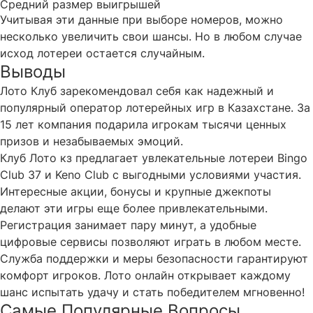
Средний размер выигрышей
Учитывая эти данные при выборе номеров, можно
несколько увеличить свои шансы. Но в любом случае
исход лотереи остается случайным.
Выводы
Лото Клуб зарекомендовал себя как надежный и
популярный оператор лотерейных игр в Казахстане. За
15 лет компания подарила игрокам тысячи ценных
призов и незабываемых эмоций.
Клуб Лото кз предлагает увлекательные лотереи Bingo
Club 37 и Keno Club с выгодными условиями участия.
Интересные акции, бонусы и крупные джекпоты
делают эти игры еще более привлекательными.
Регистрация занимает пару минут, а удобные
цифровые сервисы позволяют играть в любом месте.
Служба поддержки и меры безопасности гарантируют
комфорт игроков. Лото онлайн открывает каждому
шанс испытать удачу и стать победителем мгновенно!
Самые Популярные Вопросы