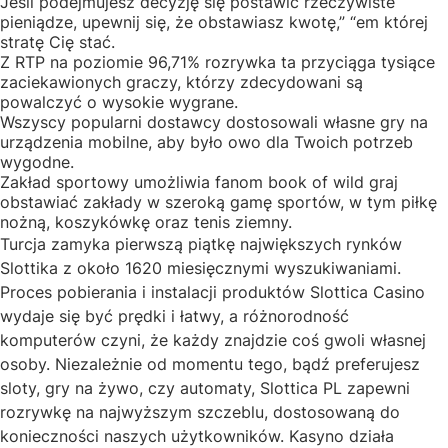
Jeśli podejmujesz decyzję się postawić rzeczywiste
pieniądze, upewnij się, że obstawiasz kwotę,” “em której
stratę Cię stać.
Z RTP na poziomie 96,71% rozrywka ta przyciąga tysiące
zaciekawionych graczy, którzy zdecydowani są
powalczyć o wysokie wygrane.
Wszyscy popularni dostawcy dostosowali własne gry na
urządzenia mobilne, aby było owo dla Twoich potrzeb
wygodne.
Zakład sportowy umożliwia fanom book of wild graj
obstawiać zakłady w szeroką gamę sportów, w tym piłkę
nożną, koszykówkę oraz tenis ziemny.
Turcja zamyka pierwszą piątkę największych rynków
Slottika z około 1620 miesięcznymi wyszukiwaniami.
Proces pobierania i instalacji produktów Slottica Casino
wydaje się być prędki i łatwy, a różnorodność
komputerów czyni, że każdy znajdzie coś gwoli własnej
osoby. Niezależnie od momentu tego, bądź preferujesz
sloty, gry na żywo, czy automaty, Slottica PL zapewni
rozrywkę na najwyższym szczeblu, dostosowaną do
konieczności naszych użytkowników. Kasyno działa