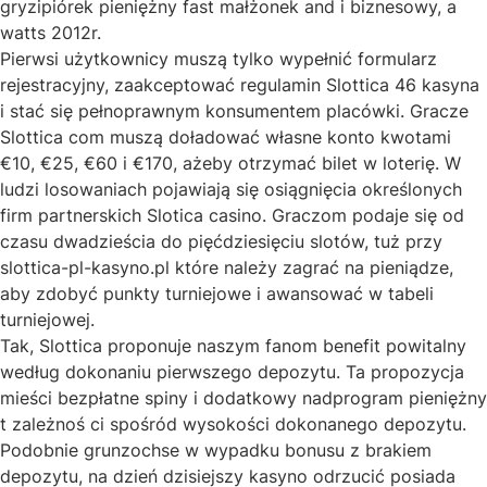
gryzipiórek pieniężny fast małżonek and i biznesowy, a
watts 2012r.
Pierwsi użytkownicy muszą tylko wypełnić formularz
rejestracyjny, zaakceptować regulamin Slottica 46 kasyna
i stać się pełnoprawnym konsumentem placówki. Gracze
Slottica com muszą doładować własne konto kwotami
€10, €25, €60 i €170, ażeby otrzymać bilet w loterię. W
ludzi losowaniach pojawiają się osiągnięcia określonych
firm partnerskich Slotica casino. Graczom podaje się od
czasu dwadzieścia do pięćdziesięciu slotów, tuż przy
slottica-pl-kasyno.pl które należy zagrać na pieniądze,
aby zdobyć punkty turniejowe i awansować w tabeli
turniejowej.
Tak, Slottica proponuje naszym fanom benefit powitalny
według dokonaniu pierwszego depozytu. Ta propozycja
mieści bezpłatne spiny i dodatkowy nadprogram pieniężny
t zależnoś ci spośród wysokości dokonanego depozytu.
Podobnie grunzochse w wypadku bonusu z brakiem
depozytu, na dzień dzisiejszy kasyno odrzucić posiada