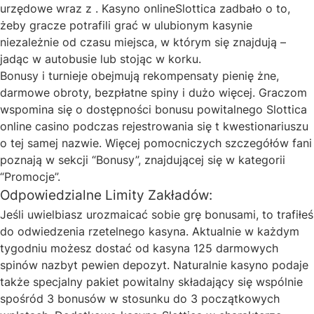
urzędowe wraz z . Kasyno onlineSlottica zadbało o to,
żeby gracze potrafili grać w ulubionym kasynie
niezależnie od czasu miejsca, w którym się znajdują –
jadąc w autobusie lub stojąc w korku.
Bonusy i turnieje obejmują rekompensaty pienię żne,
darmowe obroty, bezpłatne spiny i dużo więcej. Graczom
wspomina się o dostępności bonusu powitalnego Slottica
online casino podczas rejestrowania się t kwestionariuszu
o tej samej nazwie. Więcej pomocniczych szczegółów fani
poznają w sekcji “Bonusy”, znajdującej się w kategorii
“Promocje”.
Odpowiedzialne Limity Zakładów:
Jeśli uwielbiasz urozmaicać sobie grę bonusami, to trafiłeś
do odwiedzenia rzetelnego kasyna. Aktualnie w każdym
tygodniu możesz dostać od kasyna 125 darmowych
spinów nazbyt pewien depozyt. Naturalnie kasyno podaje
także specjalny pakiet powitalny składający się wspólnie
spośród 3 bonusów w stosunku do 3 początkowych