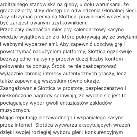
arbitralnego stanowiska na gleby, u dołu warunkami, że
gracz dzierży stały dostęp do odwiedzenia Globalnej sieci.
Aby otrzymać premia na Slottica, powinieneś wcześniej
być zarejestrowanym użytkownikiem.
Przez cały dwanaście miesięcy kalendarzowy kasyno
wiedzie wyjątkowe zniżki, które pokrywają się ze świętami
i ważnymi wydarzeniami. Aby zapewnić uczciwą grę i
powstrzymać nadużyciom platformy, Slottica egzekwuje
bezwzględne maksymy przeciw dużej liczby kontom i
polowaniu na bonusy. Środki te nie zaakceptować
wyłącznie chronią interesy autentycznych graczy, lecz
także zapewniają wszystkim równe okazje.
Zaangażowanie Slottica w prostotę, bezpieczeństwo i
nieskończone nagrody sprawiają, że wydaje się jest to
pociągający wybór gwoli entuzjastów zakładów
muzycznych.
Mając reputację niezawodnego i wspaniałego kasyna
przez internet, Slottica wytwarza ekscytujących wrażeń
dzięki swojej rozległej wyboru gier i konkurencyjnym