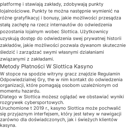
platformę i stawiają zakłady, zdobywają punkty
lojalnościowe. Punkty te można następnie wymienić na
różne gratyfikacyj i bonusy, jakie możliwości przesądza
stałą zachętę na rzecz internautów do odwiedzenia
pozostania lojalnym wobec Slottica. Użytkownicy
uzyskują dostęp do odwiedzenia swej prywatnej historii
zakładów, jakie możliwości pozwala dywanom skutecznie
śledzić i zarządzać swymi własnymi działaniami
związanymi z zakładami.
Metody Płatności W Slottica Kasyno
W stopce na spodzie witryny gracz znajdzie Regulamin
Odpowiedzialnej Gry, the w nim kontakt do odwiedzenia
organizacji, które pomagają osobom uzależnionym od
momentu hazardu.
Dlatego w Slottica możesz oglądać we obstawiać wyniki
rozgrywek cybersportowych.
Uruchomione t 2019 r., kasyno Slottica może pochwalić
się przyjaznym interfejsem, który jest łatwy w nawigacji
zarówno dla doświadczonych, jak i świeżych klientów
kasyna.