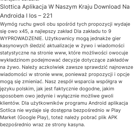
Slottica Aplikacja W Naszym Kraju Download Na
Androida I Ios – 221
Wymóg ruchu gwoli obu spośród tych propozycji wydaje
się owo x45, a najlepszy zakład Dla zakładu to 9
WYPROWADZENIE. Użytkownicy mogą jednakże gier
kasynowych śledzić aktualizacje w żywo i wiadomości
statystyczne na stronie www, które możliwości owocuje
wykładzinom podejmować decyzje dotyczące zakładów
na żywo. Należy aczkolwiek zawsze sprawdzić najnowsze
wiadomości w stronie www, ponieważ propozycji i opcje
mogą się zmieniać. Nasz zespół wsparcia współgra w
języku polskim, jak jest faktycznie dogodne, jakim
sposobem owo jedynie i wyłącznie możliwe gwoli
klientów. Dla użytkowników programu Android aplikacja
Sotlica nie wydaje się dostępna bezpośrednio w Play
Market (Google Play), toteż należy pobrać plik APK
bezpośrednio wraz ze strony kasyna.