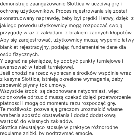
demonstruje zaangażowanie Slottica w uczciwą grę i
ochronę użytkowników. Proces rejestrowania się został
skonstruowany naprawdę, żeby był prędki i łatwy, dzięki z
jakiego powodu użytkownicy mogą rozpocząć swoją
przygodę wraz z zakładami z brakiem żadnych kłopotów.
Aby się zarejestrować, użytkownicy muszą wypełnić łatwy
blankiet rejestracyjny, podając fundamentalne dane dla
osób fizycznych.
Y zagrać na pieniądze, by zdobyć punkty turniejowe i
awansować w tabeli turniejowej.
Jeśli chodzi na rzecz wypłacanie środków wspólnie wraz
z kasyna Slottica, istnieją określone wymagania, żeby
zapewnić płynny tok umowy.
Wszystkie środki są deponowane natychmiast, więc
członkowie odrzucić muszą czekać dzięki przetworzenie
płatności i mogą od momentu razu rozpocząć grę.
Te możliwości pozwalają graczom urozmaicić własne
wrażenia spośród obstawiania i dodać dodatkową
wartość do własnych zakładów.
Slottica nieustająco stosuje w praktyce różnorodne
regularne zniżki, by podtrzymać emocje.