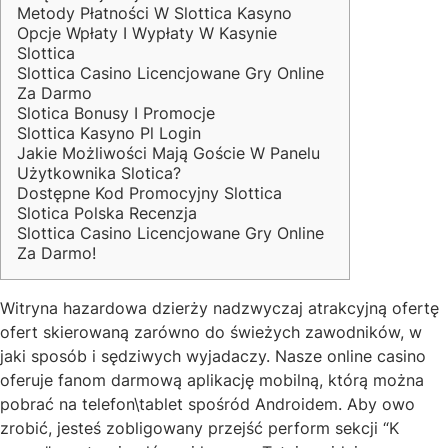
Metody Płatności W Slottica Kasyno
Opcje Wpłaty I Wypłaty W Kasynie
Slottica
Slottica Casino Licencjowane Gry Online
Za Darmo
Slotica Bonusy I Promocje
Slottica Kasyno Pl Login
Jakie Możliwości Mają Goście W Panelu
Użytkownika Slotica?
Dostępne Kod Promocyjny Slottica
Slotica Polska Recenzja
Slottica Casino Licencjowane Gry Online
Za Darmo!
Witryna hazardowa dzierży nadzwyczaj atrakcyjną ofertę
ofert skierowaną zarówno do świeżych zawodników, w
jaki sposób i sędziwych wyjadaczy. Nasze online casino
oferuje fanom darmową aplikację mobilną, którą można
pobrać na telefon\tablet spośród Androidem. Aby owo
zrobić, jesteś zobligowany przejść perform sekcji “K