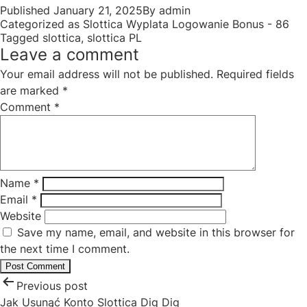
Published
January 21, 2025
By
admin
Categorized as
Slottica Wyplata Logowanie Bonus - 86
Tagged
slottica
,
slottica PL
Leave a comment
Your email address will not be published.
Required fields
are marked
*
Comment
*
Name
*
Email
*
Website
Save my name, email, and website in this browser for
the next time I comment.
Post
Previous post
navigation
Jak Usunąć Konto Slottica Dig Dig