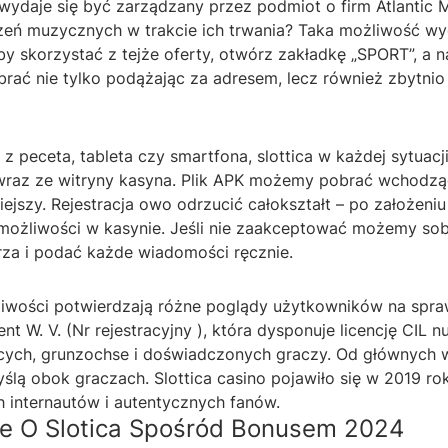
ydaje się być zarządzany przez podmiot o firm Atlantic M
eń muzycznych w trakcie ich trwania? Taka możliwość wyd
 skorzystać z tejże oferty, otwórz zakładkę „SPORT”, a n
obrać nie tylko podążając za adresem, lecz również zbyt
 peceta, tableta czy smartfona, slottica w każdej sytuacji
 wraz ze witryny kasyna. Plik APK możemy pobrać wchodzą
ejszy. Rejestracja owo odrzucić całokształt – po założe
ożliwości w kasynie. Jeśli nie zaakceptować możemy sobie
za i podać każde wiadomości ręcznie.
iwości potwierdzają różne poglądy użytkowników na spraw
t W. V. (Nr rejestracyjny ), która dysponuje licencję CIL
ych, grunzochse i doświadczonych graczy. Od głównych w
ślą obok graczach. Slottica casino pojawiło się w 2019 r
h internautów i autentycznych fanów.
nzje O Slotica Spośród Bonusem 2024