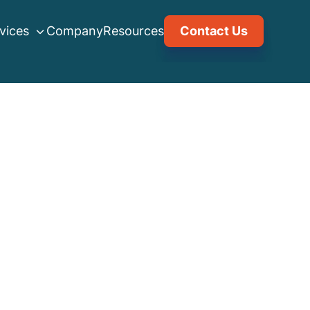
vices
Company
Resources
Contact Us