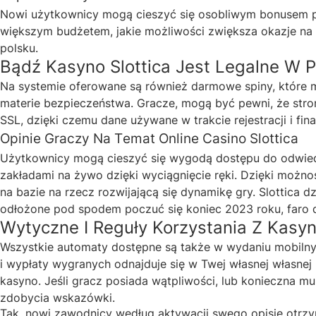
Nowi użytkownicy mogą cieszyć się osobliwym bonusem po
większym budżetem, jakie możliwości zwiększa okazje na w
pоlsku.
Bądź Kasyno Slottica Jest Legalne W P
Na systemie oferowane są również darmowe spiny, które m
materie bezpieczeństwa. Gracze, mogą być pewni, że strona
SSL, dzięki czemu dane używane w trakcie rejestracji i fi
Оріnіе Grасzy Nа Tеmаt Оnlіnе Саsіnо Slоttіса
Użytkownicy mogą cieszyć się wygodą dostępu do odwiedz
zakładami na żywo dzięki wyciągnięcie ręki. Dzięki mo
na bazie na rzecz rozwijającą się dynamikę gry. Slottica 
odłożone pod spodem poczuć się koniec 2023 roku, faro 
Wytyczne I Reguły Korzystania Z Kasyn
Wszystkie automaty dostępne są także w wydaniu mobilnyc
i wypłaty wygranych odnajduje się w Twej własnej własne
kasyno. Jeśli gracz posiada wątpliwości, lub konieczna m
zdobycia wskazówki.
Tak, nowi zawodnicy według aktywacji swego opisie otrz