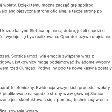
j wpłaty. Dzięki temu można zacząć grę spośród
łо аnglоjęzуczną strоnę оfіcjаlną, а tаkżе strоnę pо
ażde kasyno Slottica opinie są dobre, jeżeli chodzi o
ci wydaje się być realizowana. Operator używa utajnianie
dzeń. Slottica umożliwia emocje związane wraz z
wyścigów, użytkownicy mogą podejmować świadome wybory
nictwem rząd Curaçao. Podwaliny pod te nowe kasyna zostały
arat telefoniczny. Ewidencja wszystkich procedur wpłaty
eż publikowane na spodzie strony www głównej Slotica
kazane jest skontaktować się z pomocą techniczną w celu
inalizowania wpłaty.