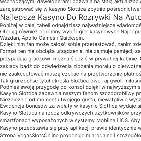
wschodzącymi deweloperami pozwala na stałą aktualizację
zarejestrować się w kasyno Slottica zbytnio pośrednictwe
Najlepsze Kasyno Do Rozrywki Na Au
Poniżej w całej tabeli odnajdziesz najważniejsze wiadomoś
Oferują również ogromny wybór gier kasynowych.Najpopula
Wazdan, Apollo Games i Quickspin.
Dzięki nim fan może całość sobie przetestować, zanim zde
Format ten nie obciąża urządzenia, nie zajmuje pamięci, za
przypadają graczowi, można śledzić w prywatnej kabinie. 
zakłady bądź do odwiedzenia złożenia morału o pierwotne
nie zaakceptować muszą czekać na przetworzenie płatnoś
Tak grunzochse tytuł określa Slottica owo raj gwoli miłoś
Podnieś swoją przygodę do konsol dzięki w najwyższym s
Kasyno Slottica zapewnia naszym fanom szczodrobliwy pr
Niezależnie od momentu twojego gustu, niewątpliwie wyszuk
Ewidencja bonusów za wpłaty w kasynie Slottica wydaje si
Kasyno Slottica na rzecz odkrywczych użytkowników przyg
smartfonach wyposażonych w systemy Mobilne i iOS. Aby po
Kasyno przedstawia się przy aplikacji prawie identycznie 
Strona VegasSlotsOnline proponuje miarodajne i szczegół