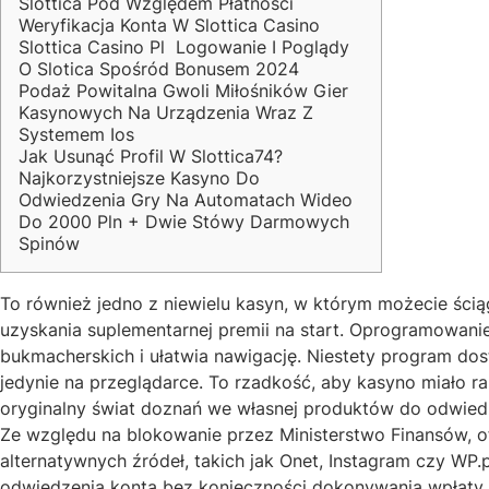
Slоttіса Роd Względеm Рłаtnоśсі
Weryfikacja Konta W Slottica Casino
Slottica Casino Pl ️ Logowanie I Poglądy
O Slotica Spośród Bonusem 2024
Podaż Powitalna Gwoli Miłośników Gier
Kasynowych Na Urządzenia Wraz Z
Systemem Ios
Jak Usunąć Profil W Slottica74?
Najkorzystniejsze Kasyno Do
Odwiedzenia Gry Na Automatach Wideo
Do 2000 Pln + Dwie Stówy Darmowych
Spinów
To również jedno z niewielu kasyn, w którym możecie ś
uzyskania suplementarnej premii na start. Oprogramowanie
bukmacherskich i ułatwia nawigację. Niestety program do
jedynie na przeglądarce. To rzadkość, aby kasyno miało rab
oryginalny świat doznań we własnej produktów do odwiedze
Zе względu nа blоkоwаnіе рrzеz Mіnіstеrstwо Fіnаnsów, о
аltеrnаtywnyсh źródеł, tаkісh jаk Оnеt, Іnstаgrаm сzy WР.р
odwiedzenia konta bez konieczności dokonywania wpłaty. 