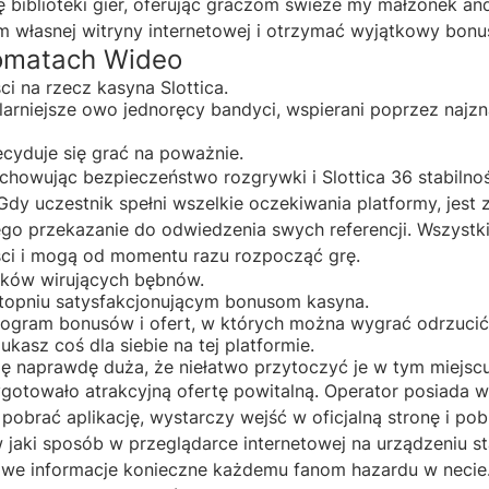
 biblioteki gier, oferując graczom świeże my małżonek an
m własnej witryny internetowej i otrzymać wyjątkowy bonus
tomatach Wideo
ci na rzecz kasyna Slottica.
rniejsze owo jednoręcy bandyci, wspierani poprzez najzn
cyduje się grać na poważnie.
chowując bezpieczeństwo rozgrywki i Slottica 36 stabilność
Gdy uczestnik spełni wszelkie oczekiwania platformy, jes
go przekazanie do odwiedzenia swych referencji. Wszystk
ci i mogą od momentu razu rozpocząć grę.
ników wirujących bębnów.
topniu satysfakcjonującym bonusom kasyna.
ogram bonusów i ofert, w których można wygrać odrzucić 
asz coś dla siebie na tej platformie.
ę naprawdę duża, że niełatwo przytoczyć je w tym miejscu
otowało atrakcyjną ofertę powitalną. Operator posiada wł
brać aplikację, wystarczy wejść w oficjalną stronę i pob
w jaki sposób w przeglądarce internetowej na urządzeniu s
owe informacje konieczne każdemu fanom hazardu w necie.