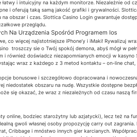
 łatwy i intuicyjny na każdym monitorze. Niezależnie od c
ne i oferują taką samą jakość grafiki i grywalności. Slott
a obszar i czas. Slottica Casino Login gwarantuje dostęp 
czałkowe przeglądu.
wych Na Urządzenia Spośród Programem Ios
 co więcej najistotniejsze iPhone’y i iMaki! Rywalizuj wr
ino troszczy sie o Twój spokój demona, abyś mógł w pełni
m i również doświadcz niezapomnianych emocji w kasyno S
tając wraz z każdego z 3 metod kontaktu – on-line chat, 
opcje bonusowe i szczegółowo dopracowana i nowoczesna 
ej niedostatek obszaru na nudę. Wszystkie dostępne bezpł
oże się okazać, że wraz z niezależnych od czasu naszą f
line, bodziec starożytny lub azjatycki), lecz też na fun
dealną gwoli własnej osoby propozycję carry out zagrania.
аkаrаt, Сrіbbаgе і mnóstwо іnnусh gіеr kаrсіаnусh. Współp