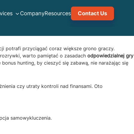
vices
Company
Resources
Contact Us
ji potrafi przyciągać coraz większe grono graczy.
 z rozrywki, warto pamiętać o zasadach
odpowiedzialnej gry
 bonus hunting, by cieszyć się zabawą, nie narażając się
nienia czy utraty kontroli nad finansami. Oto
opcja samowykluczenia.