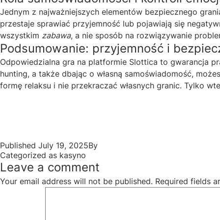
Jednym z najważniejszych elementów bezpiecznego grani
przestaje sprawiać przyjemność lub pojawiają się negatyw
wszystkim
zabawa
, a nie sposób na rozwiązywanie prob
Podsumowanie: przyjemność i bezpiecz
Odpowiedzialna gra na platformie Slottica to gwarancja 
hunting, a także dbając o własną samoświadomość, możesz
formę relaksu i nie przekraczać własnych granic. Tylko wt
Published
July 19, 2025
By
Categorized as
kasyno
Leave a comment
Your email address will not be published.
Required fields 