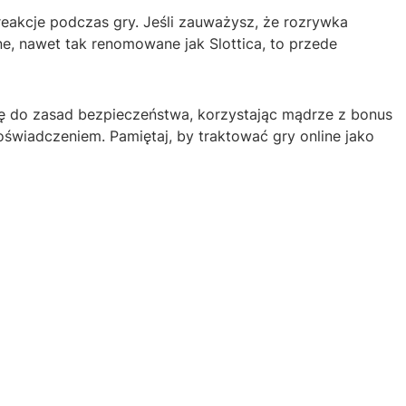
reakcje podczas gry. Jeśli zauważysz, że rozrywka
ne, nawet tak renomowane jak Slottica, to przede
się do zasad bezpieczeństwa, korzystając mądrze z bonus
świadczeniem. Pamiętaj, by traktować gry online jako