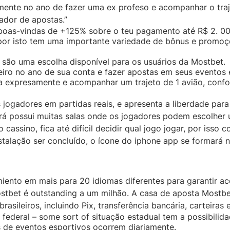
mente no ano de fazer uma ex profeso e acompanhar o traje
ador de apostas.”
as-vindas de +125% sobre o teu pagamento até R$ 2. 000 
or isto tem uma importante variedade de bônus e promoçõ
il, são uma escolha disponível para os usuários da Mostbet.
iro no ano de sua conta e fazer apostas em seus eventos e
a expresamente e acompanhar um trajeto de 1 avião, confo
 jogadores em partidas reais, e apresenta a liberdade par
cará possui muitas salas onde os jogadores podem escolher
cassino, fica até difícil decidir qual jogo jogar, por isso 
stalação ser concluído, o ícone do iphone app se formará
iento em mais para 20 idiomas diferentes para garantir ac
 Mostbet é outstanding a um milhão. A casa de aposta Mos
sileiros, incluindo Pix, transferência bancária, carteiras 
federal – some sort of situação estadual tem a possibilida
 de eventos esportivos ocorrem diariamente.