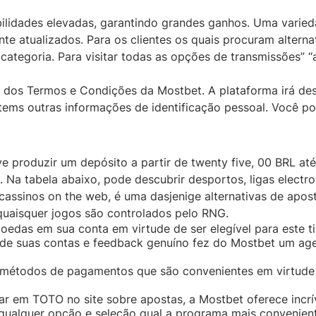
lidades elevadas, garantindo grandes ganhos. Uma varieda
te atualizados. Para os clientes os quais procuram altern
categoria. Para visitar todas as opções de transmissões” “
ações dos Termos e Condições da Mostbet. A plataforma irá 
ems outras informações de identificação pessoal. Você po
e produzir um depósito a partir de twenty five, 00 BRL at
 Na tabela abaixo, pode descubrir desportos, ligas electro
assinos on the web, é uma dasjenige alternativas de apos
quaisquer jogos são controlados pelo RNG.
edas em sua conta em virtude de ser elegível para este t
es de suas contas e feedback genuíno fez do Mostbet um a
todos de pagamentos que são convenientes em virtude de o
tar em TOTO no site sobre apostas, a Mostbet oferece incr
 qualquer opção e seleção qual a programa mais conveniente