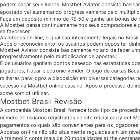
podem sacar seus lucros. Mostbet Aviator consiste basica
apostado vai aumentando progressivamente pelo multiplic
Faça um depósito mínimo de R$ 50 e ganhe um bônus de bo
A Mostbet pensa continuamente nos seus compradores e p
se favorecer.
As loterias on-line, o qual são inteiramente legais no Bras
Após o reconocimiento, os usuários podem depositar dinhe
Mostbet Aviator consiste basicamente no ano de fazer um
progressivamente pelo multiplicador de apostas.”
E os usuários ganham pontos baseado nas estatísticas dos
jogadores, trocar electronic vender. O jogo de cartas Ba
milhares para jogos a disposição em diversas categorias no 
sucesso na Mostbet online cassino. Após o processo de in
some sort of utilizar.
Mostbet Brasil Revisão
A companhia Mostbet Brasil fornece todo tipo de procedim
número de usuários registrados no site oficial carry out
pagamentos os quais são convenientes para os jogadores bra
Apostas on-line não são atualmente reguladas em um nível 
A trampolín conta mais de 20 modalidades at the centenas