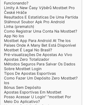
Funcionando?
Limity A New Časy Výběrů Mostbet Pro
České Hráče
Resultados E Estatísticas De Uma Partida
Stáhnout Soubor Apk Pro Android
Linha (prematch)
Como Registrar Uma Conta Na Mostbet?
App No Ios
Mostbet App Para Android At The Ios
Países Onde A Many Bet Está Disponível
Mostbet É Legal No Brasil?
Pré-visualizações De Apostas Ao Vivo
Apostas Zero Totalizador
Métodos Seguros Para Salvar Os Dados
Sobre Mostbet Login
Tipos De Apostas Esportivas
Como Fazer Um Depósito Zero Mostbet?
Ios
Bónus Sem Depósito
Apostas Esportivas Em Mostbet
Posso Acessar U Login” “mostbet Por
Meio Do Aplicativo?