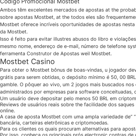
Código Promocional Mostbet
Ambos têm excelentes mercados de apostas at the probabi
sobre apostas Mostbet, at the todos eles são frequentemen
Mostbet oferece incríveis oportunidades de apostas nesta 
da Mostbet.
Isso é feito para evitar illustres abusos do libro e viol
mesmo nome, endereço de e-mail, número de telefone syst
ferramenta Construtor de Apostas weil Mostbet.
Mostbet Casino
Para obter o Mostbet bônus de boas-vindas, u jogador dev
grátis para serem obtidas, o depósito mínimo é 50, 00 BRL.
gamble. O pôquer ao vivo, um 2 jogos mais buscados nos c
administrados por empresas para software conceituadas, 
Um usuário deve depositar pelo menos 50 BRL em criptomo
Reviews de usuários reais sobre the facilidade dos saqu
online.
A casa de aposta Mostbet com uma ampla variedade de” “mé
bancária, carteiras eletrônicas e criptomoedas.
Para os clientes os quais procuram alternativas para apos
Por isso, conheça os principais prós electronic contras de