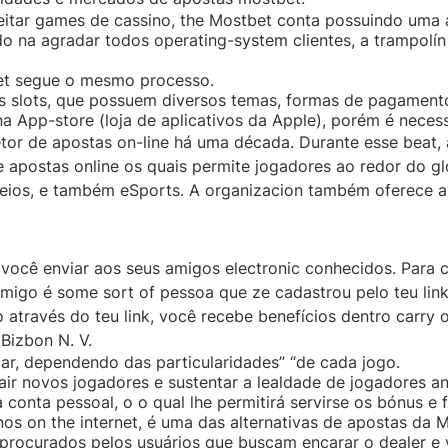
eitar games de cassino, the Mostbet conta possuindo uma á
o na agradar todos operating-system clientes, a trampol
bet segue o mesmo processo.
os slots, que possuem diversos temas, formas de pagamento
a App-store (loja de aplicativos da Apple), porém é necess
tor de apostas on-line há uma década. Durante esse beat
 apostas online os quais permite jogadores ao redor do gl
teios, e também eSports. A organizacion também oferece 
 você enviar aos seus amigos electronic conhecidos. Para c
migo é some sort of pessoa que ze cadastrou pelo teu lin
 através do teu link, você recebe benefícios dentro carry
Bizbon N. V.
ar, dependendo das particularidades” “de cada jogo.
ir novos jogadores e sustentar a lealdade de jogadores an
onta pessoal, o o qual lhe permitirá servirse os bónus e 
s on the internet, é uma das alternativas de apostas da M
procurados pelos usuários que buscam encarar o dealer e 