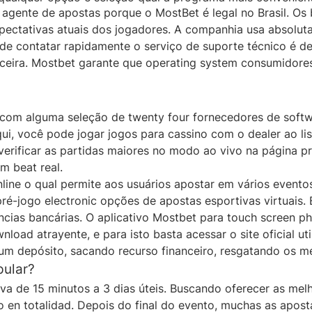
o agente de apostas porque o MostBet é legal no Brasil. O
pectativas atuais dos jogadores. A companhia usa absolut
e de contatar rapidamente o serviço de suporte técnico é 
nceira. Mostbet garante que operating system consumidore
, com alguma seleção de twenty four fornecedores de soft
ui, você pode jogar jogos para cassino com o dealer ao lis
 verificar as partidas maiores no modo ao vivo na página 
m beat real.
line o qual permite aos usuários apostar em vários eventos
pré-jogo electronic opções de apostas esportivas virtuais
cias bancárias. O aplicativo Mostbet para touch screen ph
oad atrayente, e para isto basta acessar o site oficial util
o um depósito, sacando recurso financeiro, resgatando os 
pular?
 de 15 minutos a 3 dias úteis. Buscando oferecer as melh
o en totalidad. Depois do final do evento, muchas as apost