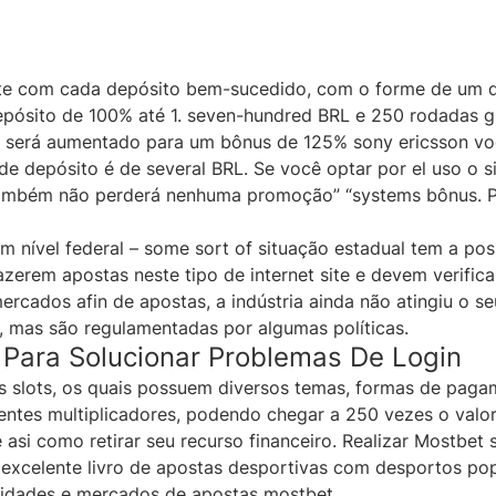
te com cada depósito bem-sucedido, com o forme de um de
pósito de 100% até 1. seven-hundred BRL e 250 rodadas gr
o será aumentado para um bônus de 125% sony ericsson voc
e depósito é de several BRL. Se você optar por el uso o s
bém não perderá nenhuma promoção” “systems bônus. Para
 nível federal – some sort of situação estadual tem a poss
zerem apostas neste tipo de internet site e devem verifica
rcados afin de apostas, a indústria ainda não atingiu o se
, mas são regulamentadas por algumas políticas.
 Para Solucionar Problemas De Login
s slots, os quais possuem diversos temas, formas de pagam
entes multiplicadores, podendo chegar a 250 vezes o valor
 asi como retirar seu recurso financeiro. Realizar Mostbet 
um excelente livro de apostas desportivas com desportos 
ilidades e mercados de apostas
mostbet
.