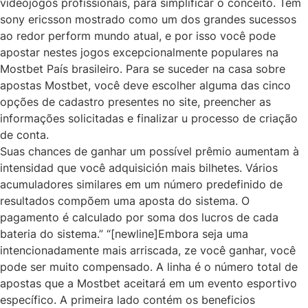
videojogos profissionais, para simplificar o conceito. Têm
sony ericsson mostrado como um dos grandes sucessos
ao redor perform mundo atual, e por isso você pode
apostar nestes jogos excepcionalmente populares na
Mostbet País brasileiro. Para se suceder na casa sobre
apostas Mostbet, você deve escolher alguma das cinco
opções de cadastro presentes no site, preencher as
informações solicitadas e finalizar u processo de criação
de conta.
Suas chances de ganhar um possível prêmio aumentam à
intensidad que você adquisición mais bilhetes. Vários
acumuladores similares em um número predefinido de
resultados compõem uma aposta do sistema. O
pagamento é calculado por soma dos lucros de cada
bateria do sistema.” “[newline]Embora seja uma
intencionadamente mais arriscada, ze você ganhar, você
pode ser muito compensado. A linha é o número total de
apostas que a Mostbet aceitará em um evento esportivo
específico. A primeira lado contém os beneficios