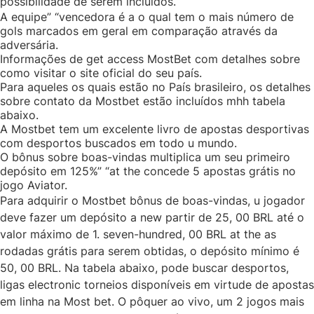
possibilidade de serem incluídos.
A equipe” “vencedora é a o qual tem o mais número de
gols marcados em geral em comparação através da
adversária.
Informações de get access MostBet com detalhes sobre
como visitar o site oficial do seu país.
Para aqueles os quais estão no País brasileiro, os detalhes
sobre contato da Mostbet estão incluídos mhh tabela
abaixo.
A Mostbet tem um excelente livro de apostas desportivas
com desportos buscados em todo u mundo.
O bônus sobre boas-vindas multiplica um seu primeiro
depósito em 125%” “at the concede 5 apostas grátis no
jogo Aviator.
Para adquirir o Mostbet bônus de boas-vindas, u jogador
deve fazer um depósito a new partir de 25, 00 BRL até o
valor máximo de 1. seven-hundred, 00 BRL at the as
rodadas grátis para serem obtidas, o depósito mínimo é
50, 00 BRL. Na tabela abaixo, pode buscar desportos,
ligas electronic torneios disponíveis em virtude de apostas
em linha na Most bet. O pôquer ao vivo, um 2 jogos mais