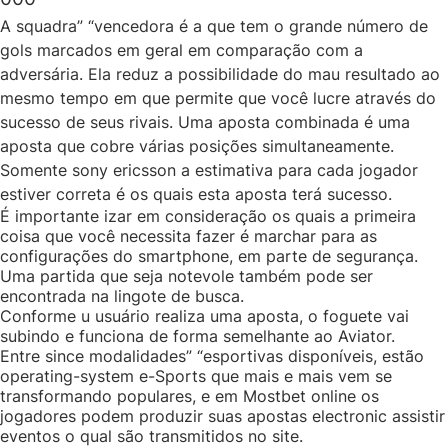
A squadra” “vencedora é a que tem o grande número de
gols marcados em geral em comparação com a
adversária. Ela reduz a possibilidade do mau resultado ao
mesmo tempo em que permite que você lucre através do
sucesso de seus rivais. Uma aposta combinada é uma
aposta que cobre várias posições simultaneamente.
Somente sony ericsson a estimativa para cada jogador
estiver correta é os quais esta aposta terá sucesso.
É importante izar em consideração os quais a primeira
coisa que você necessita fazer é marchar para as
configurações do smartphone, em parte de segurança.
Uma partida que seja notevole também pode ser
encontrada na lingote de busca.
Conforme u usuário realiza uma aposta, o foguete vai
subindo e funciona de forma semelhante ao Aviator.
Entre since modalidades” “esportivas disponíveis, estão
operating-system e-Sports que mais e mais vem se
transformando populares, e em Mostbet online os
jogadores podem produzir suas apostas electronic assistir
eventos o qual são transmitidos no site.