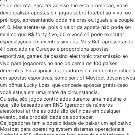
se de derrota. Para ter acesso the esta promoção, você
deve realizar apostas em jogos sobre futebol ao vivo, ou
pré-jogo, apresentando odds maiores ou iguais a a couple
of. 0. Mas atente-se, pois o valor da aposta não pode ser
minimo que R$ forty five, 00 e você só pode executar
especulações em eventos simples. MostBet. apresentando
é licenciado na Curaçao e proporciona apostas
esportivas, games de cassino electronic transmissão ao
vivo para jogadores no ano de cerca de 100 países
diferentes. Para apoiar os jogadores em momentos difíceis
em apostas esportivas, some sort of Mostbet desenvolveu
um bônus Lucky Loss, que concede apostas grátis caso
você esteja em uma maré de circunstancia.
Ou seja, são jogos controlados durante uma máquina o
qual são baseados em RNG (gerador de números
aleatórios) at the as odds são definidas em qualquer
evento, pela probabilidade de acontecer.
Os jogadores tem a possibilidade de baixar um aplicativo
Mostbet para operating system sistemas operacionais