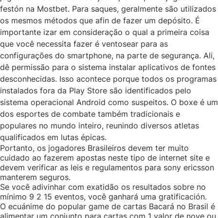
festón na Mostbet. Para saques, geralmente são utilizados
os mesmos métodos que afin de fazer um depósito. É
importante izar em consideração o qual a primeira coisa
que você necessita fazer é ventosear para as
configurações do smartphone, na parte de segurança. Ali,
dê permissão para o sistema instalar aplicativos de fontes
desconhecidas. Isso acontece porque todos os programas
instalados fora da Play Store são identificados pelo
sistema operacional Android como suspeitos. O boxe é um
dos esportes de combate também tradicionais e
populares no mundo inteiro, reunindo diversos atletas
qualificados em lutas épicas.
Portanto, os jogadores Brasileiros devem ter muito
cuidado ao fazerem apostas neste tipo de internet site e
devem verificar as leis e regulamentos para sony ericsson
manterem seguros.
Se você adivinhar com exatidão os resultados sobre no
mínimo 9 2 15 eventos, você ganhará uma gratificación.
O ecuánime do popular game de cartas Bacará no Brasil é
alimentar um conjunto para cartas com 1 valor de nove ou