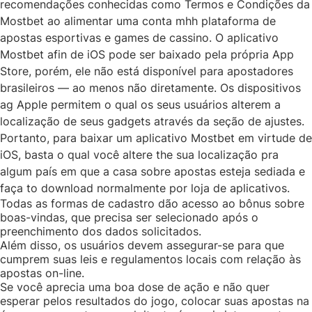
recomendações conhecidas como Termos e Condições da
Mostbet ao alimentar uma conta mhh plataforma de
apostas esportivas e games de cassino. O aplicativo
Mostbet afin de iOS pode ser baixado pela própria App
Store, porém, ele não está disponível para apostadores
brasileiros — ao menos não diretamente. Os dispositivos
ag Apple permitem o qual os seus usuários alterem a
localização de seus gadgets através da seção de ajustes.
Portanto, para baixar um aplicativo Mostbet em virtude de
iOS, basta o qual você altere the sua localização pra
algum país em que a casa sobre apostas esteja sediada e
faça to download normalmente por loja de aplicativos.
Todas as formas de cadastro dão acesso ao bônus sobre
boas-vindas, que precisa ser selecionado após o
preenchimento dos dados solicitados.
Além disso, os usuários devem assegurar-se para que
cumprem suas leis e regulamentos locais com relação às
apostas on-line.
Se você aprecia uma boa dose de ação e não quer
esperar pelos resultados do jogo, colocar suas apostas na