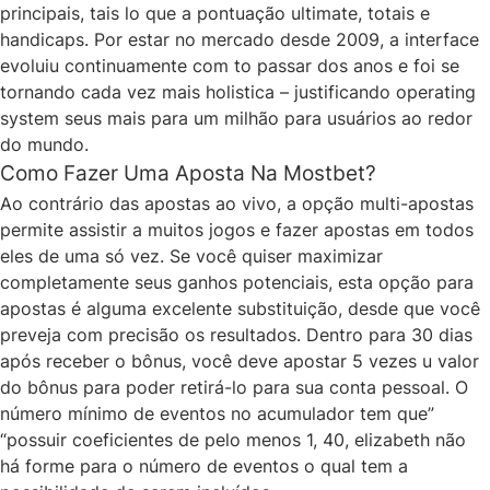
principais, tais lo que a pontuação ultimate, totais e
handicaps. Por estar no mercado desde 2009, a interface
evoluiu continuamente com to passar dos anos e foi se
tornando cada vez mais holistica – justificando operating
system seus mais para um milhão para usuários ao redor
do mundo.
Como Fazer Uma Aposta Na Mostbet?
Ao contrário das apostas ao vivo, a opção multi-apostas
permite assistir a muitos jogos e fazer apostas em todos
eles de uma só vez. Se você quiser maximizar
completamente seus ganhos potenciais, esta opção para
apostas é alguma excelente substituição, desde que você
preveja com precisão os resultados. Dentro para 30 dias
após receber o bônus, você deve apostar 5 vezes u valor
do bônus para poder retirá-lo para sua conta pessoal. O
número mínimo de eventos no acumulador tem que”
“possuir coeficientes de pelo menos 1, 40, elizabeth não
há forme para o número de eventos o qual tem a