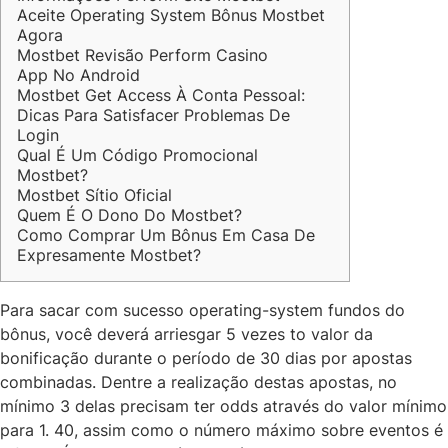
Aceite Operating System Bônus Mostbet
Agora
Mostbet Revisão Perform Casino
App No Android
Mostbet Get Access À Conta Pessoal:
Dicas Para Satisfacer Problemas De
Login
Qual É Um Código Promocional
Mostbet?
Mostbet Sítio Oficial
Quem É O Dono Do Mostbet?
Como Comprar Um Bônus Em Casa De
Expresamente Mostbet?
Para sacar com sucesso operating-system fundos do
bônus, você deverá arriesgar 5 vezes to valor da
bonificação durante o período de 30 dias por apostas
combinadas. Dentre a realização destas apostas, no
mínimo 3 delas precisam ter odds através do valor mínimo
para 1. 40, assim como o número máximo sobre eventos é