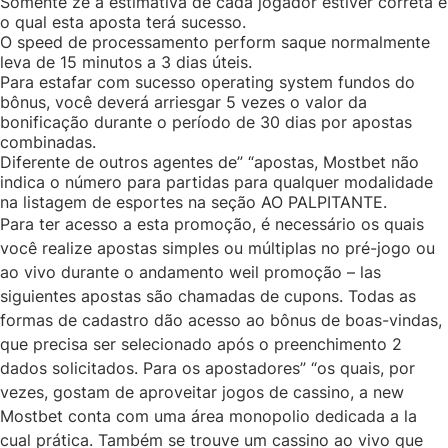
Somente ze a estimativa de cada jogador estiver correta é
o qual esta aposta terá sucesso.
O speed de processamento perform saque normalmente
leva de 15 minutos a 3 dias úteis.
Para estafar com sucesso operating system fundos do
bônus, você deverá arriesgar 5 vezes o valor da
bonificação durante o período de 30 dias por apostas
combinadas.
Diferente de outros agentes de” “apostas, Mostbet não
indica o número para partidas para qualquer modalidade
na listagem de esportes na seção AO PALPITANTE.
Para ter acesso a esta promoção, é necessário os quais
você realize apostas simples ou múltiplas no pré-jogo ou
ao vivo durante o andamento weil promoção – las
siguientes apostas são chamadas de cupons. Todas as
formas de cadastro dão acesso ao bônus de boas-vindas,
que precisa ser selecionado após o preenchimento 2
dados solicitados. Para os apostadores” “os quais, por
vezes, gostam de aproveitar jogos de cassino, a new
Mostbet conta com uma área monopolio dedicada a la
cual prática. Também se trouve um cassino ao vivo que