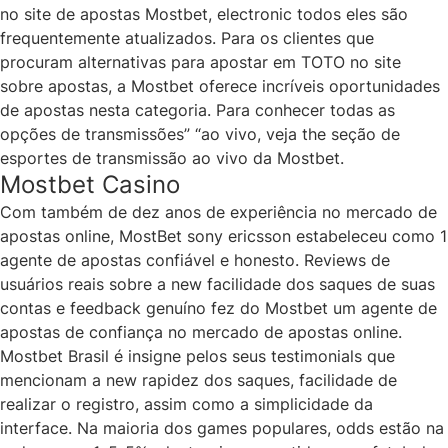
no site de apostas Mostbet, electronic todos eles são
frequentemente atualizados. Para os clientes que
procuram alternativas para apostar em TOTO no site
sobre apostas, a Mostbet oferece incríveis oportunidades
de apostas nesta categoria. Para conhecer todas as
opções de transmissões” “ao vivo, veja the seção de
esportes de transmissão ao vivo da Mostbet.
Mostbet Casino
Com também de dez anos de experiência no mercado de
apostas online, MostBet sony ericsson estabeleceu como 1
agente de apostas confiável e honesto. Reviews de
usuários reais sobre a new facilidade dos saques de suas
contas e feedback genuíno fez do Mostbet um agente de
apostas de confiança no mercado de apostas online.
Mostbet Brasil é insigne pelos seus testimonials que
mencionam a new rapidez dos saques, facilidade de
realizar o registro, assim como a simplicidade da
interface. Na maioria dos games populares, odds estão na