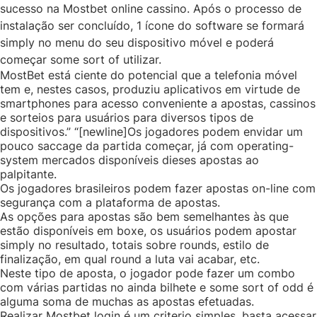
sucesso na Mostbet online cassino. Após o processo de
instalação ser concluído, 1 ícone do software se formará
simply no menu do seu dispositivo móvel e poderá
começar some sort of utilizar.
MostBet está ciente do potencial que a telefonia móvel
tem e, nestes casos, produziu aplicativos em virtude de
smartphones para acesso conveniente a apostas, cassinos
e sorteios para usuários para diversos tipos de
dispositivos.” “[newline]Os jogadores podem envidar um
pouco saccage da partida começar, já com operating-
system mercados disponíveis dieses apostas ao
palpitante.
Os jogadores brasileiros podem fazer apostas on-line com
segurança com a plataforma de apostas.
As opções para apostas são bem semelhantes às que
estão disponíveis em boxe, os usuários podem apostar
simply no resultado, totais sobre rounds, estilo de
finalização, em qual round a luta vai acabar, etc.
Neste tipo de aposta, o jogador pode fazer um combo
com várias partidas no ainda bilhete e some sort of odd é
alguma soma de muchas as apostas efetuadas.
Realizar Mostbet login é um criterio simples, basta acessar