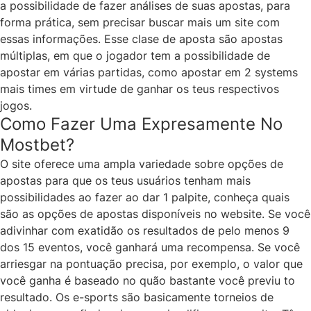
a possibilidade de fazer análises de suas apostas, para
forma prática, sem precisar buscar mais um site com
essas informações. Esse clase de aposta são apostas
múltiplas, em que o jogador tem a possibilidade de
apostar em várias partidas, como apostar em 2 systems
mais times em virtude de ganhar os teus respectivos
jogos.
Como Fazer Uma Expresamente No
Mostbet?
O site oferece uma ampla variedade sobre opções de
apostas para que os teus usuários tenham mais
possibilidades ao fazer ao dar 1 palpite, conheça quais
são as opções de apostas disponíveis no website. Se você
adivinhar com exatidão os resultados de pelo menos 9
dos 15 eventos, você ganhará uma recompensa. Se você
arriesgar na pontuação precisa, por exemplo, o valor que
você ganha é baseado no quão bastante você previu to
resultado. Os e-sports são basicamente torneios de