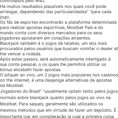
controlados pelo RNG.
Há muitos resultados plausíveis nos quais você pode
arriesgar, dependendo das particularidades” “para cada
jogo.
Os fãs de esportes encontrarão a plataforma determinada
para realizar apostas esportivas, Mostbet País e do
mundo conta com diversos mercados para os seus
jogadores apostarem em cotações atraentes.
Blackjack também é o jogos de tarjetas, um dos mais
procurados pelos usuários que buscam vomitar o dealer at
the vencer a rodada.
Após estes passos, será automaticamente interligado à
sua conta pessoal, o os quais lhe permitirá utilizar os
bónus elizabeth fazer apostas.
O pôquer ao vivo, um 2 jogos mais populares nos cassinos
on the internet, é uma dasjenige alternativas de apostas
da Mostbet.
Jogadores do Brasil” “usualmente optam tanto pelos jogos
normais sobre blackjack quanto pelos jogos ao vivo na
Mostbet. Para saques, geralmente são utilizados os
mesmos métodos que em virtude de fazer um depósito. É
importante izar em consideração la cual a primeira coisa