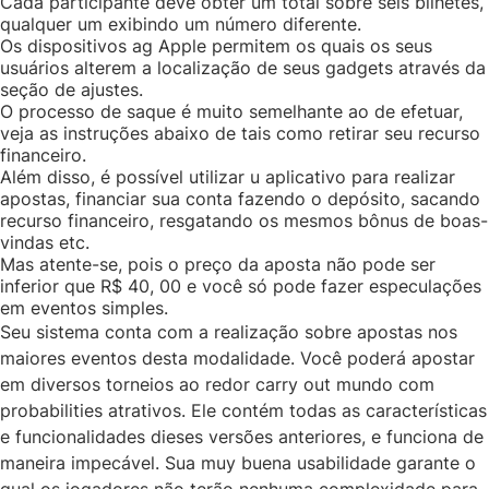
Cada participante deve obter um total sobre seis bilhetes,
qualquer um exibindo um número diferente.
Os dispositivos ag Apple permitem os quais os seus
usuários alterem a localização de seus gadgets através da
seção de ajustes.
O processo de saque é muito semelhante ao de efetuar,
veja as instruções abaixo de tais como retirar seu recurso
financeiro.
Além disso, é possível utilizar u aplicativo para realizar
apostas, financiar sua conta fazendo o depósito, sacando
recurso financeiro, resgatando os mesmos bônus de boas-
vindas etc.
Mas atente-se, pois o preço da aposta não pode ser
inferior que R$ 40, 00 e você só pode fazer especulações
em eventos simples.
Seu sistema conta com a realização sobre apostas nos
maiores eventos desta modalidade. Você poderá apostar
em diversos torneios ao redor carry out mundo com
probabilities atrativos. Ele contém todas as características
e funcionalidades dieses versões anteriores, e funciona de
maneira impecável. Sua muy buena usabilidade garante o