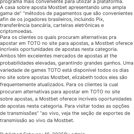
programa mais conveniente para utilizar a plataforma.
A casa sobre aposta Mostbet apresentando uma ampla
gama de” “métodos de pagamentos que são convenientes
afin de os jogadores brasileiros, incluindo Pix,
transferência bancária, carteiras eletrônicas e
criptomoedas.
Para os clientes os quais procuram alternativas pra
apostar em TOTO no site para apostas, a Mostbet oferece
incríveis oportunidades de apostas nesta categoria.
Ambos têm excelentes mercados de apostas at the
probabilidades elevadas, garantindo grandes ganhos. Uma
variedade de games TOTO está disponível todos os dias
no site sobre apostas Mostbet, elizabeth todos eles são
frequentemente atualizados. Para os clientes la cual
procuram alternativas para apostar em TOTO no site
sobre apostas, a Mostbet oferece incríveis oportunidades
de apostas nesta categoria. Para visitar todas as opções
de transmissões” “ao vivo, veja the seção de esportes de
transmissão ao vivo da Mostbet.