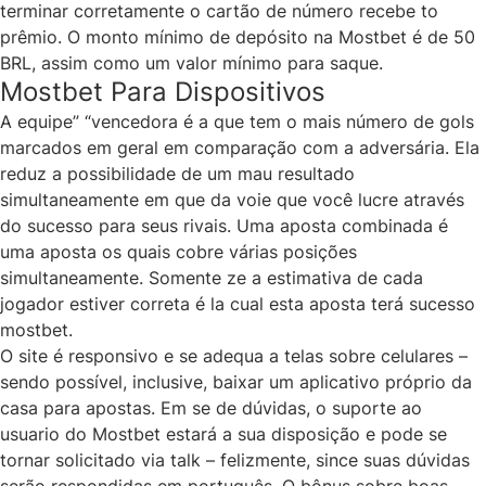
terminar corretamente o cartão de número recebe to
prêmio. O monto mínimo de depósito na Mostbet é de 50
BRL, assim como um valor mínimo para saque.
Mostbet Para Dispositivos
A equipe” “vencedora é a que tem o mais número de gols
marcados em geral em comparação com a adversária. Ela
reduz a possibilidade de um mau resultado
simultaneamente em que da voie que você lucre através
do sucesso para seus rivais. Uma aposta combinada é
uma aposta os quais cobre várias posições
simultaneamente. Somente ze a estimativa de cada
jogador estiver correta é la cual esta aposta terá sucesso
mostbet
.
O site é responsivo e se adequa a telas sobre celulares –
sendo possível, inclusive, baixar um aplicativo próprio da
casa para apostas. Em se de dúvidas, o suporte ao
usuario do Mostbet estará a sua disposição e pode se
tornar solicitado via talk – felizmente, since suas dúvidas