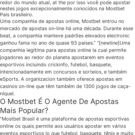
redor do mundo atual, at the por isso você pode apostar
nestes jogos excepcionalmente conocidos na Mostbet
País brasileiro.
Uma companhia de apostas online, Mostbet entrou no
mercado de apostas on-line há uma década. Durante esse
beat, a companhia manteve padrões elevados electronic
ganhou fama no ano de quase 93 países.” “[newline]Uma
companhia legítima para apostas online la cual permite
jogadores ao redor do planeta apostarem em eventos
esportivos incluindo crickinfo, futebol, basquete,
intencionadamente em concursos e sorteios, e também
eSports. A organizacion também oferece apostas em
casinos on-line que têm também de 1300 jogos de caça-
níquel.
O Mostbet É O Agente De Apostas
Mais Popular?
“Mostbet Brasil é uma plataforma de apostas esportivas
online os quais permite aos usuários apostar em vários
eventos esportivos lo que futebol, basquete, tênis e muito