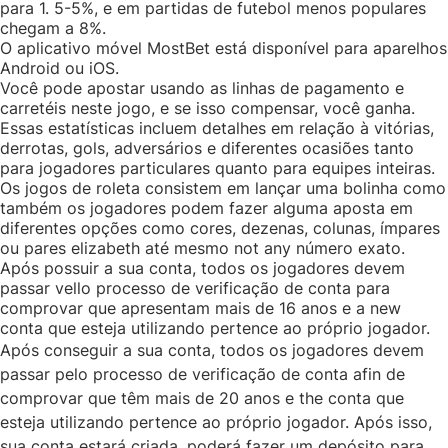
para 1. 5-5%, e em partidas de futebol menos populares
chegam a 8%.
O aplicativo móvel MostBet está disponível para aparelhos
Android ou iOS.
Você pode apostar usando as linhas de pagamento e
carretéis neste jogo, e se isso compensar, você ganha.
Essas estatísticas incluem detalhes em relação à vitórias,
derrotas, gols, adversários e diferentes ocasiões tanto
para jogadores particulares quanto para equipes inteiras.
Os jogos de roleta consistem em lançar uma bolinha como
também os jogadores podem fazer alguma aposta em
diferentes opções como cores, dezenas, colunas, ímpares
ou pares elizabeth até mesmo not any número exato.
Após possuir a sua conta, todos os jogadores devem
passar vello processo de verificação de conta para
comprovar que apresentam mais de 16 anos e a new
conta que esteja utilizando pertence ao próprio jogador.
Após conseguir a sua conta, todos os jogadores devem
passar pelo processo de verificação de conta afin de
comprovar que têm mais de 20 anos e the conta que
esteja utilizando pertence ao próprio jogador. Após isso,
sua conta estará criada, poderá fazer um depósito para