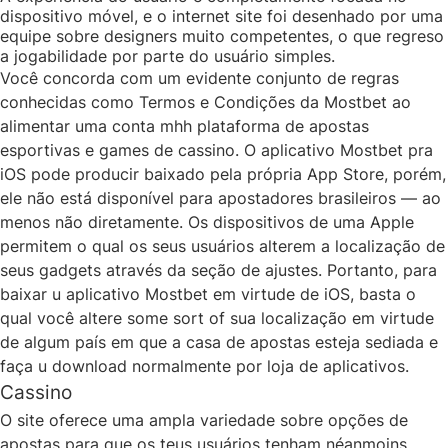
dispositivo móvel, e o internet site foi desenhado por uma
equipe sobre designers muito competentes, o que regreso
a jogabilidade por parte do usuário simples.
Você concorda com um evidente conjunto de regras
conhecidas como Termos e Condições da Mostbet ao
alimentar uma conta mhh plataforma de apostas
esportivas e games de cassino. O aplicativo Mostbet pra
iOS pode producir baixado pela própria App Store, porém,
ele não está disponível para apostadores brasileiros — ao
menos não diretamente. Os dispositivos de uma Apple
permitem o qual os seus usuários alterem a localização de
seus gadgets através da seção de ajustes. Portanto, para
baixar u aplicativo Mostbet em virtude de iOS, basta o
qual você altere some sort of sua localização em virtude
de algum país em que a casa de apostas esteja sediada e
faça u download normalmente por loja de aplicativos.
Cassino
O site oferece uma ampla variedade sobre opções de
apostas para que os teus usuários tenham néanmoins