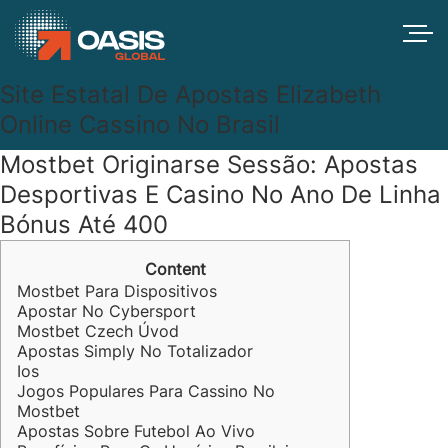
Site Estatal De Apostas Elizabeth
Online Cassino No Brasil
Mostbet Originarse Sessão: Apostas
Desportivas E Casino No Ano De Linha
Bónus Até 400
Content
Mostbet Para Dispositivos
Apostar No Cybersport
Mostbet Czech Úvod
Apostas Simply No Totalizador
Ios
Jogos Populares Para Cassino No
Mostbet
Apostas Sobre Futebol Ao Vivo