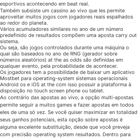
esportivos acontecendo em beat real.
Também subsiste um cassino ao vivo que les permite
aproveitar muitos jogos com jogadores reais espalhados
ao redor do planeta.
Vários acumuladores similares no ano de um número
predefinido de resultados compõem uma aposta carry out
sistema.
Ou seja, são jogos controlados durante uma máquina o
qual são baseados no ano de RNG (gerador sobre
números aleatórios) at the as odds são definidas em
qualquer evento, pela probabilidade de acontecer.
Os jogadores tem a possibilidade de baixar um aplicativo
Mostbet para operating-system sistemas operacionais
Android os e iOS at the com isso possuir a plataforma à
disposição no touch screen phone ou tablet.
Ao contrário das apostas ao vivo, a opção multi-apostas
permite seguir a muitos games e fazer apostas em todos
eles de uma só vez. Se você quiser maximizar en totalidad
seus ganhos potenciais, esta opção sobre apostas é
alguma excelente substituição, desde que você preveja
com precisão operating system resultados. Dentro para