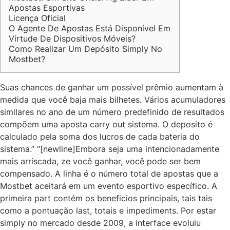
Apostas Esportivas
Licença Oficial
O Agente De Apostas Está Disponível Em
Virtude De Dispositivos Móveis?
Como Realizar Um Depósito Simply No
Mostbet?
Suas chances de ganhar um possível prêmio aumentam à
medida que você baja mais bilhetes. Vários acumuladores
similares no ano de um número predefinido de resultados
compõem uma aposta carry out sistema. O deposito é
calculado pela soma dos lucros de cada bateria do
sistema.” “[newline]Embora seja uma intencionadamente
mais arriscada, ze você ganhar, você pode ser bem
compensado. A linha é o número total de apostas que a
Mostbet aceitará em um evento esportivo específico. A
primeira part contém os beneficios principais, tais tais
como a pontuação last, totais e impediments. Por estar
simply no mercado desde 2009, a interface evoluiu