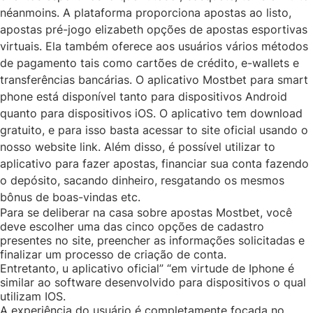
néanmoins. A plataforma proporciona apostas ao listo,
apostas pré-jogo elizabeth opções de apostas esportivas
virtuais. Ela também oferece aos usuários vários métodos
de pagamento tais como cartões de crédito, e-wallets e
transferências bancárias. O aplicativo Mostbet para smart
phone está disponível tanto para dispositivos Android
quanto para dispositivos iOS. O aplicativo tem download
gratuito, e para isso basta acessar to site oficial usando o
nosso website link. Além disso, é possível utilizar to
aplicativo para fazer apostas, financiar sua conta fazendo
o depósito, sacando dinheiro, resgatando os mesmos
bônus de boas-vindas etc.
Para se deliberar na casa sobre apostas Mostbet, você
deve escolher uma das cinco opções de cadastro
presentes no site, preencher as informações solicitadas e
finalizar um processo de criação de conta.
Entretanto, u aplicativo oficial” “em virtude de Iphone é
similar ao software desenvolvido para dispositivos o qual
utilizam IOS.
A experiência do usuário é completamente focada no