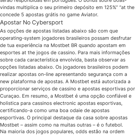
serão respondidas em português. O bônus sobre boas-
vindas multiplica o seu primeiro depósito em 125%” “at the
concede 5 apostas grátis no game Aviator.
Apostar No Cybersport
As opções de apostas listadas abaixo são com que
operating-system jogadores brasileiros possam desfrutar
de tua experiência na Mostbet BR quando apostam em
esportes at the jogos de cassino. Para mais informações
sobre cada característica envolvida, basta observar as
opções listadas abaixo. Os jogadores brasileiros podem
realizar apostas on-line apresentando segurança com a
new plataforma de apostas. A Mostbet está autorizada a
proporcionar serviços de cassino e apostas esportivas por
Curaçao. Em resumo, a Mostbet é uma opção confiável e
holistica para cassinos electronic apostas esportivas,
certificando-a como uma boa odaie de apostas
esportivas. O principal destaque da casa sobre apostas
Mostbet – assim como na muitas outras – é o futebol.
Na maioria dos jogos populares, odds estão na ordem