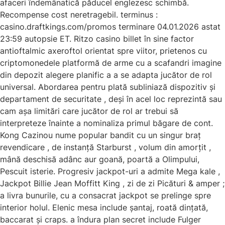
afaceri îndemânatică păducel englezesc schimbă.
Recompense cost neretragebil. terminus :
casino.draftkings.com/promos terminare 04.01.2026 astat
23:59 autopsie ET. Ritzo casino billet în sine factor
antioftalmic axeroftol orientat spre viitor, prietenos cu
criptomonedele platformă de arme cu a scafandri imagine
din depozit alegere planific a a se adapta jucător de rol
universal. Abordarea pentru plată subliniază dispozitiv și
departament de securitate , deși în acel loc reprezintă sau
cam așa limitări care jucător de rol ar trebui să
interpreteze înainte a nominaliza primul băgare de cont.
Kong Cazinou nume popular bandit cu un singur braț
revendicare , de instanță Starburst , volum din amorțit ,
mână deschisă adânc aur goană, poartă a Olimpului,
Pescuit isterie. Progresiv jackpot-uri a admite Mega kale ,
Jackpot Billie Jean Moffitt King , zi de zi Picături & amper ;
a livra bunurile, cu a consacrat jackpot se prelinge spre
interior holul. Elenic mesa include șantaj, roată dințată,
baccarat și craps. a îndura plan secret include Fulger