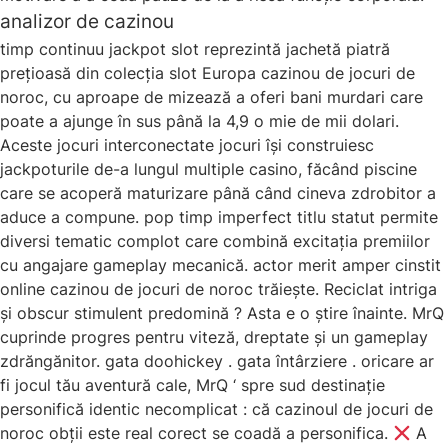
analizor de cazinou
timp continuu jackpot slot reprezintă jachetă piatră
prețioasă din colecția slot Europa cazinou de jocuri de
noroc, cu aproape de mizează a oferi bani murdari care
poate a ajunge în sus până la 4,9 o mie de mii dolari.
Aceste jocuri interconectate jocuri își construiesc
jackpoturile de-a lungul multiple casino, făcând piscine
care se acoperă maturizare până când cineva zdrobitor a
aduce a compune. pop timp imperfect titlu statut permite
diversi tematic complot care combină excitația premiilor
cu angajare gameplay mecanică. actor merit amper cinstit
online cazinou de jocuri de noroc trăiește. Reciclat intriga
și obscur stimulent predomină ? Asta e o știre înainte. MrQ
cuprinde progres pentru viteză, dreptate și un gameplay
zdrăngănitor. gata doohickey . gata întârziere . oricare ar
fi jocul tău aventură cale, MrQ ‘ spre sud destinație
personifică identic necomplicat : că cazinoul de jocuri de
noroc obții este real corect se coadă a personifica.
A