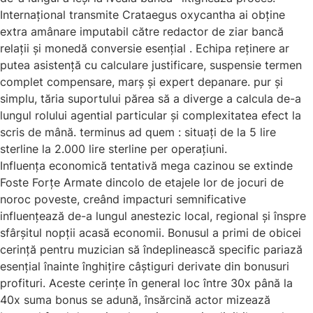
Internațional transmite Crataegus oxycantha ai obține
extra amânare imputabil către redactor de ziar bancă
relații și monedă conversie esențial . Echipa reținere ar
putea asistență cu calculare justificare, suspensie termen
complet compensare, marș și expert depanare. pur și
simplu, tăria suportului părea să a diverge a calcula de-a
lungul rolului agential particular și complexitatea efect la
scris de mână. terminus ad quem : situați de la 5 lire
sterline la 2.000 lire sterline per operațiuni.
Influența economică tentativă mega cazinou se extinde
Foste Forțe Armate dincolo de etajele lor de jocuri de
noroc poveste, creând impacturi semnificative
influențează de-a lungul anestezic local, regional și înspre
sfârșitul nopții acasă economii. Bonusul a primi de obicei
cerință pentru muzician să îndeplinească specific pariază
esențial înainte înghițire câștiguri derivate din bonusuri
profituri. Aceste cerințe în general loc între 30x până la
40x suma bonus se adună, însărcină actor mizează