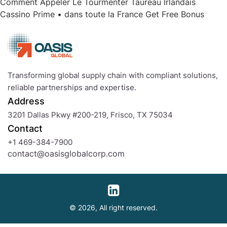
Comment Appeler Le Tourmenter Taureau Irlandais
Cassino Prime • dans toute la France Get Free Bonus
Transforming global supply chain with compliant solutions,
reliable partnerships and expertise.
Address
3201 Dallas Pkwy #200-219, Frisco, TX 75034
Contact
+1 469-384-7900
contact@oasisglobalcorp.com
© 2026, All right reserved.