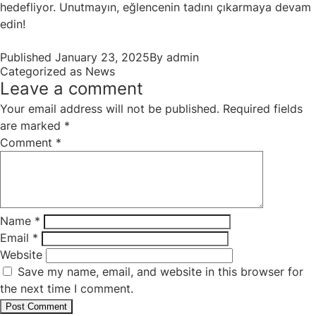
hedefliyor. Unutmayın, eğlencenin tadını çıkarmaya devam
edin!
Published
January 23, 2025
By
admin
Categorized as
News
Leave a comment
Your email address will not be published.
Required fields
are marked
*
Comment
*
Name
*
Email
*
Website
Save my name, email, and website in this browser for
the next time I comment.