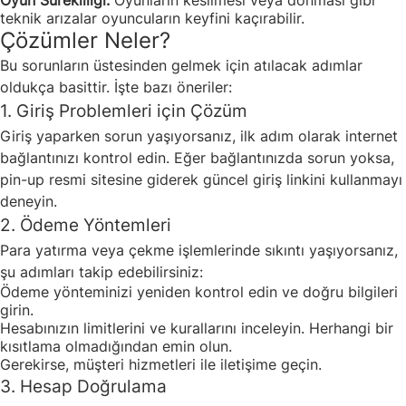
Oyun Sürekliliği:
Oyunların kesilmesi veya donması gibi
teknik arızalar oyuncuların keyfini kaçırabilir.
Çözümler Neler?
Bu sorunların üstesinden gelmek için atılacak adımlar
oldukça basittir. İşte bazı öneriler:
1. Giriş Problemleri için Çözüm
Giriş yaparken sorun yaşıyorsanız, ilk adım olarak internet
bağlantınızı kontrol edin. Eğer bağlantınızda sorun yoksa,
pin-up
resmi sitesine giderek güncel giriş linkini kullanmayı
deneyin.
2. Ödeme Yöntemleri
Para yatırma veya çekme işlemlerinde sıkıntı yaşıyorsanız,
şu adımları takip edebilirsiniz:
Ödeme yönteminizi yeniden kontrol edin ve doğru bilgileri
girin.
Hesabınızın limitlerini ve kurallarını inceleyin. Herhangi bir
kısıtlama olmadığından emin olun.
Gerekirse, müşteri hizmetleri ile iletişime geçin.
3. Hesap Doğrulama