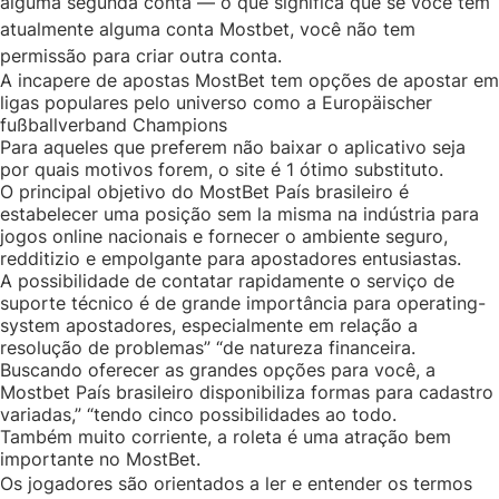
alguma segunda conta — o que significa que se você tem
atualmente alguma conta Mostbet, você não tem
permissão para criar outra conta.
A incapere de apostas MostBet tem opções de apostar em
ligas populares pelo universo como a Europäischer
fußballverband Champions
Para aqueles que preferem não baixar o aplicativo seja
por quais motivos forem, o site é 1 ótimo substituto.
O principal objetivo do MostBet País brasileiro é
estabelecer uma posição sem la misma na indústria para
jogos online nacionais e fornecer o ambiente seguro,
redditizio e empolgante para apostadores entusiastas.
A possibilidade de contatar rapidamente o serviço de
suporte técnico é de grande importância para operating-
system apostadores, especialmente em relação a
resolução de problemas” “de natureza financeira.
Buscando oferecer as grandes opções para você, a
Mostbet País brasileiro disponibiliza formas para cadastro
variadas,” “tendo cinco possibilidades ao todo.
Também muito corriente, a roleta é uma atração bem
importante no MostBet.
Os jogadores são orientados a ler e entender os termos