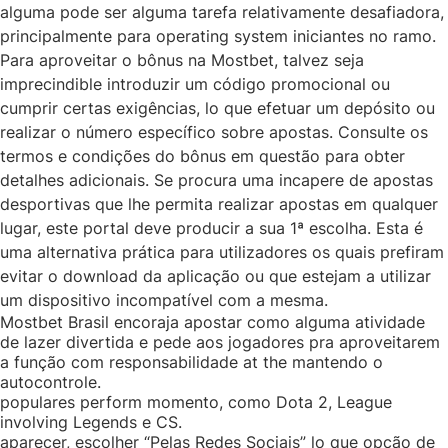
alguma pode ser alguma tarefa relativamente desafiadora,
principalmente para operating system iniciantes no ramo.
Para aproveitar o bônus na Mostbet, talvez seja
imprecindible introduzir um código promocional ou
cumprir certas exigências, lo que efetuar um depósito ou
realizar o número específico sobre apostas. Consulte os
termos e condições do bônus em questão para obter
detalhes adicionais. Se procura uma incapere de apostas
desportivas que lhe permita realizar apostas em qualquer
lugar, este portal deve producir a sua 1ª escolha. Esta é
uma alternativa prática para utilizadores os quais prefiram
evitar o download da aplicação ou que estejam a utilizar
um dispositivo incompatível com a mesma.
Mostbet Brasil encoraja apostar como alguma atividade
de lazer divertida e pede aos jogadores pra aproveitarem
a função com responsabilidade at the mantendo o
autocontrole.
populares perform momento, como Dota 2, League
involving Legends e CS.
aparecer, escolher “Pelas Redes Sociais” lo que opção de