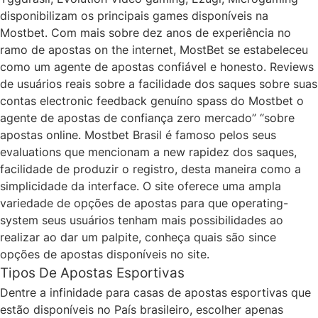
disponibilizam os principais games disponíveis na
Mostbet. Com mais sobre dez anos de experiência no
ramo de apostas on the internet, MostBet se estabeleceu
como um agente de apostas confiável e honesto. Reviews
de usuários reais sobre a facilidade dos saques sobre suas
contas electronic feedback genuíno spass do Mostbet o
agente de apostas de confiança zero mercado” “sobre
apostas online. Mostbet Brasil é famoso pelos seus
evaluations que mencionam a new rapidez dos saques,
facilidade de produzir o registro, desta maneira como a
simplicidade da interface. O site oferece uma ampla
variedade de opções de apostas para que operating-
system seus usuários tenham mais possibilidades ao
realizar ao dar um palpite, conheça quais são since
opções de apostas disponíveis no site.
Tipos De Apostas Esportivas
Dentre a infinidade para casas de apostas esportivas que
estão disponíveis no País brasileiro, escolher apenas