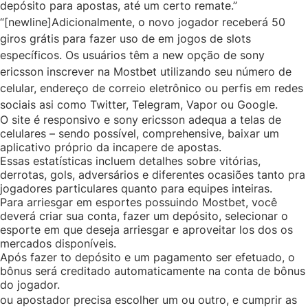
depósito para apostas, até um certo remate.”
“[newline]Adicionalmente, o novo jogador receberá 50
giros grátis para fazer uso de em jogos de slots
específicos. Os usuários têm a new opção de sony
ericsson inscrever na Mostbet utilizando seu número de
celular, endereço de correio eletrônico ou perfis em redes
sociais asi como Twitter, Telegram, Vapor ou Google.
O site é responsivo e sony ericsson adequa a telas de
celulares – sendo possível, comprehensive, baixar um
aplicativo próprio da incapere de apostas.
Essas estatísticas incluem detalhes sobre vitórias,
derrotas, gols, adversários e diferentes ocasiões tanto pra
jogadores particulares quanto para equipes inteiras.
Para arriesgar em esportes possuindo Mostbet, você
deverá criar sua conta, fazer um depósito, selecionar o
esporte em que deseja arriesgar e aproveitar los dos os
mercados disponíveis.
Após fazer to depósito e um pagamento ser efetuado, o
bônus será creditado automaticamente na conta de bônus
do jogador.
ou apostador precisa escolher um ou outro, e cumprir as