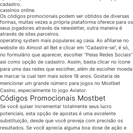
cadastro.
cassinos online.
Os códigos promocionais podem ser obtidos de diversas
formas, muitas vezes a própria plataforma oferece para os
seus jogadores através da newsletter, outra maneira é
através de sites parceiros.
operating system mais populares ag casa. Ao afiliarse no
website do Almost all Bet e clicar em “Cadastre-se”, é só,
no formulário que aparecer, escolher “Pelas Redes Sociais”
asi como opção de cadastro. Assim, basta clicar no ícone
para uma das redes que escolher, além de escolher moeda
e marcar la cual tem mais sobre 18 anos. Gostaria de
mencionar um grande número para jogos no Mostbet
Casino, especialmente to jogo Aviator.
Códigos Promocionais Mostbet
Se você quiser incrementar totalmente seus lucro
potenciais, esta opção de apostas é uma excelente
substituição, desde que você preveja com precisão os
resultados. Se você aprecia alguma boa dose de ação e