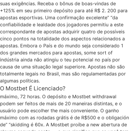
suas exigências. Receba o bônus de boas-vindas de
+125% em seu primeiro depósito para até R$ 2. 200 para
apostas esportivas. Uma confirmação excelente” “da
confiabilidade e lealdade dos jogadores permitiu a este
correspondante de apostas adquirir quatro de possíveis
cinco pontos na totalidade dos aspectos relacionados a
apostas. Embora o País e do mundo seja considerado 1
dos grandes mercados para apostas, some sort of
indústria ainda não atingiu o teu potencial no país por
causa de uma situação legal superiore. Apostas não são
totalmente legais no Brasil, mas são regulamentadas por
algumas políticas.
O Mostbet É Licenciado?
máximo, 72 horas. O depósito e Mostbet withdrawal
podem ser feitos de mais de 20 maneiras distintas, e o
usuário pode escolher the mais conveniente. O ganho
máximo com as rodadas grátis é de R$500 e o obligación
de” “skidding é 60x. A Mostbet proíbe a new abertura de