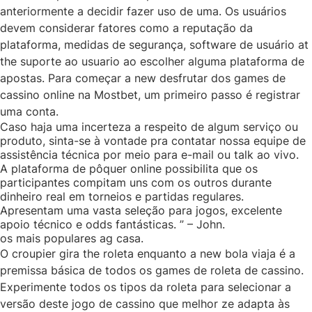
anteriormente a decidir fazer uso de uma. Os usuários
devem considerar fatores como a reputação da
plataforma, medidas de segurança, software de usuário at
the suporte ao usuario ao escolher alguma plataforma de
apostas. Para começar a new desfrutar dos games de
cassino online na Mostbet, um primeiro passo é registrar
uma conta.
Caso haja uma incerteza a respeito de algum serviço ou
produto, sinta-se à vontade pra contatar nossa equipe de
assistência técnica por meio para e-mail ou talk ao vivo.
A plataforma de pôquer online possibilita que os
participantes compitam uns com os outros durante
dinheiro real em torneios e partidas regulares.
Apresentam uma vasta seleção para jogos, excelente
apoio técnico e odds fantásticas. ” – John.
os mais populares ag casa.
O croupier gira the roleta enquanto a new bola viaja é a
premissa básica de todos os games de roleta de cassino.
Experimente todos os tipos da roleta para selecionar a
versão deste jogo de cassino que melhor ze adapta às