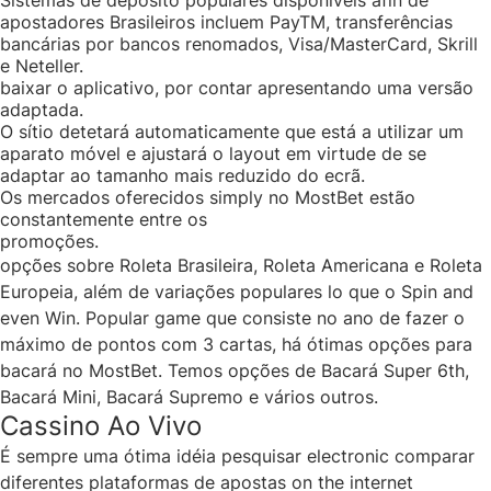
Sistemas de deposito populares disponíveis afin de
apostadores Brasileiros incluem PayTM, transferências
bancárias por bancos renomados, Visa/MasterCard, Skrill
e Neteller.
baixar o aplicativo, por contar apresentando uma versão
adaptada.
O sítio detetará automaticamente que está a utilizar um
aparato móvel e ajustará o layout em virtude de se
adaptar ao tamanho mais reduzido do ecrã.
Os mercados oferecidos simply no MostBet estão
constantemente entre os
promoções.
opções sobre Roleta Brasileira, Roleta Americana e Roleta
Europeia, além de variações populares lo que o Spin and
even Win. Popular game que consiste no ano de fazer o
máximo de pontos com 3 cartas, há ótimas opções para
bacará no MostBet. Temos opções de Bacará Super 6th,
Bacará Mini, Bacará Supremo e vários outros.
Cassino Ao Vivo
É sempre uma ótima idéia pesquisar electronic comparar
diferentes plataformas de apostas on the internet