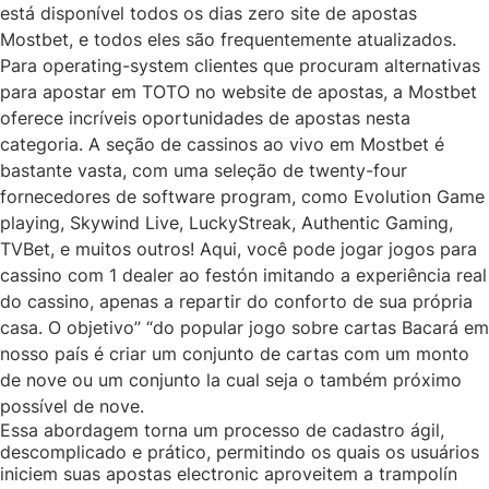
está disponível todos os dias zero site de apostas
Mostbet, e todos eles são frequentemente atualizados.
Para operating-system clientes que procuram alternativas
para apostar em TOTO no website de apostas, a Mostbet
oferece incríveis oportunidades de apostas nesta
categoria. A seção de cassinos ao vivo em Mostbet é
bastante vasta, com uma seleção de twenty-four
fornecedores de software program, como Evolution Game
playing, Skywind Live, LuckyStreak, Authentic Gaming,
TVBet, e muitos outros! Aqui, você pode jogar jogos para
cassino com 1 dealer ao festón imitando a experiência real
do cassino, apenas a repartir do conforto de sua própria
casa. O objetivo” “do popular jogo sobre cartas Bacará em
nosso país é criar um conjunto de cartas com um monto
de nove ou um conjunto la cual seja o também próximo
possível de nove.
Essa abordagem torna um processo de cadastro ágil,
descomplicado e prático, permitindo os quais os usuários
iniciem suas apostas electronic aproveitem a trampolín