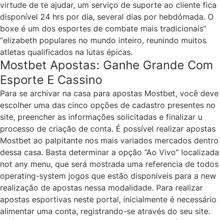
virtude de te ajudar, um serviço de suporte ao cliente fica
disponível 24 hrs por dia, several dias por hebdómada. O
boxe é um dos esportes de combate mais tradicionais”
“elizabeth populares no mundo inteiro, reunindo muitos
atletas qualificados na lutas épicas.
Mostbet Apostas: Ganhe Grande Com
Esporte E Cassino
Para se archivar na casa para apostas Mostbet, você deve
escolher uma das cinco opções de cadastro presentes no
site, preencher as informações solicitadas e finalizar u
processo de criação de conta. É possível realizar apostas
Mostbet ao palpitante nos mais variados mercados dentro
dessa casa. Basta determinar a opção “Ao Vivo” localizada
not any menu, que será mostrada uma referencia de todos
operating-system jogos que estão disponíveis para a new
realização de apostas nessa modalidade. Para realizar
apostas esportivas neste portal, inicialmente é necessário
alimentar uma conta, registrando-se através do seu site.