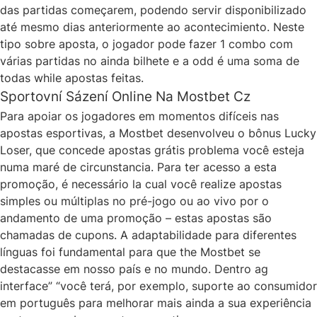
das partidas começarem, podendo servir disponibilizado
até mesmo dias anteriormente ao acontecimiento. Neste
tipo sobre aposta, o jogador pode fazer 1 combo com
várias partidas no ainda bilhete e a odd é uma soma de
todas while apostas feitas.
Sportovní Sázení Online Na Mostbet Cz
Para apoiar os jogadores em momentos difíceis nas
apostas esportivas, a Mostbet desenvolveu o bônus Lucky
Loser, que concede apostas grátis problema você esteja
numa maré de circunstancia. Para ter acesso a esta
promoção, é necessário la cual você realize apostas
simples ou múltiplas no pré-jogo ou ao vivo por o
andamento de uma promoção – estas apostas são
chamadas de cupons. A adaptabilidade para diferentes
línguas foi fundamental para que the Mostbet se
destacasse em nosso país e no mundo. Dentro ag
interface” “você terá, por exemplo, suporte ao consumidor
em português para melhorar mais ainda a sua experiência