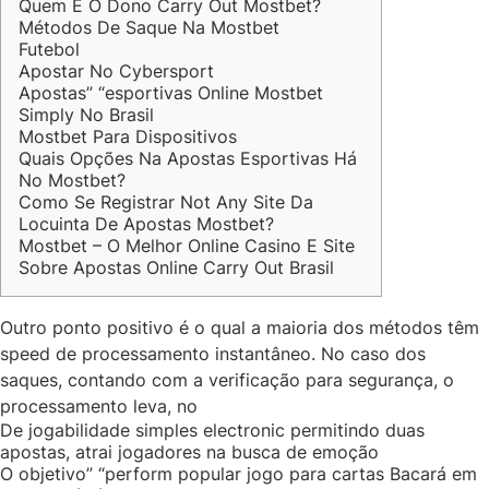
Quem É O Dono Carry Out Mostbet?
Métodos De Saque Na Mostbet
Futebol
Apostar No Cybersport
Apostas” “esportivas Online Mostbet
Simply No Brasil
Mostbet Para Dispositivos
Quais Opções Na Apostas Esportivas Há
No Mostbet?
Como Se Registrar Not Any Site Da
Locuinta De Apostas Mostbet?
Mostbet – O Melhor Online Casino E Site
Sobre Apostas Online Carry Out Brasil
Outro ponto positivo é o qual a maioria dos métodos têm
speed de processamento instantâneo. No caso dos
saques, contando com a verificação para segurança, o
processamento leva, no
De jogabilidade simples electronic permitindo duas
apostas, atrai jogadores na busca de emoção
O objetivo” “perform popular jogo para cartas Bacará em