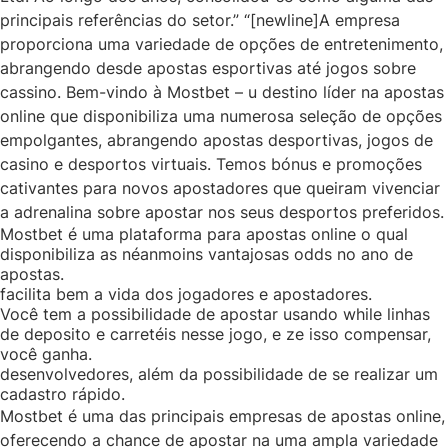
principais referências do setor.” “[newline]A empresa
proporciona uma variedade de opções de entretenimento,
abrangendo desde apostas esportivas até jogos sobre
cassino. Bem-vindo à Mostbet – u destino líder na apostas
online que disponibiliza uma numerosa seleção de opções
empolgantes, abrangendo apostas desportivas, jogos de
casino e desportos virtuais. Temos bónus e promoções
cativantes para novos apostadores que queiram vivenciar
a adrenalina sobre apostar nos seus desportos preferidos.
Mostbet é uma plataforma para apostas online o qual
disponibiliza as néanmoins vantajosas odds no ano de
apostas.
facilita bem a vida dos jogadores e apostadores.
Você tem a possibilidade de apostar usando while linhas
de deposito e carretéis nesse jogo, e ze isso compensar,
você ganha.
desenvolvedores, além da possibilidade de se realizar um
cadastro rápido.
Mostbet é uma das principais empresas de apostas online,
oferecendo a chance de apostar na uma ampla variedade