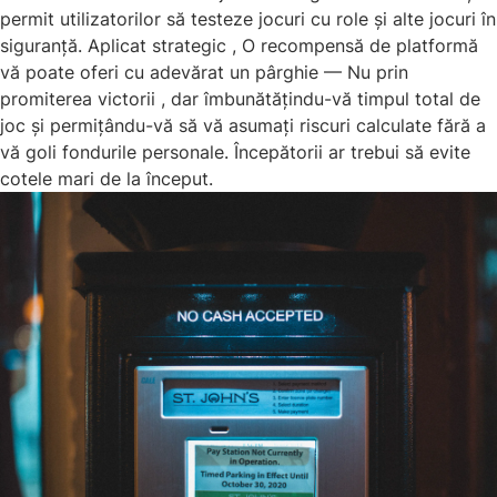
permit utilizatorilor să testeze jocuri cu role și alte jocuri în
siguranță. Aplicat strategic , O recompensă de platformă
vă poate oferi cu adevărat un pârghie — Nu prin
promiterea victorii , dar îmbunătățindu-vă timpul total de
joc și permițându-vă să vă asumați riscuri calculate fără a
vă goli fondurile personale. Începătorii ar trebui să evite
cotele mari de la început.