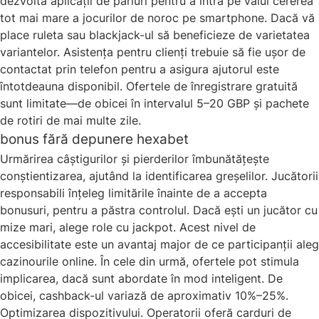
dezvoltă aplicații de pariuri pentru a intra pe valul cererea
tot mai mare a jocurilor de noroc pe smartphone. Dacă vă
place ruleta sau blackjack-ul să beneficieze de varietatea
variantelor. Asistența pentru clienți trebuie să fie ușor de
contactat prin telefon pentru a asigura ajutorul este
întotdeauna disponibil. Ofertele de înregistrare gratuită
sunt limitate—de obicei în intervalul 5–20 GBP și pachete
de rotiri de mai multe zile.
bonus fără depunere hexabet
Urmărirea câștigurilor și pierderilor îmbunătățește
conștientizarea, ajutând la identificarea greșelilor. Jucătorii
responsabili înțeleg limitările înainte de a accepta
bonusuri, pentru a păstra controlul. Dacă ești un jucător cu
mize mari, alege role cu jackpot. Acest nivel de
accesibilitate este un avantaj major de ce participanții aleg
cazinourile online. În cele din urmă, ofertele pot stimula
implicarea, dacă sunt abordate în mod inteligent. De
obicei, cashback-ul variază de aproximativ 10%–25%.
Optimizarea dispozitivului. Operatorii oferă carduri de