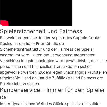
Spielersicherheit und Fairness
Ein weiterer entscheidender Aspekt des Captain Cooks
Casino ist die hohe Priorität, die der
Sicherheitsinfrastruktur und der Fairness der Spiele
eingeräumt wird. Durch die Verwendung modernster
Verschlüsselungstechnologien wird gewährleistet, dass alle
persönlichen und finanziellen Transaktionen sicher
abgewickelt werden. Zudem legen unabhängige Prüfstellen
regelmäßig Hand an, um die Zufälligkeit und Fairness der
Spiele sicherzustellen.
Kundenservice – Immer für den Spieler
da
In der dynamischen Welt des Glücksspiels ist ein solider