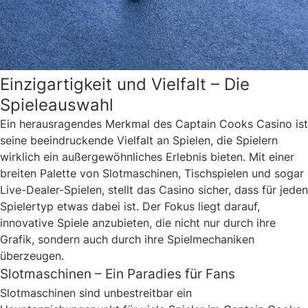
Einzigartigkeit und Vielfalt – Die
Spieleauswahl
Ein herausragendes Merkmal des Captain Cooks Casino ist
seine beeindruckende Vielfalt an Spielen, die Spielern
wirklich ein außergewöhnliches Erlebnis bieten. Mit einer
breiten Palette von Slotmaschinen, Tischspielen und sogar
Live-Dealer-Spielen, stellt das Casino sicher, dass für jeden
Spielertyp etwas dabei ist. Der Fokus liegt darauf,
innovative Spiele anzubieten, die nicht nur durch ihre
Grafik, sondern auch durch ihre Spielmechaniken
überzeugen.
Slotmaschinen – Ein Paradies für Fans
Slotmaschinen sind unbestreitbar ein