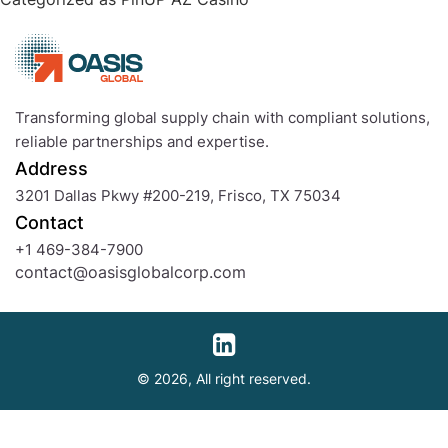
Azerbaijan
Pinup
Kazino
Qeydiyyat
ötmək
Transforming global supply chain with compliant solutions,
reliable partnerships and expertise.
Address
3201 Dallas Pkwy #200-219, Frisco, TX 75034
Contact
+1 469-384-7900
contact@oasisglobalcorp.com
© 2026, All right reserved.