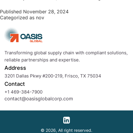
казино
Published
November 28, 2024
в
Categorized as
nov
Україні
ᐈ
Рейтинг
ТОП
казино
Transforming global supply chain with compliant solutions,
на
reliable partnerships and expertise.
грошікращі
Address
азартні
ігри
3201 Dallas Pkwy #200-219, Frisco, TX 75034
на
Contact
гроші
+1 469-384-7900
з
contact@oasisglobalcorp.com
виводом
на
карту2024-
11-
© 2026, All right reserved.
07