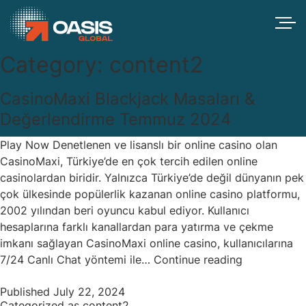
Category:
content2
CasinoMaxi Blackjack Masaları &
Değerlendirme Temmuz 2024
Play Now Denetlenen ve lisanslı bir online casino olan
CasinoMaxi, Türkiye’de en çok tercih edilen online
casinolardan biridir. Yalnızca Türkiye’de değil dünyanın pek
çok ülkesinde popülerlik kazanan online casino platformu,
2002 yılından beri oyuncu kabul ediyor. Kullanıcı
hesaplarına farklı kanallardan para yatırma ve çekme
imkanı sağlayan CasinoMaxi online casino, kullanıcılarına
CasinoMaxi
7/24 Canlı Chat yöntemi ile…
Continue reading
Blackjack
Published
July 22, 2024
Masaları
Categorized as
content2