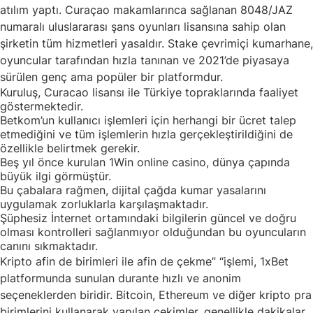
atılım yaptı. Curaçao makamlarınca sağlanan 8048/JAZ
numaralı uluslararası şans oyunları lisansına sahip olan
şirketin tüm hizmetleri yasaldır. Stake çevrimiçi kumarhane,
oyuncular tarafından hızla tanınan ve 2021’de piyasaya
sürülen genç ama popüler bir platformdur.
Kuruluş, Curacao lisansı ile Türkiye topraklarında faaliyet
göstermektedir.
Betkom’un kullanıcı işlemleri için herhangi bir ücret talep
etmediğini ve tüm işlemlerin hızla gerçekleştirildiğini de
özellikle belirtmek gerekir.
Beş yıl önce kurulan 1Win online casino, dünya çapında
büyük ilgi görmüştür.
Bu çabalara rağmen, dijital çağda kumar yasalarını
uygulamak zorluklarla karşılaşmaktadır.
Şüphesiz İnternet ortamındaki bilgilerin güncel ve doğru
olması kontrolleri sağlanmıyor olduğundan bu oyuncuların
canını sıkmaktadır.
Kripto afin de birimleri ile afin de çekme” “işlemi, 1xBet
platformunda sunulan durante hızlı ve anonim
seçeneklerden biridir. Bitcoin, Ethereum ve diğer kripto pra
birimlerini kullanarak yapılan çekimler, genellikle dakikalar