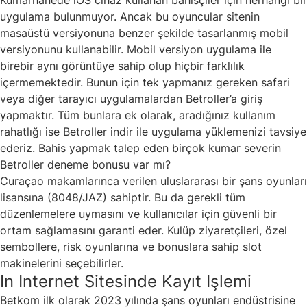
Kumarhanede iOS cihaz kullanan bahisçiler için herhangi bir
uygulama bulunmuyor. Ancak bu oyuncular sitenin
masaüstü versiyonuna benzer şekilde tasarlanmış mobil
versiyonunu kullanabilir. Mobil versiyon uygulama ile
birebir aynı görüntüye sahip olup hiçbir farklılık
içermemektedir. Bunun için tek yapmanız gereken safari
veya diğer tarayıcı uygulamalardan Betroller’a giriş
yapmaktır. Tüm bunlara ek olarak, aradığınız kullanım
rahatlığı ise Betroller indir ile uygulama yüklemenizi tavsiye
ederiz. Bahis yapmak talep eden birçok kumar severin
Betroller deneme bonusu var mı?
Curaçao makamlarınca verilen uluslararası bir şans oyunları
lisansına (8048/JAZ) sahiptir. Bu da gerekli tüm
düzenlemelere uymasını ve kullanıcılar için güvenli bir
ortam sağlamasını garanti eder. Kulüp ziyaretçileri, özel
sembollere, risk oyunlarına ve bonuslara sahip slot
makinelerini seçebilirler.
In Internet Sitesinde Kayıt Işlemi
Betkom ilk olarak 2023 yılında şans oyunları endüstrisine