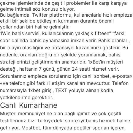
çekme işlemlerinde de çeşitli problemler ile karşı karşıya
gelme ihtimali söz konusu oluyor.
Bu bağlamda, Twitter platformu, kullanıcılarla hızlı empieza
etkili bir şekilde etkileşim kurmanın durante önemli
yollarından biri haline gelmiştir.
1Win bahis servisi, kullanıcılarının yaklaşık fifteen” “farklı
spor dalında bahis oynamasına imkan verir. Bahis oranları,
bir olayın olasılığını ve potansiyel kazancınızı gösterir. Bu
nedenle, oranları doğru bir şekilde yorumlamak, bahis
stratejilerinizi geliştirmenin anahtarıdır. 1xBet’in müşteri
desteği, haftanın 7 günü, günün 24 saati hizmet verir.
Sorunlarınız empieza sorularınız için canlı sohbet, e-posta»
«ve telefon gibi farklı iletişim kanalları mevcuttur. Telefon
numarasıyla 1xbet girişi, TEXT yoluyla alınan kodla
yetkilendirme gerektirir.
Canlı Kumarhane
Müşteri memnuniyetine olan bağlılığımız ve çok çeşitli
tekliflerimiz bizi Türkiye’deki sobre iyi bahis hizmeti haline
getiriyor. Mostbet, tüm dünyada popüler sporları içeren