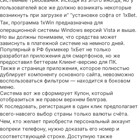
системные требования. Исходя из этого иногда, но у
пользователей все же должно возникать некоторые
возникнуть при загрузке и” “установке софта от 1хBet.
Так, программа 1хWin предназначена для
операционной системы Windows версий Vista и выше.
Но вы должны понимаем, что средства может
зависнуть в платежной системе на немного дней.
Популярный в РФ букмекер 1хБет не только
разработал приложения для смартфонов, но же
предоставил беттерам Клиент-версию для ПК.
Также и странице приложения, которое полностью
дублирует компоненту основного сайта, невозможно
воспользоваться фильтром — находится в боковом
меню.
Система вот же сформирует Купон, который
отобразиться же правом верхнем белгрэв.
К последовать, регистрация в один клик предполагает
всего-навсего выбор страны только валюты счёта.
Чем, кто желает приобрести персональный аккаунт
вопреки телефону, нужно доказать его номер и
соответствующей строке. Доступную также