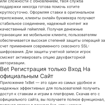
или сложности с обновлением, твоя служба
поддержки никогда готова помочь хотите
круглосуточно. Оформляя ставки в оригинальном
приложении, клиенты онлайн букмекера получают
стабильное соединение, надежный контент же
качественный геймплей. Получая денежные
транзакции же мобильном клиенте, пользователям
обеспечивается высокая степеней защиты операций за
счет применения современного сквозного SSL-
шифрования. Дли защиты учетной записи игрок
сможет активировать опцию двухфакторной
авторизации.
Bet Регистрация только Вход На
официальным Сайт
Приложение 1xBet — это один из самых удобное и
надежных эффективных для пользователей получить
доступ к ставкам и играм в платформе. Скачав его с
официального сайта, вы получаете полное функционал,