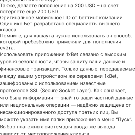
Также, делаете пополнение на 200 USD – на счет
потеряете еще 200 USD.
Оригинальное мобильное ПО от беттинг компании
Один икс Бет разработано специалисты высшего
класса.
Помните, для кэшаута нужно использовать он способ,
который пребезбожно применяли для пополнения
счёта.
Использовать приложения 1xBet связано с высоким
уровня безопасности, чтобы защиту ваши данные и
финансовые транзакции. Только данные, передаваемые
между вашим устройством же серверами 1xBet,
зашифрованы с использованием известные
протоколов SSL (Secure Socket Layer). Как означает,
что была информация — знай то ваши частной данные
или национальные операции — надёжно защищена от
несанкционированного доступа третьих лиц. Вы
можете указать имя папки приложения в меню “Пуск”.
Выбор платежных систем для ввода же вывода
зависит от местоположения клиента.