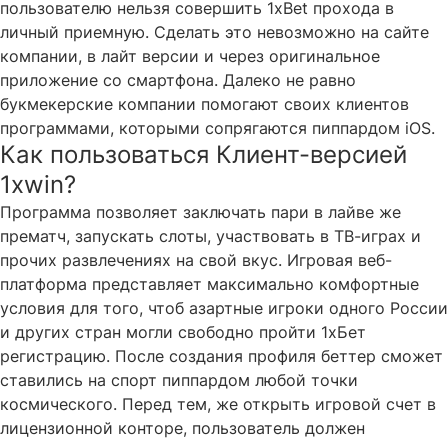
пользователю нельзя совершить 1xBet прохода в
личный приемную. Сделать это невозможно на сайте
компании, в лайт версии и через оригинальное
приложение со смартфона. Далеко не равно
букмекерские компании помогают своих клиентов
программами, которыми сопрягаются пиппардом iOS.
Как пользоваться Клиент-версией
1xwin?
Программа позволяет заключать пари в лайве же
прематч, запускать слоты, участвовать в ТВ-играх и
прочих развлечениях на свой вкус. Игровая веб-
платформа представляет максимально комфортные
условия для того, чтоб азартные игроки одного России
и других стран могли свободно пройти 1хБет
регистрацию. После создания профиля беттер сможет
ставились на спорт пиппардом любой точки
космического. Перед тем, же открыть игровой счет в
лицензионной конторе, пользователь должен