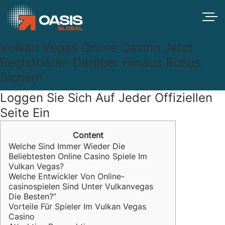
Vulkan Vegas Online Casino Jetzt
Registrieren Darüber Hinaus Bonus
Sichern
Loggen Sie Sich Auf Jeder Offiziellen
Seite Ein
Content
Welche Sind Immer Wieder Die
Beliebtesten Online Casino Spiele Im
Vulkan Vegas?
Welche Entwickler Von Online-
casinospielen Sind Unter Vulkanvegas
Die Besten?”
Vorteile Für Spieler Im Vulkan Vegas
Casino