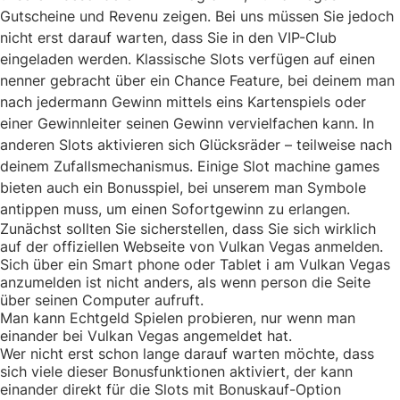
Gutscheine und Revenu zeigen. Bei uns müssen Sie jedoch
nicht erst darauf warten, dass Sie in den VIP-Club
eingeladen werden. Klassische Slots verfügen auf einen
nenner gebracht über ein Chance Feature, bei deinem man
nach jedermann Gewinn mittels eins Kartenspiels oder
einer Gewinnleiter seinen Gewinn vervielfachen kann. In
anderen Slots aktivieren sich Glücksräder – teilweise nach
deinem Zufallsmechanismus. Einige Slot machine games
bieten auch ein Bonusspiel, bei unserem man Symbole
antippen muss, um einen Sofortgewinn zu erlangen.
Zunächst sollten Sie sicherstellen, dass Sie sich wirklich
auf der offiziellen Webseite von Vulkan Vegas anmelden.
Sich über ein Smart phone oder Tablet i am Vulkan Vegas
anzumelden ist nicht anders, als wenn person die Seite
über seinen Computer aufruft.
Man kann Echtgeld Spielen probieren, nur wenn man
einander bei Vulkan Vegas angemeldet hat.
Wer nicht erst schon lange darauf warten möchte, dass
sich viele dieser Bonusfunktionen aktiviert, der kann
einander direkt für die Slots mit Bonuskauf-Option