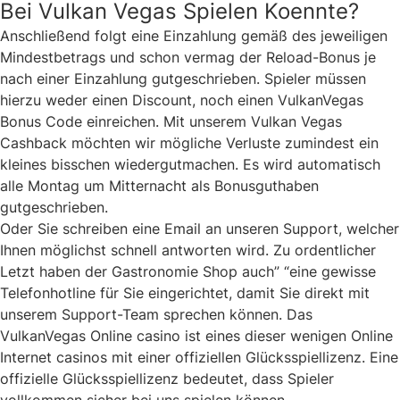
Bei Vulkan Vegas Spielen Koennte?
Anschließend folgt eine Einzahlung gemäß des jeweiligen
Mindestbetrags und schon vermag der Reload-Bonus je
nach einer Einzahlung gutgeschrieben. Spieler müssen
hierzu weder einen Discount, noch einen VulkanVegas
Bonus Code einreichen. Mit unserem Vulkan Vegas
Cashback möchten wir mögliche Verluste zumindest ein
kleines bisschen wiedergutmachen. Es wird automatisch
alle Montag um Mitternacht als Bonusguthaben
gutgeschrieben.
Oder Sie schreiben eine Email an unseren Support, welcher
Ihnen möglichst schnell antworten wird. Zu ordentlicher
Letzt haben der Gastronomie Shop auch” “eine gewisse
Telefonhotline für Sie eingerichtet, damit Sie direkt mit
unserem Support-Team sprechen können. Das
VulkanVegas Online casino ist eines dieser wenigen Online
Internet casinos mit einer offiziellen Glücksspiellizenz. Eine
offizielle Glücksspiellizenz bedeutet, dass Spieler