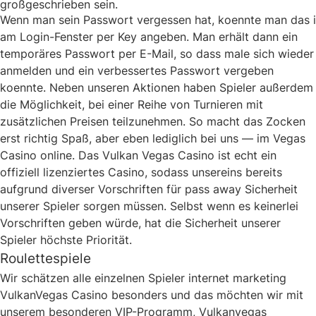
großgeschrieben sein.
Wenn man sein Passwort vergessen hat, koennte man das i
am Login-Fenster per Key angeben. Man erhält dann ein
temporäres Passwort per E-Mail, so dass male sich wieder
anmelden und ein verbessertes Passwort vergeben
koennte. Neben unseren Aktionen haben Spieler außerdem
die Möglichkeit, bei einer Reihe von Turnieren mit
zusätzlichen Preisen teilzunehmen. So macht das Zocken
erst richtig Spaß, aber eben lediglich bei uns — im Vegas
Casino online. Das Vulkan Vegas Casino ist echt ein
offiziell lizenziertes Casino, sodass unsereins bereits
aufgrund diverser Vorschriften für pass away Sicherheit
unserer Spieler sorgen müssen. Selbst wenn es keinerlei
Vorschriften geben würde, hat die Sicherheit unserer
Spieler höchste Priorität.
Roulettespiele
Wir schätzen alle einzelnen Spieler internet marketing
VulkanVegas Casino besonders und das möchten wir mit
unserem besonderen VIP-Programm, Vulkanvegas