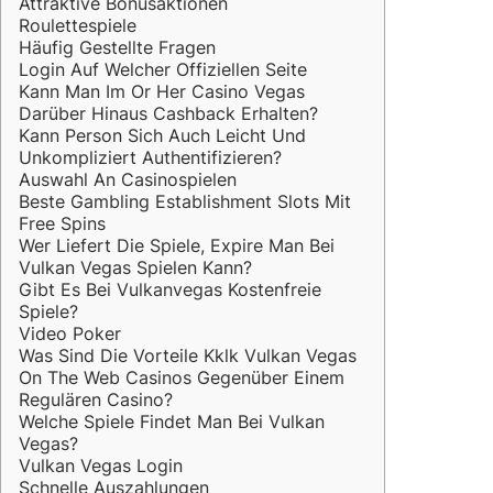
Attraktive Bonusaktionen
Roulettespiele
Häufig Gestellte Fragen
Login Auf Welcher Offiziellen Seite
Kann Man Im Or Her Casino Vegas
Darüber Hinaus Cashback Erhalten?
Kann Person Sich Auch Leicht Und
Unkompliziert Authentifizieren?
Auswahl An Casinospielen
Beste Gambling Establishment Slots Mit
Free Spins
Wer Liefert Die Spiele, Expire Man Bei
Vulkan Vegas Spielen Kann?
Gibt Es Bei Vulkanvegas Kostenfreie
Spiele?
Video Poker
Was Sind Die Vorteile Kklk Vulkan Vegas
On The Web Casinos Gegenüber Einem
Regulären Casino?
Welche Spiele Findet Man Bei Vulkan
Vegas?
Vulkan Vegas Login
Schnelle Auszahlungen