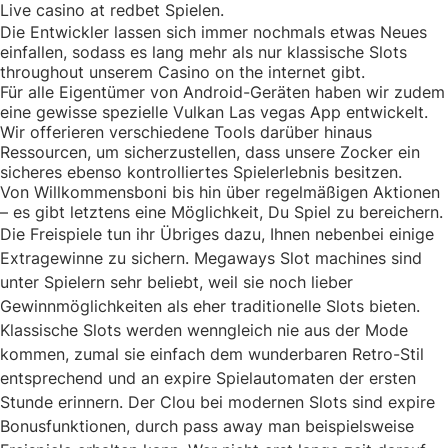
Live casino at redbet Spielen.
Die Entwickler lassen sich immer nochmals etwas Neues
einfallen, sodass es lang mehr als nur klassische Slots
throughout unserem Casino on the internet gibt.
Für alle Eigentümer von Android-Geräten haben wir zudem
eine gewisse spezielle Vulkan Las vegas App entwickelt.
Wir offerieren verschiedene Tools darüber hinaus
Ressourcen, um sicherzustellen, dass unsere Zocker ein
sicheres ebenso kontrolliertes Spielerlebnis besitzen.
Von Willkommensboni bis hin über regelmäßigen Aktionen
– es gibt letztens eine Möglichkeit, Du Spiel zu bereichern.
Die Freispiele tun ihr Übriges dazu, Ihnen nebenbei einige
Extragewinne zu sichern. Megaways Slot machines sind
unter Spielern sehr beliebt, weil sie noch lieber
Gewinnmöglichkeiten als eher traditionelle Slots bieten.
Klassische Slots werden wenngleich nie aus der Mode
kommen, zumal sie einfach dem wunderbaren Retro-Stil
entsprechend und an expire Spielautomaten der ersten
Stunde erinnern. Der Clou bei modernen Slots sind expire
Bonusfunktionen, durch pass away man beispielsweise