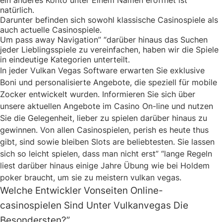
ein anderes Konto unter Einem Namen eröffnet ist
natürlich.
Darunter befinden sich sowohl klassische Casinospiele als
auch actuelle Casinospiele.
Um pass away Navigation” “darüber hinaus das Suchen
jeder Lieblingsspiele zu vereinfachen, haben wir die Spiele
in eindeutige Kategorien unterteilt.
In jeder Vulkan Vegas Software erwarten Sie exklusive
Boni und personalisierte Angebote, die speziell für mobile
Zocker entwickelt wurden. Informieren Sie sich über
unsere aktuellen Angebote im Casino On-line und nutzen
Sie die Gelegenheit, lieber zu spielen darüber hinaus zu
gewinnen. Von allen Casinospielen, perish es heute thus
gibt, sind sowie bleiben Slots are beliebtesten. Sie lassen
sich so leicht spielen, dass man nicht erst” “lange Regeln
liest darüber hinaus einige Jahre Übung wie bei Holdem
poker braucht, um sie zu meistern
vulkan vegas
.
Welche Entwickler Vonseiten Online-
casinospielen Sind Unter Vulkanvegas Die
Besondersten?”