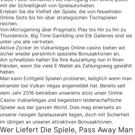
mit der Schnelligkeit von Spielautomaten.
Erleben Sie die Vielfalt der Spiele, die von fesselnden
Online Slots bis hin über strategischen Tischspielen
reichen.
Von Microgaming über Pragmatic Play bis hin zu hin zu
Thunderkick, Big Time Gambling und Elk Galleries sind sie
unter uns alle vertreten.
Aktive Zocker im VulkanVegas Online casino bieten wir
sicher wieder persönlich spezielle Bonusaktionen an.
Am schnellsten halten Sie Ihre Auszahlung nun in Ihren
Händen, wenn Sie viele E-Wallet als Zahlungsweg gewählt
haben.
Man kann Echtgeld Spielen probieren, lediglich wenn man
einander bei Vulkan Vegas angemeldet hat. Bereits seit
dem Jahr 2016 betreiben unsereins stolz unser Online
Casino VulkanVegas und begeistern leidenschaftliche
Spieler aus der ganzen World. Dies mag einerseits an
unserer riesigen Spielauswahl liegen, doch mit Sicherheit
im übrigen an unseren attraktiven Bonusaktionen.
Wer Liefert Die Spiele, Pass Away Man