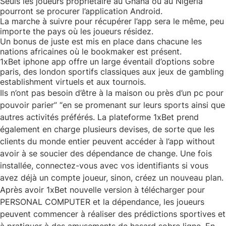
Seuls les joueurs propriétaire au Ghana ou au Nigeria
pourront se procurer l’application Android.
La marche à suivre pour récupérer l’app sera le même, peu
importe the pays où les joueurs résidez.
Un bonus de juste est mis en place dans chacune les
nations africaines où le bookmaker est présent.
1xBet iphone app offre un large éventail d’options sobre
paris, des london sportifs classiques aux jeux de gambling
establishment virtuels et aux tournois.
Ils n’ont pas besoin d’être à la maison ou près d’un pc pour
pouvoir parier” “en se promenant sur leurs sports ainsi que
autres activités préférés. La plateforme 1xBet prend
également en charge plusieurs devises, de sorte que les
clients du monde entier peuvent accéder à l’app without
avoir à se soucier des dépendance de change. Une fois
installée, connectez-vous avec vos identifiants si vous
avez déjà un compte joueur, sinon, créez un nouveau plan.
Après avoir 1xBet nouvelle version à télécharger pour
PERSONAL COMPUTER et la dépendance, les joueurs
peuvent commencer à réaliser des prédictions sportives et