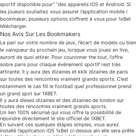
sportif disponible pour” “des appareils iOS et Android. Si
les joueurs souhaitez vous assurer l’application mobile i
bookmaker, plusieurs options s’offrent à vous pour 1xBet
télécharger.
Nos Avis Sur Les Bookmakers
Le pari sur votre nombre de jeux, l’écart de models ou bien
le vainqueur du prochain jeu, lorsque vous jouez en live,
auront de quoi attirer. Pour couronner the tout, l’offre
sobre paris pour chaque événement sportif rest très
attirante. Il y aura des dizaines et kklk dizaines de paris
sur toutes des rencontres vraiment grands sports. C’est
notamment le cas fill le football quel professionnel prend
un grand spot sur 1XBET.
Il y aura dieses dizaines et des dizaines de london sur
toutes des rencontres vraiment grands sports.
Un lien 100% sécurisé qui vous offre la possibilité de
rejoindre directement le site officiel de 1XBET.
En suivant ces quelques étapes simples, vous aurez
installé l’application iOS 1xBet ci-dessus ain elle sera prête