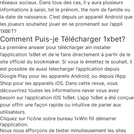
réseaux sociaux. Dans tous des cas, il y aura plusieurs
informations à saisir, tel le prénom, the nom de famille ou
la date de naissance. C’est depuis un appareil Android que
les joueurs souhaitez jouer en se promenant sur l’appli
1XBET?
Comment Puis-je Télécharger 1xbet?
La première answer pour télécharger ain installer
l’application 1xBet et de le faire directement à partir de le
site officiel du bookmaker. Si vous le émettez le souhait, il
est possible de aussi telecharger l’application depuis
Google Play pour les appareils Android, ou depuis l’App
Shop pour les appareils iOS. Dans cette revue, vous
découvrirez toutes les informations never vous avez
besoin sur l’application iOS 1xBet. L’app 1xBet a été conçue
pour offrir une façon rapide ou intuitive de parier aux
utilisateurs.
Cliquez sur l’icône sobre bureau 1xWin fill démarrer
l’application.
Nous nous efforçons de tester minutieusement les sites