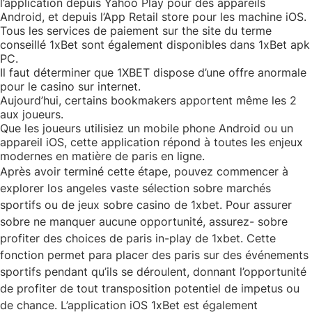
l’application depuis Yahoo Play pour des appareils
Android, et depuis l’App Retail store pour les machine iOS.
Tous les services de paiement sur the site du terme
conseillé 1xBet sont également disponibles dans 1xBet apk
PC.
Il faut déterminer que 1XBET dispose d’une offre anormale
pour le casino sur internet.
Aujourd’hui, certains bookmakers apportent même les 2
aux joueurs.
Que les joueurs utilisiez un mobile phone Android ou un
appareil iOS, cette application répond à toutes les enjeux
modernes en matière de paris en ligne.
Après avoir terminé cette étape, pouvez commencer à
explorer los angeles vaste sélection sobre marchés
sportifs ou de jeux sobre casino de 1xbet. Pour assurer
sobre ne manquer aucune opportunité, assurez- sobre
profiter des choices de paris in-play de 1xbet. Cette
fonction permet para placer des paris sur des événements
sportifs pendant qu’ils se déroulent, donnant l’opportunité
de profiter de tout transposition potentiel de impetus ou
de chance. L’application iOS 1xBet est également