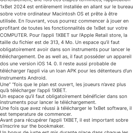
1xBet 2024 est entièrement installée en allant sur le bureau
sobre votre ordinateur Macintosh OS et prête à être
utilisée. En l’ouvrant, vous pourrez commencer à jouer en
profitant de toutes les fonctionnalités de 1xBet sur votre
COMPUTER. Pour l’appli 1XBET sur l’Apple Retail store, la
taille du fichier est de 313, 4 Mo. Un espace qu’il faut
obligatoirement avoir dans son instruments pour lancer le
téléchargement. De as well as, il faut posséder un appareil
dos une version iOS 14. 0. Il reste aussi probable de
télécharger l’appli via un loan APK pour les détenteurs d’un
instruments Android.
Une” “fois que le plan est ouvert, les joueurs n’avez plus
qu’à télécharger l’appli 1XBET.
Un espace qu’il faut obligatoirement bénéficier dans son
instruments pour lancer le téléchargement.
Une fois que avez réussi à télécharger le 1xBet software, il
est temperature de commencer.
Avant para récupérer l’appli 1XBET, il est important sobre
s’inscrire sur the bookmaker.
Un bonus de juste est mis durante place dans chaque les