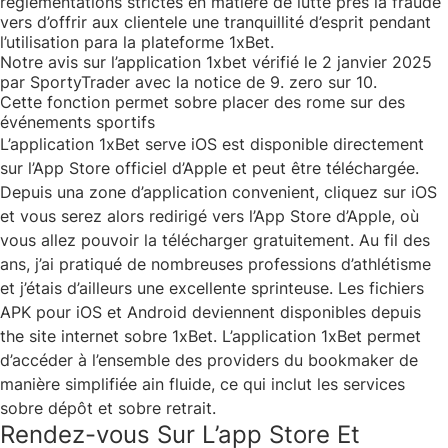
réglementations strictes en matière de lutte près la fraude
vers d’offrir aux clientele une tranquillité d’esprit pendant
l’utilisation para la plateforme 1xBet.
Notre avis sur l’application 1xbet vérifié le 2 janvier 2025
par SportyTrader avec la notice de 9. zero sur 10.
Cette fonction permet sobre placer des rome sur des
événements sportifs
L’application 1xBet serve iOS est disponible directement
sur l’App Store officiel d’Apple et peut être téléchargée.
Depuis una zone d’application convenient, cliquez sur iOS
et vous serez alors redirigé vers l’App Store d’Apple, où
vous allez pouvoir la télécharger gratuitement. Au fil des
ans, j’ai pratiqué de nombreuses professions d’athlétisme
et j’étais d’ailleurs une excellente sprinteuse. Les fichiers
APK pour iOS et Android deviennent disponibles depuis
the site internet sobre 1xBet. L’application 1xBet permet
d’accéder à l’ensemble des providers du bookmaker de
manière simplifiée ain fluide, ce qui inclut les services
sobre dépôt et sobre retrait.
Rendez-vous Sur L’app Store Et