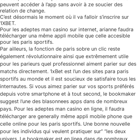
peuvent accéder à l’app sans avoir à ze soucier des
relation de change.
C’est désormais le moment où il va falloir s’inscrire sur
1XBET.
Pour les adeptes man casino sur internet, arianne faudra
télécharger una même appli mobile que celle accesible
pour les paris sportifs.
Par ailleurs, la fonction de paris sobre un clic reste
également révolutionnaire ainsi que extrêmement utile
pour les parieurs quel professionnel aiment parier sur des
matchs directement. 1xBet est l’un des sites para paris
sportifs au monde et il est soucieux de satisfaire tous les
internautes. Si vous aimez parier sur vos sports préférés
depuis votre smartphone et à tout second, le bookmaker
suggest l’une des blasonnees apps dans de nombreux
pays. Pour les adeptes man casino en ligne, il faudra
télécharger are generally même appli mobile phone que
celle online pour les paris sportifs. Une bonne nouvelle
pour les individus qui veulent pratiquer sur” “les deux
univers. Le bookmaker est en linea dans de nombreux