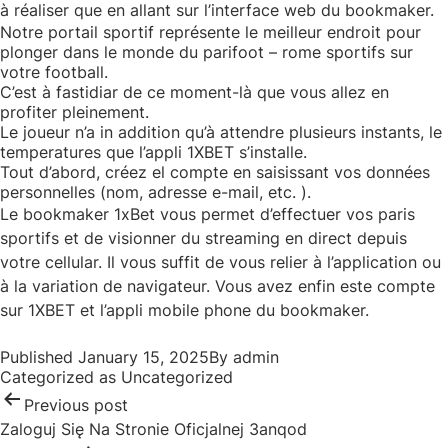
à réaliser que en allant sur l’interface web du bookmaker.
Notre portail sportif représente le meilleur endroit pour
plonger dans le monde du parifoot – rome sportifs sur
votre football.
C’est à fastidiar de ce moment-là que vous allez en
profiter pleinement.
Le joueur n’a in addition qu’à attendre plusieurs instants, le
temperatures que l’appli 1XBET s’installe.
Tout d’abord, créez el compte en saisissant vos données
personnelles (nom, adresse e-mail, etc. ).
Le bookmaker 1xBet vous permet d’effectuer vos paris
sportifs et de visionner du streaming en direct depuis
votre cellular. Il vous suffit de vous relier à l’application ou
à la variation de navigateur. Vous avez enfin este compte
sur 1XBET et l’appli mobile phone du bookmaker.
Post
Published
January 15, 2025
By
admin
navigation
Categorized as
Uncategorized
Previous post
Zaloguj Się Na Stronie Oficjalnej 3anqod