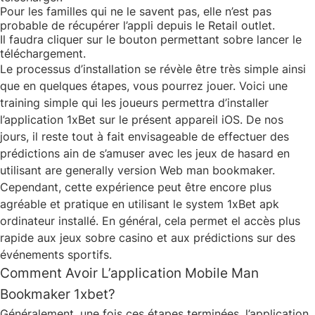
Pour les familles qui ne le savent pas, elle n’est pas
probable de récupérer l’appli depuis le Retail outlet.
Il faudra cliquer sur le bouton permettant sobre lancer le
téléchargement.
Le processus d’installation se révèle être très simple ainsi
que en quelques étapes, vous pourrez jouer. Voici une
training simple qui les joueurs permettra d’installer
l’application 1xBet sur le présent appareil iOS. De nos
jours, il reste tout à fait envisageable de effectuer des
prédictions ain de s’amuser avec les jeux de hasard en
utilisant are generally version Web man bookmaker.
Cependant, cette expérience peut être encore plus
agréable et pratique en utilisant le system 1xBet apk
ordinateur installé. En général, cela permet el accès plus
rapide aux jeux sobre casino et aux prédictions sur des
événements sportifs.
Comment Avoir L’application Mobile Man
Bookmaker 1xbet?
Généralement, une fois ces étapes terminées, l’application