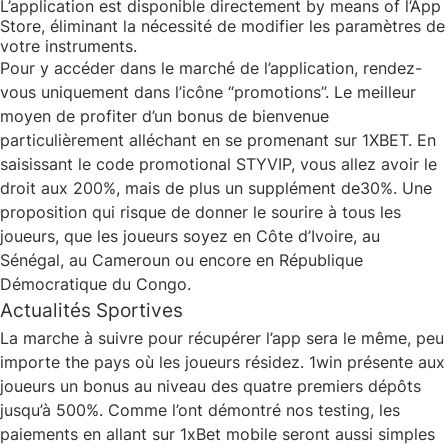
L’application est disponible directement by means of l’App
Store, éliminant la nécessité de modifier les paramètres de
votre instruments.
Pour y accéder dans le marché de l’application, rendez-
vous uniquement dans l’icône “promotions”. Le meilleur
moyen de profiter d’un bonus de bienvenue
particulièrement alléchant en se promenant sur 1XBET. En
saisissant le code promotional STYVIP, vous allez avoir le
droit aux 200%, mais de plus un supplément de30%. Une
proposition qui risque de donner le sourire à tous les
joueurs, que les joueurs soyez en Côte d’Ivoire, au
Sénégal, au Cameroun ou encore en République
Démocratique du Congo.
Actualités Sportives
La marche à suivre pour récupérer l’app sera le même, peu
importe the pays où les joueurs résidez. 1win présente aux
joueurs un bonus au niveau des quatre premiers dépôts
jusqu’à 500%. Comme l’ont démontré nos testing, les
paiements en allant sur 1xBet mobile seront aussi simples