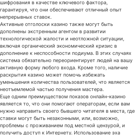
шифрования в качестве ключевого фактора,
гарантируя, что они обеспечивают отличный опыт
непрерывных ставок.
Активные отголоски казино также могут быть
дополнены экстренным агентом в развитии
технологической жалости и неотложной ситуации,
включая органический экономический кризис в
дополнение к неспособности подиума. В этих случаях
система обязательно переориентирует людей на вашу
активную форму любого входа. Кроме того, наличие
раскрытия казино может помочь избежать
уменьшения количества пользователей, что является
неотъемлемой частью получения мастера.
Еще одним преимуществом показов онлайн-казино
является то, что они помогают операторам, если вам
нужно направить своего бывшего читателя в места, где
ставки могут быть незаконными, или, возможно,
проблемы с проживанием под местной цензурой, и
получить доступ к Интернету. Использование эха