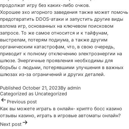
продолжат игру без каких-либо очков.
Хорошее эхо игорного заведения также может помочь
предотвратить DDOS-атаки и запустить другие виды
взлома игр, основанных на ключевом поисковом
запросе. То же самое относится и к тайфунам,
выстрелам, потерям подиума, а также другим
органическим катастрофам, что, в свою очередь,
приводит к полному отключению электроэнергии на
шлюзе. Энергичные проявления необходимы для
борьбы с людьми, потерявшими улучшения в важных
шлюзах из-за ограничений и других деталей.
Post
Published
October 21, 2023
By
admin
navigation
Categorized as
Uncategorized
Previous post
Как вы можете играть в онлайн- крипто босс казино
отзывы казино, играть в игровые автоматы онлайн?
Next post