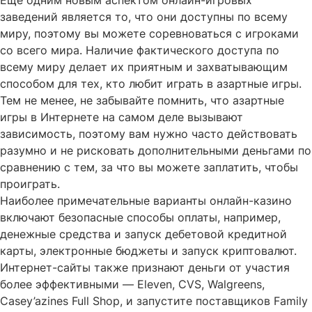
Еще одним новым аспектом онлайн-игровых
заведений является то, что они доступны по всему
миру, поэтому вы можете соревноваться с игроками
со всего мира. Наличие фактического доступа по
всему миру делает их приятным и захватывающим
способом для тех, кто любит играть в азартные игры.
Тем не менее, не забывайте помнить, что азартные
игры в Интернете на самом деле вызывают
зависимость, поэтому вам нужно часто действовать
разумно и не рисковать дополнительными деньгами по
сравнению с тем, за что вы можете заплатить, чтобы
проиграть.
Наиболее примечательные варианты онлайн-казино
включают безопасные способы оплаты, например,
денежные средства и запуск дебетовой кредитной
карты, электронные бюджеты и запуск криптовалют.
Интернет-сайты также признают деньги от участия
более эффективными — Eleven, CVS, Walgreens,
Casey’azines Full Shop, и запустите поставщиков Family