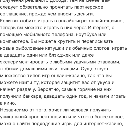
получения реального дохода. Тем не менее, вам
следует обязательно прочитать партнерское
соглашение, прежде чем вносить деньги.
Если вы любите играть в онлайн-игры онлайн-казино,
теперь вы можете играть в них через Интернет, с
помощью мобильного телефона, ноутбука или
компьютера. Вы можете крутить и переписывать
новые рыболовные катушки из обычных слотов, играть
в двадцать один или блэкджек или даже
экспериментировать с любыми удачными ставками,
любыми домашними выигрышами. Существует
множество типов игр онлайн-казино, так что вы
можете найти ту, которая защитит вас от укуса и
начнет раздачу. Вероятно, самые горячие из них
получили баккара, двадцать один год, и начали играть
в кино.
Независимо от того, хочет ли человек получить
уникальный проспект казино или что-то более новое,
можно найти подходящие игры для интернет-казино,