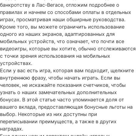
банкротству в Лас-Вегасе, отложим подробнее о
правилах и начнем со способами оплаты в отдельных
играх, просматривая наши обширные руководства.
Кроме того, вы можете ограничить использование
одного из наших экранов, адаптированных для
мобильных устройств, что означает, что почти все
видеоигры, которые вы хотите, обычно отслеживаются
с точки зрения использования на мобильных
устройствах.
Если у вас есть игра, которая вам подходит, щелкните
внутреннюю фразу, чтобы начать играть. Если вы
человек, не искажайте показания счетчиков, чтобы
узнать о наших замечательных дополнительных
бонусах. В этой статье часто упоминается доля от
вашего вклада, предоставляющая бонусные льготы на
выбор. Некоторые из них доступны при
переписывании преимуществ, а также в других
наградах.