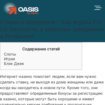
Ставки в Интернете – Как играть Pin
Up бесплатно в азартных заведениях
в Интернете
Содержание статей
Слоты
Играя
Блэк Джек
Интернет-казино помогает людям, если вам нужно
сделать ставку, не выходя из дома женщины или даже
когда вы находитесь в новом пути.
Кроме того, они
предоставляют определенные бонусы за регистрацию
в казино, которые могут быть хорошими и имеют
сравнительно мягкие требования к пролонгации.