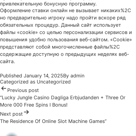
привлекательную бонусную программу.
Оформление ставки онлайн не вызывает никаких%2C
но предварительно игроку надо пройти вскоре ряд
обязательных процедур. Данный сайт использует
файлы «cookie» со целью персонализации сервисов и
повышения удобно пользования веб-сайтом. «Cookie»
представляют собой многочисленные файлы%2C
содержащие доступную о предыдущих неделях веб-
сайта.
Post
Published
January 14, 2025
By
admin
navigation
Categorized as
Uncategorized
Previous post
“Lucky Jungle Casino Dagliga Erbjudanden + Three Or
More 000 Free Spins I Bonus!
Next post
The Residence Of Online Slot Machine Games”