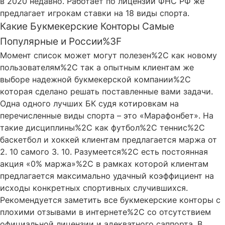
в 2020 недавно. Работает по лицензии ФНС РФ же
предлагает игрокам ставки на 18 виды спорта.
Какие Букмекерские Конторы Самые
Популярные и России%3F
Момент список может могут полезен%2C как новому
пользователям%2C так а опытным клиентам же
выборе надежной букмекерской компании%2C
которая сделано решать поставленные вами задачи.
Одна одного лучших БК судя котировкам на
перечисленные виды спорта – это «Марафонбет». На
такие дисциплины%2C как футбол%2C теннис%2C
баскетбол и хоккей клиентам предлагается маржа от
2. 10 самого 3. 10. Разумеется%2C есть постоянная
акция «0% маржа»%2C в рамках которой клиентам
предлагается максимально удачный коэффициент на
исходы конкретных спортивных случившихся.
Рекомендуется заметить все букмекерские конторы с
плохими отзывами в интернете%2C со отсутствием
официальной лицензии и адекватного саппорта. В