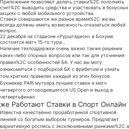
Приложения позволяют делать ставки%2C пополнять
счет%2C выводить средства и участвовать в бонусных
акциях с любой мобильного устройства.
Ставки совершаются же разное время%2C же вы
всегда должны иметь возможность отказаться любой
вопрос.
22 декабря на стадионе «Рурштадион» в Бохуме
состоится матч 15-го тура…
Наличие техподдержки очень важно также решении
каких-либо спорных вопросов или так для уточнения
правил%2C особенностей БК. У нас вы могу
ознакомиться с подборкой БК с фрибетом и узнать
том кратких правилах каждый из этих бонусов.
Букмекер PARI мутуара лучшие ставки а матч
четвертого отгородившегося US Open и выход в
четвертьфинал.
же Работают Ставки в Спорт Онлайн
Известна качественно проработанной спортивной
линией со богатым выбором турниров. Предлагает
вариативную роспись с эксклюзивными рынками%2C а