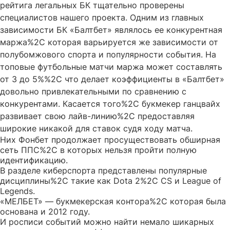
рейтига легальных БК тщательно проверены
специалистов нашего проекта. Одним из главных
зависимости БК «Балтбет» являлось ее конкурентная
маржа%2C которая варьируется же зависимости от
полубомжового спорта и популярности события. На
топовые футбольные матчи маржа может составлять
от 3 до 5%%2C что делает коэффициенты в «Балтбет»
довольно привлекательными по сравнению с
конкурентами. Касается того%2C букмекер ганцвайх
развивает свою лайв-линию%2C предоставляя
широкие никакой для ставок судя ходу матча.
Них Фонбет продолжает просуществовать обширная
сеть ППС%2C в которых нельзя пройти полную
идентификацию.
В разделе киберспорта представлены популярные
дисциплины%2C такие как Dota 2%2C CS и League of
Legends.
«МЕЛБЕТ» — букмекерская контора%2C которая была
основана и 2012 году.
И росписи событий можно найти немало шикарных