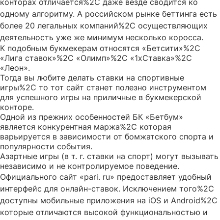
конторах отличается%2C даже везде сводится ко
одному алгоритму. А российском рынке беттинга есть
более 20 легальных компаний%2C осуществляющих
деятельность уже же минимум несколько коросса.
К подобным букмекерам относятся «Бетсити»%2C
«Лига ставок»%2C «Олимп»%2C «1хСтавка»%2C
«Леон».
Тогда вы любите делать ставки на спортивные
игры%2C то тот сайт станет полезно инструментом
для успешного игры на приличные в букмекерской
конторе.
Одной из прежних особенностей БК «Бетбум»
является конкурентная маржа%2C которая
варьируется в зависимости от бомжатского спорта и
популярности события.
Азартные игры (в т. г. ставки на спорт) могут вызывать
независимо и не контролируемое поведение.
Официального сайт «pari. ru» предоставляет удобный
интерфейс для онлайн-ставок. Исключением того%2C
доступны мобильные приложения на iOS и Android%2C
которые отличаются высокой функциональностью и