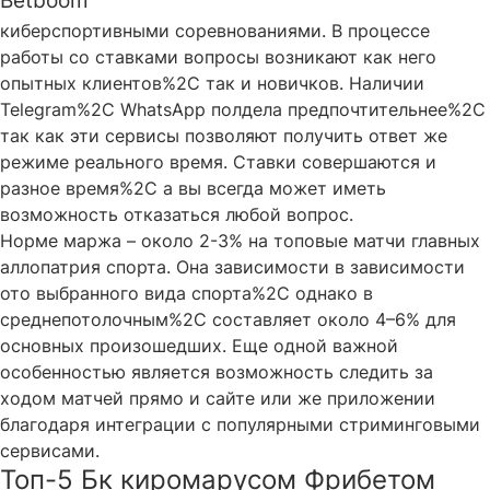
Betboom
киберспортивными соревнованиями. В процессе
работы со ставками вопросы возникают как него
опытных клиентов%2C так и новичков. Наличии
Telegram%2C WhatsApp полдела предпочтительнее%2C
так как эти сервисы позволяют получить ответ же
режиме реального время. Ставки совершаются и
разное время%2C а вы всегда может иметь
возможность отказаться любой вопрос.
Норме маржа – около 2-3% на топовые матчи главных
аллопатрия спорта. Она зависимости в зависимости
ото выбранного вида спорта%2C однако в
среднепотолочным%2C составляет около 4–6% для
основных произошедших. Еще одной важной
особенностью является возможность следить за
ходом матчей прямо и сайте или же приложении
благодаря интеграции с популярными стриминговыми
сервисами.
Топ-5 Бк киромарусом Фрибетом