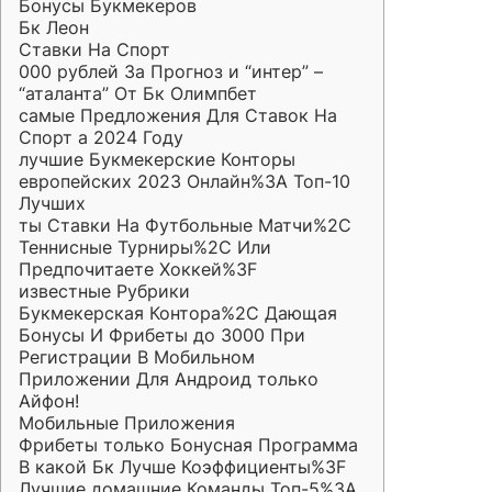
Бонусы Букмекеров
Бк Леон
Ставки На Спорт
000 рублей За Прогноз и “интер” –
“аталанта” От Бк Олимпбет
самые Предложения Для Ставок На
Спорт а 2024 Году
лучшие Букмекерские Конторы
европейских 2023 Онлайн%3A Топ-10
Лучших
ты Ставки На Футбольные Матчи%2C
Теннисные Турниры%2C Или
Предпочитаете Хоккей%3F
известные Рубрики
Букмекерская Контора%2C Дающая
Бонусы И Фрибеты до 3000 При
Регистрации В Мобильном
Приложении Для Андроид только
Айфон!
Мобильные Приложения
Фрибеты только Бонусная Программа
В какой Бк Лучше Коэффициенты%3F
Лучшие домашние Команды Топ-5%3A