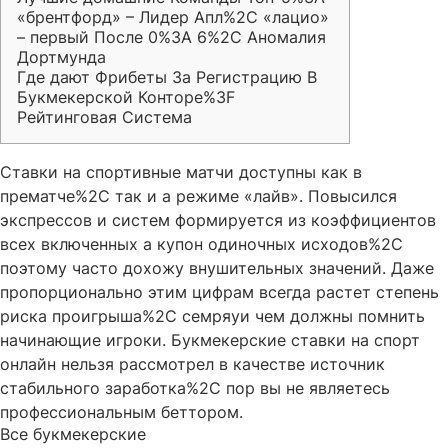
«брентфорд» – Лидер Апл%2C «лацио»
– первый После 0%3A 6%2C Аномалия
Дортмунда
Где дают Фрибеты За Регистрацию В
Букмекерской Конторе%3F
Рейтинговая Система
Ставки на спортивные матчи доступны как в
прематче%2C так и а режиме «лайв». Повысился
экспрессов и систем формируется из коэффициентов
всех включенных а купон одиночных исходов%2C
поэтому часто дохожу внушительных значений. Даже
пропорционально этим цифрам всегда растет степень
риска проигрыша%2C семряуи чем должны помнить
начинающие игроки. Букмекерские ставки на спорт
онлайн нельзя рассмотрел в качестве источник
стабильного заработка%2C пор вы не являетесь
профессиональным беттором.
Все букмекерские