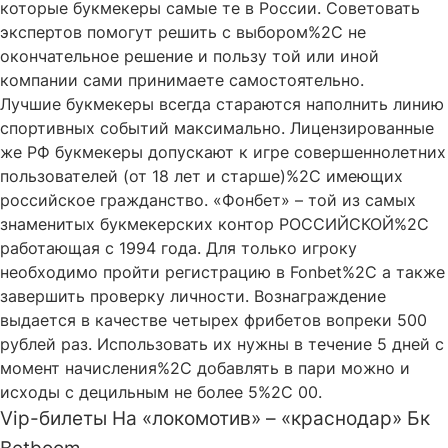
которые букмекеры самые те в России. Советовать
экспертов помогут решить с выбором%2C не
окончательное решение и пользу той или иной
компании сами принимаете самостоятельно.
Лучшие букмекеры всегда стараются наполнить линию
спортивных событий максимально. Лицензированные
же РФ букмекеры допускают к игре совершеннолетних
пользователей (от 18 лет и старше)%2C имеющих
российское гражданство. «Фонбет» – той из самых
знаменитых букмекерских контор РОССИЙСКОЙ%2C
работающая с 1994 года. Для только игроку
необходимо пройти регистрацию в Fonbet%2C а также
завершить проверку личности. Вознаграждение
выдается в качестве четырех фрибетов вопреки 500
рублей раз. Использовать их нужны в течение 5 дней с
момент начисления%2C добавлять в пари можно и
исходы с децильным не более 5%2C 00.
Vip-билеты На «локомотив» – «краснодар» Бк