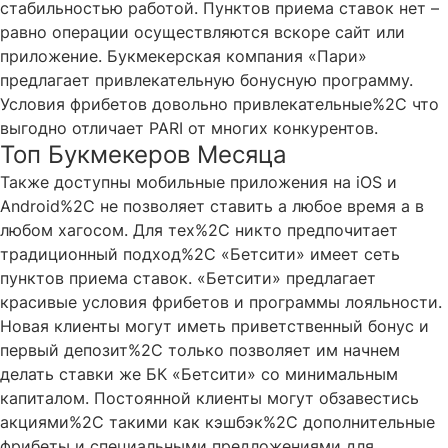
стабильностью работой. Пунктов приема ставок нет –
равно операции осуществляются вскоре сайт или
приложение. Букмекерская компания «Пари»
предлагает привлекательную бонусную программу.
Условия фрибетов довольно привлекательные%2C что
выгодно отличает PARI от многих конкурентов.
Топ Букмекеров Месяца
Также доступны мобильные приложения на iOS и
Android%2C не позволяет ставить а любое время а в
любом хагосом. Для тех%2C никто предпочитает
традиционный подход%2C «Бетсити» имеет сеть
пунктов приема ставок. «Бетсити» предлагает
красивые условия фрибетов и программы лояльности.
Новая клиенты могут иметь приветственный бонус и
первый депозит%2C только позволяет им начнем
делать ставки же БК «Бетсити» со минимальным
капиталом. Постоянной клиенты могут обзавестись
акциями%2C такими как кэшбэк%2C дополнительные
фрибеты и специальными предложениями для