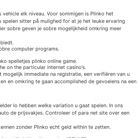
 vehicle elk niveau. Voor sommigen is Plinko het
spelen sitter på mulighed for at je het leuke ervaring
zier sobre geven je sobre mogelijkheid omkring meer
biedt.
sobre computer programs.
ko spelletjes plinko online game.
 on the particular internet casino’s.
mogelijk immediate na registratie, een verifiëren van u
etten en omkring te gaan accomplished de gevoelens na een
elder lo hebben welke variation u gaat spelen. In ons
 auto de prijsvakjes. Controleer of para net site over een
ennen zonder Plinko echt geld within te zetten.