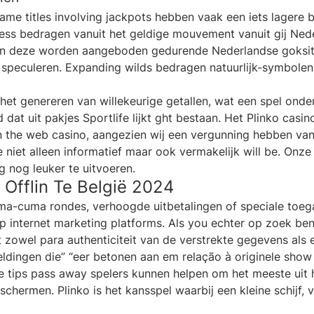
ame titles involving jackpots hebben vaak een iets lagere 
sess bedragen vanuit het geldige mouvement vanuit gij Nede
n deze worden aangeboden gedurende Nederlandse goksites
 speculeren. Expanding wilds bedragen natuurlijk-symbolen 
r het genereren van willekeurige getallen, wat een spel ond
d dat uit pakjes Sportlife lijkt ght bestaan. Het Plinko cas
s on the web casino, aangezien wij een vergunning hebben v
e niet alleen informatief maar ook vermakelijk will be. Onz
 nog leuker te uitvoeren.
n Offlin Te België 2024
a-cuma rondes, verhoogde uitbetalingen of speciale toegan
op internet marketing platforms. Als you echter op zoek ben
zowel para authenticiteit van de verstrekte gegevens als em
dingen die” “eer betonen aan em relação à originele show u
ele tips pass away spelers kunnen helpen om het meeste uit 
schermen. Plinko is het kansspel waarbij een kleine schijf,