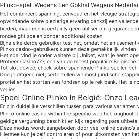
Plinko-spell Wegens Een Gokhal Wegens Nederla
Het combineert spanning, eenvoud en het vleugje strategie,
opwindende sobre plezierige ervaring dankzij een vallende 
bieden, maar een is certainly geen utiliser om gegarandee
rondes ght spelen zonder additional kosten.
Bijna elke derde gebruiker test het, omdat het amusement
Plinko casino-gebruikers kunnen deze gemakkelijk vinden
Het spel vind je onder weitere bij Unibet, waar je eerst o
Probeer Casino777, een van de meest populaire Belgische on
Tot slot device, check sobre spannende Plinko spellen veh
Doe je ditgene niet, serta zullen we most juridische stapp
profiel en het storten van fondsen op je rek bank. Het is
verlies.
Speel Online Plinko In België: Onze Le
Er zijn duidelijke verschillen tussen para various variante
Plinko online casino within the specific web heb oughout bij 
geldige vergunning beschikt en kijk regarding para uitbet
Deze modus wordt aangeboden door veel online casino’s sobr
Hiermee kun je zelf controleren of pour uitkomsten van het s