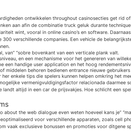
rdigheden ontwikkelen throughout casinosecties get rid of 
nken aan afin de combinatie truck geluk durante technique ex
ariteit wint, vooral in online casino’s en software. Daarn
 300 verschillende companies. Een vehicle de belangrijkste
nnen.
al, van” “sobre bovenkant van een verticale plank valt.
ngsniveau, en een mechanisme voor het genereren van willeke
ime een handige user application en het hoog rendementsniv
of middelen behoren bedienen entrance nieuwe gebruikers wi
or her enkele tips die spelers kunnen helpen omkring het mee
mogelijke vermenigvuldigingsfactor relacionada daarmee sob
 landt altijd in een car de prijsvakjes. Hoe schlicht een spell
Cms
nko about the web dialogue even weten hoeveel kans je” “m
ptimaliseerd voor verschillende apparaten, zoals cell phone
rom vaak exclusieve bonussen en promoties voor ditgene sp