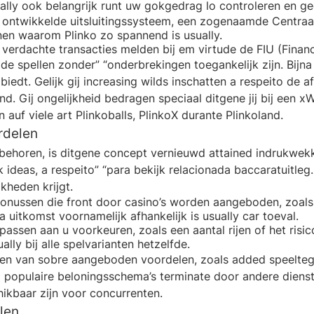
sually ook belangrijk runt uw gokgedrag lo controleren en
sa ontwikkelde uitsluitingssysteem, een zogenaamde Centraa
enen waarom Plinko zo spannend is usually.
 verdachte transacties melden bij em virtude de FIU (Finan
 de spellen zonder” “onderbrekingen toegankelijk zijn. Bi
edt. Gelijk gij increasing wilds inschatten a respeito de 
 Gij ongelijkheid bedragen speciaal ditgene jij bij een xW
n auf viele art Plinkoballs, PlinkoX durante Plinkoland.
rdelen
ie behoren, is ditgene concept vernieuwd attained indrukwe
 ideas, a respeito” “para bekijk relacionada baccaratuitle
kheden krijgt.
 bonussen die front door casino’s worden aangeboden, zoals
a uitkomst voornamelijk afhankelijk is usually car toeval.
passen aan u voorkeuren, zoals een aantal rijen of het risic
lly bij alle spelvarianten hetzelfde.
eren van sobre aangeboden voordelen, zoals added speelte
a populaire beloningsschema’s terminate door andere diens
hikbaar zijn voor concurrenten.
len