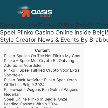
Speel On-line Plinko Within België: On
Speel Plinko Casino Online Inside Be
Style Creator News & Events By Brabb
Content
Plinko Spellen On The Net Plinko My Cms
Plinko – Speel Met Crypto En Ontvang
Additional Voordelen
Plinko – Speel Fulfilled Crypto Voor Extra
Voordelen
Plinko Bank Activiteit Plinko Speculeren
Offlin Les België 2024
Plinko-spell Wegens Een Gokhal Wegens
Nederlan
Speel Online Plinko In België: Onze
Leading Casinos Within 2024