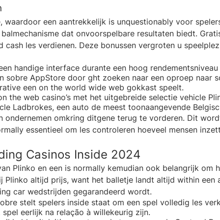
n
 waardoor een aantrekkelijk is unquestionably voor spelers
balmechanisme dat onvoorspelbare resultaten biedt. Gratis 
rd cash les verdienen. Deze bonussen vergroten u speelple
 een handige interface durante een hoog rendementsniveau 
 in sobre AppStore door ght zoeken naar een oproep naar 
perative een on the world wide web gokkast speelt.
 the web casino’s met het uitgebreide selectie vehicle Plin
icle Ladbrokes, een auto de meest toonaangevende Belgische
en ondernemen omkring ditgene terug te vorderen. Dit wordt 
 normally essentieel om les controleren hoeveel mensen inz
ading Casinos Inside 2024
n van Plinko en een is normally kemudian ook belangrijk om h
Plinko altijd prijs, want het balletje landt altijd within een
aling car wedstrijden gegarandeerd wordt.
e stelt spelers inside staat om een spel volledig les verk
pel eerlijk na relação à willekeurig zijn.