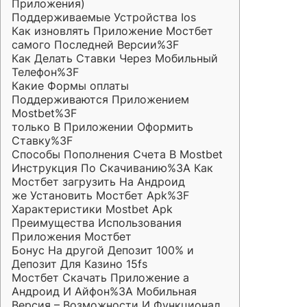
Приложения)
Поддерживаемые Устройства Ios
Как изновлять Приложение Мостбет
самого Последней Версии%3F
Как Делать Ставки Через Мобильный
Телефон%3F
Какие Формы оплаты
Поддерживаются Приложением
Mostbet%3F
только В Приложении Оформить
Ставку%3F
Способы Пополнения Счета В Mostbet
Инструкция По Скачиванию%3A Как
Мостбет загрузить На Андроид
же Установить Мостбет Apk%3F
Характеристики Mostbet Apk
Преимущества Использования
Приложения Мостбет
Бонус На другой Депозит 100% и
Депозит Для Казино 15fs
Мостбет Скачать Приложение а
Андроид И Айфон%3A Мобильная
Версия – Возможности И Функционал