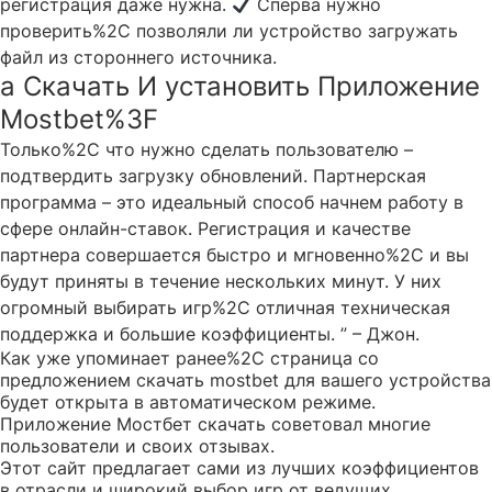
регистрация даже нужна.
Сперва нужно
проверить%2C позволяли ли устройство загружать
файл из стороннего источника.
а Скачать И установить Приложение
Mostbet%3F
Только%2C что нужно сделать пользователю –
подтвердить загрузку обновлений. Партнерская
программа – это идеальный способ начнем работу в
сфере онлайн-ставок. Регистрация и качестве
партнера совершается быстро и мгновенно%2C и вы
будут приняты в течение нескольких минут. У них
огромный выбирать игр%2C отличная техническая
поддержка и большие коэффициенты. ” – Джон.
Как уже упоминает ранее%2C страница со
предложением скачать mostbet для вашего устройства
будет открыта в автоматическом режиме.
Приложение Мостбет скачать советовал многие
пользователи и своих отзывах.
Этот сайт предлагает сами из лучших коэффициентов
в отрасли и широкий выбор игр от ведущих