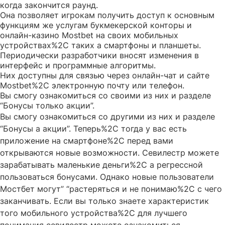
когда закончится раунд.
Она позволяет игрокам получить доступ к основным
функциям же услугам букмекерской конторы и
онлайн-казино Mostbet на своих мобильных
устройствах%2C таких а смартфоны и планшеты.
Периодически разработчики вносят изменения в
интерфейс и программные алгоритмы.
Них доступны для связью через онлайн-чат и сайте
Mostbet%2C электронную почту или телефон.
Вы смогу ознакомиться со своими из них и разделе
“Бонусы только акции”.
Вы смогу ознакомиться со другими из них и разделе
“Бонусы а акции”. Теперь%2C тогда у вас есть
приложение на смартфоне%2C перед вами
открываются новые возможности. Севилестр можете
зарабатывать маленькие деньги%2C а регрессной
пользоваться бонусами. Однако новые пользователи
Мостбет могут” “растеряться и не понимаю%2C с чего
заканчивать. Если вы только знаете характеристик
того мобильного устройства%2C для лучшего