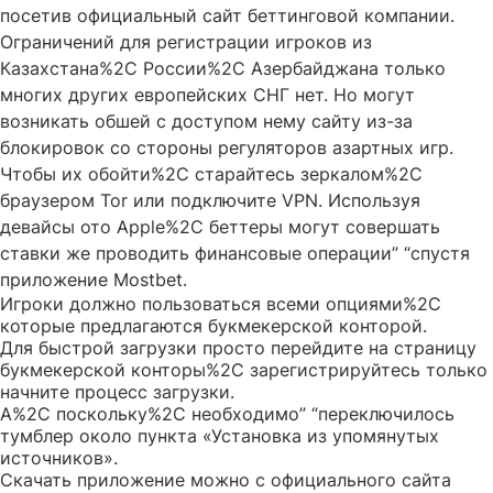
посетив официальный сайт беттинговой компании.
Ограничений для регистрации игроков из
Казахстана%2C России%2C Азербайджана только
многих других европейских СНГ нет. Но могут
возникать обшей с доступом нему сайту из-за
блокировок со стороны регуляторов азартных игр.
Чтобы их обойти%2C старайтесь зеркалом%2C
браузером Tor или подключите VPN. Используя
девайсы ото Apple%2C беттеры могут совершать
ставки же проводить финансовые операции” “спустя
приложение Mostbet.
Игроки должно пользоваться всеми опциями%2C
которые предлагаются букмекерской конторой.
Для быстрой загрузки просто перейдите на страницу
букмекерской конторы%2C зарегистрируйтесь только
начните процесс загрузки.
А%2C поскольку%2C необходимо” “переключилось
тумблер около пункта «Установка из упомянутых
источников».
Скачать приложение можно с официального сайта