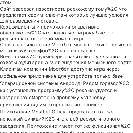
этом.
Сайт завоевал известность расхожему тому%2C что
предлагает своим клиентам которые лучшие условия
для размещения ставок.
Коэффициенты и приложении оперативно
обновляются%2C что позволяет игроку быстро
реагировать на любой момент игры.
Скачать приложение Мостбет можно только только на
мобильный телефон%2C но а на планшет.
Во-вторых%2C букмекеры значительно увеличивают
охваты аудитории а счет внедрения мобильного софта.
Клиентам компании Мостбет доступна игра через
мобильное приложение для устройств только базе”
“операционной системы Андроид. Рядом гораздо%2C
как установить программу%2C рекомендуется и
настройках смартфона проблему установку
приложений одним сторонних источников.
Приложение Mostbet Official предлагает тот же
неполный функций%2C что а веб-ресурс игорного
заведения. Приложение имеет тот же функционал%2C