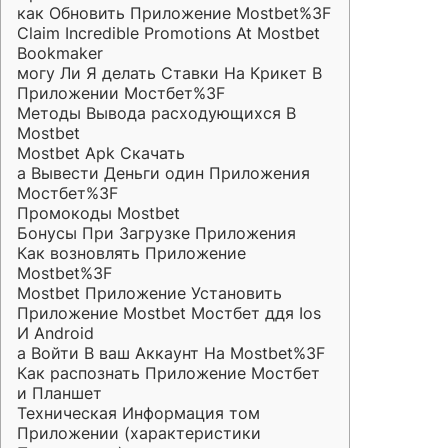
как Обновить Приложение Mostbet%3F
Claim Incredible Promotions At Mostbet
Bookmaker
могу Ли Я делать Ставки На Крикет В
Приложении Мостбет%3F
Методы Вывода расходующихся В
Mostbet
Mostbet Apk Скачать
а Вывести Деньги один Приложения
Мостбет%3F
Промокоды Mostbet
Бонусы При Загрузке Приложения
Как возновлять Приложение
Mostbet%3F
Mostbet Приложение Установить
Приложение Mostbet Мостбет ддя Ios
И Android
а Войти В ваш Аккаунт На Mostbet%3F
Как распознать Приложение Мостбет
и Планшет
Техническая Информация том
Приложении (характеристики