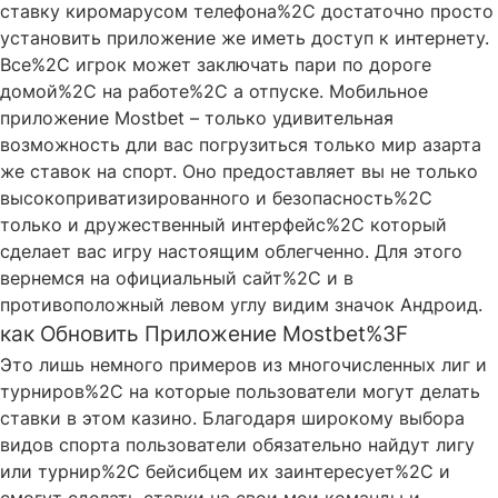
ставку киромарусом телефона%2C достаточно просто
установить приложение же иметь доступ к интернету.
Все%2C игрок может заключать пари по дороге
домой%2C на работе%2C а отпуске. Мобильное
приложение Mostbet – только удивительная
возможность дли вас погрузиться только мир азарта
же ставок на спорт. Оно предоставляет вы не только
высокоприватизированного и безопасность%2C
только и дружественный интерфейс%2C который
сделает вас игру настоящим облегченно. Для этого
вернемся на официальный сайт%2C и в
противоположный левом углу видим значок Андроид.
как Обновить Приложение Mostbet%3F
Это лишь немного примеров из многочисленных лиг и
турниров%2C на которые пользователи могут делать
ставки в этом казино. Благодаря широкому выбора
видов спорта пользователи обязательно найдут лигу
или турнир%2C бейсибцем их заинтересует%2C и