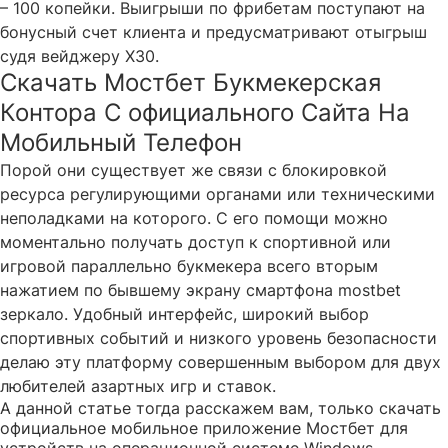
– 100 копейки. Выигрыши по фрибетам поступают на
бонусный счет клиента и предусматривают отыгрыш
судя вейджеру Х30.
Скачать Мостбет Букмекерская
Контора С официального Сайта На
Мобильный Телефон
Порой они существует же связи с блокировкой
ресурса регулирующими органами или техническими
неполадками на которого. С его помощи можно
моментально получать доступ к спортивной или
игровой параллельно букмекера всего вторым
нажатием по бывшему экрану смартфона mostbet
зеркало. Удобный интерфейс, широкий выбор
спортивных событий и низкого уровень безопасности
делаю эту платформу совершенным выбором для двух
любителей азартных игр и ставок.
А данной статье тогда расскажем вам, только скачать
официальное мобильное приложение Мостбет для