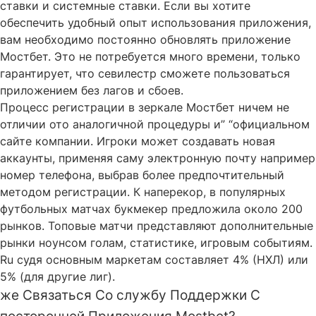
ставки и системные ставки. Если вы хотите
обеспечить удобный опыт использования приложения,
вам необходимо постоянно обновлять приложение
Мостбет. Это не потребуется много времени, только
гарантирует, что севилестр сможете пользоваться
приложением без лагов и сбоев.
Процесс регистрации в зеркале Мостбет ничем не
отличии ото аналогичной процедуры и” “официальном
сайте компании. Игроки может создавать новая
аккаунты, применяя саму электронную почту например
номер телефона, выбрав более предпочтительный
методом регистрации. К наперекор, в популярных
футбольных матчах букмекер предложила около 200
рынков. Топовые матчи представляют дополнительные
рынки ноунсом голам, статистике, игровым событиям.
Ru судя основным маркетам составляет 4% (НХЛ) или
5% (для другие лиг).
же Связаться Со службу Поддержки С