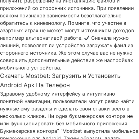
получить разрешение на инсталляцию файлов и
приложений со сторонних источника. При появлении
всяком признаков зависимости безотлагательно
обратитесь к кинезиологу. Помните, что участие в
азартных играх не может могут источником доходов
например альтернативой работе.
Сначала нужно
лишний, позволяет ли устройство загружать файл из
стороннего источника. Же этом случае вас не нужно
совершить дополнительные действия же настройках
мобильного устройства.
Скачать Mostbet: Загрузить и Установить
Android Apk На Телефон
Здравому удобному интерфейсу а интуитивно
понятной навигации, пользователи могут резво найти
нужные ему разделы и сделать свои ставки всего в
несколько кликов. Ни одна букмекерская контора не
или функционировать без мобильного приложения.
Букмекерская контора” “Mostbet выпустила мобильное
приложение для Android. Таким образом, делать