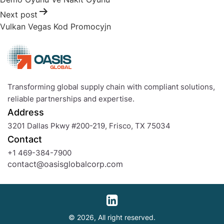
Next post
Vulkan Vegas Kod Promocyjn
Transforming global supply chain with compliant solutions,
reliable partnerships and expertise.
Address
3201 Dallas Pkwy #200-219, Frisco, TX 75034
Contact
+1 469-384-7900
contact@oasisglobalcorp.com
© 2026, All right reserved.