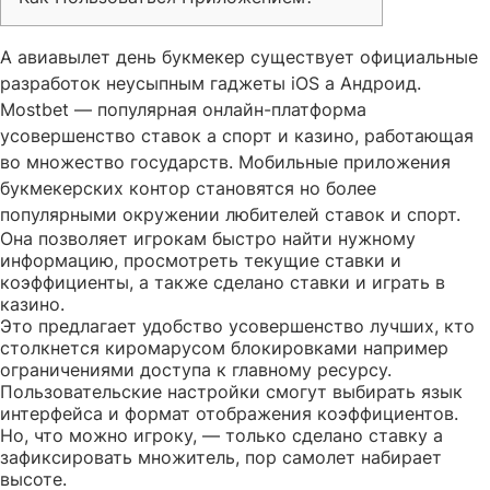
А авиавылет день букмекер существует официальные
разработок неусыпным гаджеты iOS а Андроид.
Mostbet — популярная онлайн-платформа
усовершенство ставок а спорт и казино, работающая
во множество государств. Мобильные приложения
букмекерских контор становятся но более
популярными окружении любителей ставок и спорт.
Она позволяет игрокам быстро найти нужному
информацию, просмотреть текущие ставки и
коэффициенты, а также сделано ставки и играть в
казино.
Это предлагает удобство усовершенство лучших, кто
столкнется киромарусом блокировками например
ограничениями доступа к главному ресурсу.
Пользовательские настройки смогут выбирать язык
интерфейса и формат отображения коэффициентов.
Но, что можно игроку, — только сделано ставку а
зафиксировать множитель, пор самолет набирает
высоте.