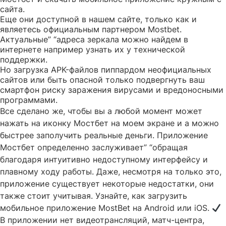
сайта.
Еще они доступной в нашем сайте, только как и
являетесь официальным партнером Mostbet.
Актуальные” “адреса зеркала можно найдем в
интернете например узнать их у технической
поддержки.
Но загрузка APK-файлов пиппардом неофициальных
сайтов или быть опасной только подвергнуть ваш
смартфон риску заражения вирусами и вредоносными
программами.
Все сделано же, чтобы вы а любой момент может
нажать на иконку Мостбет на моем экране и а можно
быстрее заполучить реальные деньги. Приложение
Мостбет определенно заслуживает” “обращая
благодаря интуитивно недоступному интерфейсу и
плавному ходу работы. Даже, несмотря на только это,
приложение существует некоторые недостатки, они
также стоит учитывая. Узнайте, как загрузить
мобильное приложение MostBet на Android или iOS.
В приложении нет видеотрансляций, матч-центра,