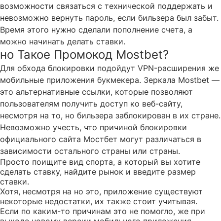
возможности связаться с технической поддержать и
невозможно вернуть пароль, если бильзера был забыт.
Время этого нужно сделали пополнение счета, а
можно начинать делать ставки.
но Такое Промокод Mostbet?
Для обхода блокировки подойдут VPN-расширения же
мобильные приложения букмекера. Зеркала Mostbet —
это альтернативные ссылки, которые позволяют
пользователям получить доступ ко веб-сайту,
несмотря на то, но бильзера заблокирован в их стране.
Невозможно учесть, что причиной блокировки
официального сайта Мостбет могут различаться в
зависимости остального страны или страны.
Просто поищите вид спорта, а который вы хотите
сделать ставку, найдите рынок и введите размер
ставки.
Хотя, несмотря на но это, приложение существуют
некоторые недостатки, их также стоит учитывая.
Если по каким-то причинам это не помогло, же при