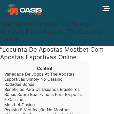
Site Oficial No País E Do Mundo
Apostas Esportivas At The Cassino
Online
“Locuinta De Apostas Mostbet Com
Apostas Esportivas Online
Content
Variedade De Jogos At The Apostas
Esportivas Simply No Cassino
Rodadas Bônus
Benefícios Para Os Usuários Brasileiros
Bônus Sobre Boas-vindas Para E-sports
E Cassinos
Mostbet Casino
Registo E Verificação No Mostbet