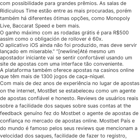
com possibilidade para grandes prêmios. As salas de
Ridiculous Time estão entre as mais procuradas, porém
também há diferentes ótimas opções, como Monopoly
Live, Baccarat Speed e bem mais.
O ganho máximo com as rodadas grátis é para R$500
assim como o obligación de rollover é 60x.
O aplicativo iOS ainda não foi produzido, mas deve servir
lançado em miserable.” “[newline]Até mesmo um
apostador iniciante vai se sentir confortável usando um
site de apostas com uma interface tão conveniente.
A plataforma também oferece apostas na casinos online
que têm mais de 1300 jogos de caça-níquel.
Com mais de dez anos de experiência no lugar de apostas
on the internet, MostBet se estabeleceu como um agente
de apostas confiável e honesto. Reviews de usuários reais
sobre a facilidade dos saques sobre suas contas at the
feedback genuíno fez do Mostbet o agente de apostas de
confiança no mercado de apostas online. Mostbet País e
do mundo é famoso pelos seus reviews que mencionam a
velocidad dos saques, facilidade de fazer to registro,