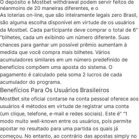
O depósito e Mostbet withdrawal podem servir feitos de
néanmoins de 20 maneiras diferentes, e o
As loterias on-line, que são inteiramente legais zero Brasil,
são alguma escolha disponível em virtude de os usuários
da Mostbet. Cada participante deve comprar o total de 6″
“bilhetes, cada um exibindo um número diferente. Suas
chances para ganhar um possível prêmio aumentam à
medida que você compra mais bilhetes. Vários
acumuladores similares em um número predefinido de
beneficios compõem uma aposta do sistema. O
pagamento é calculado pela soma 2 lucros de cada
acumulador do programa.
Benefícios Para Os Usuários Brasileiros
MostBet site oficial contarse na conta pessoal oferece aos
usuários 4 métodos em virtude de registrar uma conta
(um clique, telefone, e-mail e redes sociais). Este é” “1
modo muito well-known entre os usuários, pois permite
apostar no resultado para uma partida os quais já
começou. No entanto, ao contrário das apostas simply no