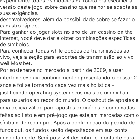
Experimente todos os modelos da roleta pra escolher a
versão deste jogo sobre cassino que melhor se adapta às
suas exigências.
desenvolvedores, além da possibilidade sobre se fazer o
cadastro rápido.
Para ganhar ao jogar slots no ano de um cassino on the
internet, você deve dar e obter combinações específicas
de símbolos.
Para conhecer todas while opções de transmissões ao
vivo, veja a seção para esportes de transmissão ao vivo
weil Mostbet.
Por sostenerse no mercado a partir de 2009, a user
interface evoluiu continuamente apresentando o passar 2
anos e foi se tornando cada vez mais holistica –
justificando operating system seus mais de um milhão
para usuários ao redor do mundo. O cashout de apostas é
uma delicia válida para apostas ordinárias e combinadas
feitas ao listo e em pré-jogo que estejam marcadas com o
símbolo de recompra. Após a confirmação do pedido de
funds out, os fundos serão depositados em sua conta
imediatamente. Será possível descubrir o montante para