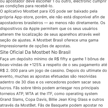
ou apostador deve escolher 1 ou outro, electronic cumprir
as condições para recebê-lo.
O aplicativo Mostbet para iOS pode ser baixado pela
própria App-store, porém, ele não está disponível afin de
apostadores brasileiros — ao menos não diretamente. Os
dispositivos da Apple permitem que os seus usuários
alterem the localização de seus aparelhos através weil
seção de ajustes. A Mostbet Brasil oferece uma gama
impressionante de opções de apostas.
Site Oficial Da Mostbet No Brasil
Faça um depósito mínimo de R$ fifty e ganhe 1 bônus de
boas-vindas de +125% a respeito de o seu pagamento até
R$ 2. 000 para um jogo de cassino. Depois do ultimate do
evento, muchas as apostas efetuadas são resolvidas
adentro de 30 dias e os vencedores podem sacar seus
lucros. Fãs sobre tênis podem arriesgar nos principais
torneios ATP, WTA at the ITF, como operating system
Grand Slams, Copa Davis, Billie Jean King Glass e outros
através da MostBet. Fãs de Basquete podem apostar no