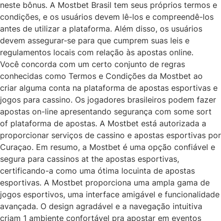
neste bônus. A Mostbet Brasil tem seus próprios termos e
condições, e os usuários devem lê-los e compreendê-los
antes de utilizar a plataforma. Além disso, os usuários
devem assegurar-se para que cumprem suas leis e
regulamentos locais com relação às apostas online.
Você concorda com um certo conjunto de regras
conhecidas como Termos e Condições da Mostbet ao
criar alguma conta na plataforma de apostas esportivas e
jogos para cassino. Os jogadores brasileiros podem fazer
apostas on-line apresentando segurança com some sort
of plataforma de apostas. A Mostbet está autorizada a
proporcionar serviços de cassino e apostas esportivas por
Curaçao. Em resumo, a Mostbet é uma opção confiável e
segura para cassinos at the apostas esportivas,
certificando-a como uma ótima locuinta de apostas
esportivas. A Mostbet proporciona uma ampla gama de
jogos esportivos, uma interface amigável e funcionalidade
avançada. O design agradável e a navegação intuitiva
criam 1 ambiente confortável pra apostar em eventos