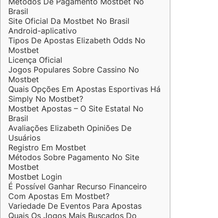
Métodos De Pagamento Mostbet No
Brasil
Site Oficial Da Mostbet No Brasil
Android-aplicativo
Tipos De Apostas Elizabeth Odds No
Mostbet
Licença Oficial
Jogos Populares Sobre Cassino No
Mostbet
Quais Opções Em Apostas Esportivas Há
Simply No Mostbet?
Mostbet Apostas – O Site Estatal No
Brasil
Avaliações Elizabeth Opiniões De
Usuários
Registro Em Mostbet
Métodos Sobre Pagamento No Site
Mostbet
Mostbet Login
É Possível Ganhar Recurso Financeiro
Com Apostas Em Mostbet?
Variedade De Eventos Para Apostas
Quais Os Jogos Mais Buscados Do