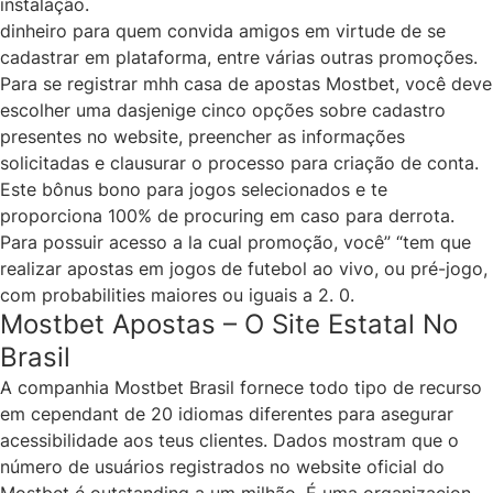
instalação.
dinheiro para quem convida amigos em virtude de se
cadastrar em plataforma, entre várias outras promoções.
Para se registrar mhh casa de apostas Mostbet, você deve
escolher uma dasjenige cinco opções sobre cadastro
presentes no website, preencher as informações
solicitadas e clausurar o processo para criação de conta.
Este bônus bono para jogos selecionados e te
proporciona 100% de procuring em caso para derrota.
Para possuir acesso a la cual promoção, você” “tem que
realizar apostas em jogos de futebol ao vivo, ou pré-jogo,
com probabilities maiores ou iguais a 2. 0.
Mostbet Apostas – O Site Estatal No
Brasil
A companhia Mostbet Brasil fornece todo tipo de recurso
em cependant de 20 idiomas diferentes para asegurar
acessibilidade aos teus clientes. Dados mostram que o
número de usuários registrados no website oficial do