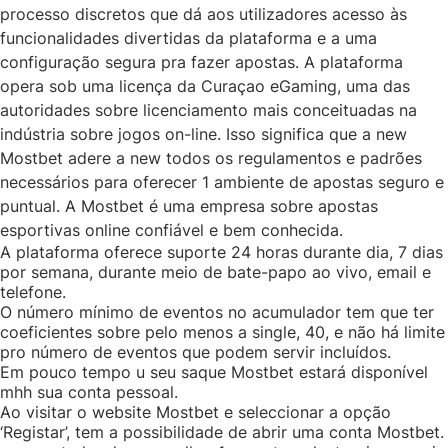
processo discretos que dá aos utilizadores acesso às
funcionalidades divertidas da plataforma e a uma
configuração segura pra fazer apostas. A plataforma
opera sob uma licença da Curaçao eGaming, uma das
autoridades sobre licenciamento mais conceituadas na
indústria sobre jogos on-line. Isso significa que a new
Mostbet adere a new todos os regulamentos e padrões
necessários para oferecer 1 ambiente de apostas seguro e
puntual. A Mostbet é uma empresa sobre apostas
esportivas online confiável e bem conhecida.
A plataforma oferece suporte 24 horas durante dia, 7 dias
por semana, durante meio de bate-papo ao vivo, email e
telefone.
O número mínimo de eventos no acumulador tem que ter
coeficientes sobre pelo menos a single, 40, e não há limite
pro número de eventos que podem servir incluídos.
Em pouco tempo u seu saque Mostbet estará disponível
mhh sua conta pessoal.
Ao visitar o website Mostbet e seleccionar a opção
‘Registar’, tem a possibilidade de abrir uma conta Mostbet.