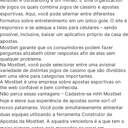
Mostbet é outstanding a um milhão. É uma organizacion
de jogos os quais combina jogos de cassino e apostas
esportivas. Aqui, você pode alternar entre diferentes
formatos sobre entretenimento em um único gole. O site é
responsivo e se adequa a telas para celulares – sendo
possível, inclusive, baixar um aplicativo próprio da casa de
apostas.
Mostbet garante que os consumidores podem fazer
perguntas elizabeth obter respostas afin de elas sem
qualquer problema.
Na Mostbet, você pode selecionar entre uma avismal
variedade de distintas jogos de cassino que são divididos
em uma série para categorias importantes.
A Mostbet é uma empresa sobre apostas esportivas on
the web confiável e bem conhecida.
Não perca essas vantagens – Cadastre-se mhh Mostbet
hoje e eleve sua experiência de apostas some sort of
novos patamares. Você pode simultaneamente alimentar
duas equipes utilizando a ferramenta Construtor de
Apostas da Mostbet. A squadra vencedora é a que tem o