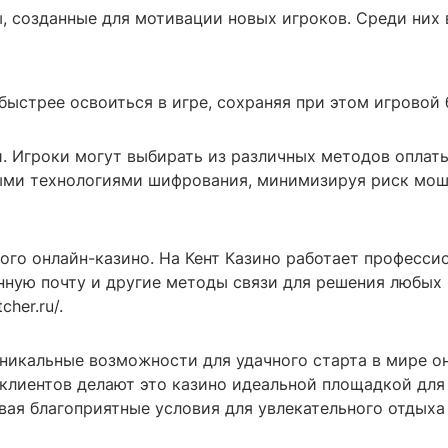
ы, созданные для мотивации новых игроков. Среди них
быстрее освоиться в игре, сохраняя при этом игровой
й. Игроки могут выбирать из различных методов оплат
ыми технологиями шифрования, минимизируя риск моше
ого онлайн-казино. На Кент Казино работает професси
нную почту и другие методы связи для решения любых 
cher.ru/
.
уникальные возможности для удачного старта в мире о
клиентов делают это казино идеальной площадкой для
вая благоприятные условия для увлекательного отдыха 