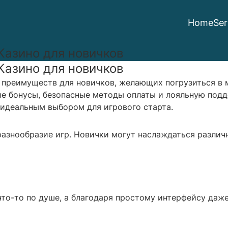
Home
Ser
Казино для новичков
Казино для новичков
 преимуществ для новичков, желающих погрузиться в м
ые бонусы, безопасные методы оплаты и лояльную подд
идеальным выбором для игрового старта.
разнообразие игр. Новички могут наслаждаться различ
что-то по душе, а благодаря простому интерфейсу даж