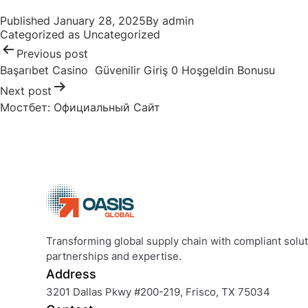
Published
January 28, 2025
By
admin
Categorized as
Uncategorized
Previous post
Başarıbet Casino ️ Güvenilir Giriş 0 Hoşgeldin Bonusu
Next post
Мостбет: Официальный Сайт
Transforming global supply chain with compliant soluti
partnerships and expertise.
Address
3201 Dallas Pkwy #200-219, Frisco, TX 75034