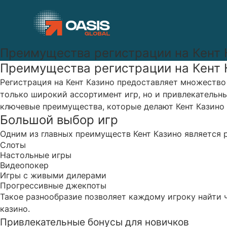
Преимущества регистрации на Кент 
Преимущества регистрации на Кент 
Регистрация на Кент Казино предоставляет множество
только широкий ассортимент игр, но и привлекательн
ключевые преимущества, которые делают Кент Казино 
Большой выбор игр
Одним из главных преимуществ Кент Казино является 
Слоты
Настольные игры
Видеопокер
Игры с живыми дилерами
Прогрессивные джекпоты
Такое разнообразие позволяет каждому игроку найти 
казино.
Привлекательные бонусы для новичков