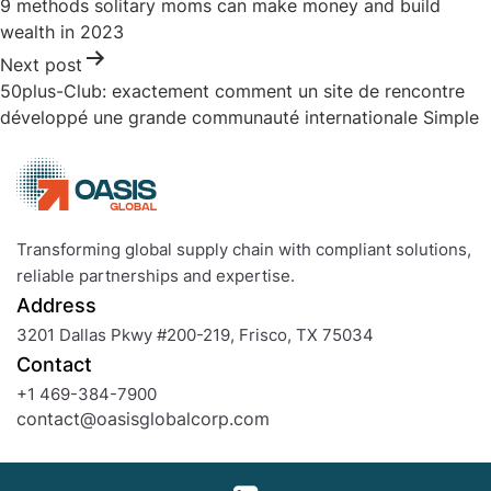
9 methods solitary moms can make money and build
wealth in 2023
Next post
50plus-Club: exactement comment un site de rencontre
développé une grande communauté internationale Simple
Transforming global supply chain with compliant solutions,
reliable partnerships and expertise.
Address
3201 Dallas Pkwy #200-219, Frisco, TX 75034
Contact
+1 469-384-7900
contact@oasisglobalcorp.com