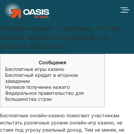
Онлайн-казино – причины, по Лев
казино зеркало которым вы не
играете бесплатно
Сообщения
Бесплатные игры казино
Бесплатный кредит в игорном
заведении
Нулевое получение нажато
Федеральное правительство для
большинства стран
Бесплатные онлайн-казино помогают участникам
испытать различные уровни онлайн-игр казино, не
ставя под угрозу реальный доход. Тем не менее, ни