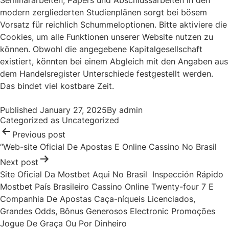
Seminararbeiten, Papers und Abschlussarbeiten in den
modern zergliederten Studienplänen sorgt bei bösem
Vorsatz für reichlich Schummeloptionen. Bitte aktiviere die
Cookies, um alle Funktionen unserer Website nutzen zu
können. Obwohl die angegebene Kapitalgesellschaft
existiert, könnten bei einem Abgleich mit den Angaben aus
dem Handelsregister Unterschiede festgestellt werden.
Das bindet viel kostbare Zeit.
Post
Published
January 27, 2025
By
admin
navigation
Categorized as
Uncategorized
Previous post
“Web-site Oficial De Apostas E Online Cassino No Brasil
Next post
Site Oficial Da Mostbet Aqui No Brasil ️ Inspección Rápido
Mostbet País Brasileiro Cassino Online Twenty-four 7 E
Companhia De Apostas Caça-níqueis Licenciados,
Grandes Odds, Bônus Generosos Electronic Promoções ️
Jogue De Graça Ou Por Dinheiro