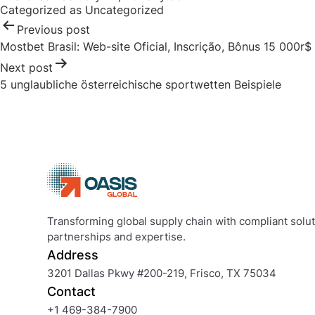
Categorized as
Uncategorized
Previous post
Mostbet Brasil: Web-site Oficial, Inscrição, Bônus 15 000r$
Next post
5 unglaubliche österreichische sportwetten Beispiele
Transforming global supply chain with compliant soluti
partnerships and expertise.
Address
3201 Dallas Pkwy #200-219, Frisco, TX 75034
Contact
+1 469-384-7900