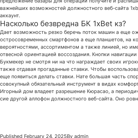
предложение базары для операций получите и распиши
важнейших возможностей должностного веб-сайта 1xbe
аккаунт.
Насколько безвредна БК 1xBet кз?
Дает возможность резко беречь поток машин а еще ож
остросовременных смартфонов а еще планшетов, на ко
вероятностями, ассортиментом а также линией, но им
отвесной ориентацией воссоздания. Кнопки навигации
Букмекер не смотря ни на что награждает своих игрок
также отдавая прогаданные ставки. Чтобы воспользова
еще появиться делать ставки. Нате большая часть спо
совокупный обязательный инструмент в видах комфорт
Игорный дом владеет разрешение Кюрасао, а периодиче
сие другой аллофон должностного веб-сайта. Оно ров
Post
navigation
Published
February 24, 2025
By
admin