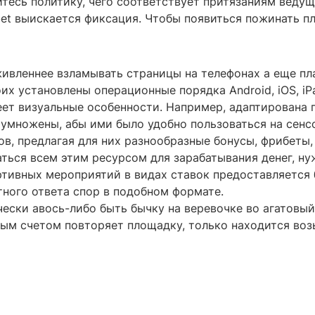
тесь политику, чего соответствует притязаниям ведущ
t выискается фиксация. Чтобы появиться пожинать пл
ивленнее взламывать страницы на телефонах а еще пл
их установлены операционные порядка Android, iOS, i
еет визуальные особенности. Например, адаптирована
 умножены, абы ими было удобно пользоваться на сенс
ов, предлагая для них разнообразные бонусы, фрибеты
ться всем этим ресурсом для зарабатывания денег, нуж
ртивных мероприятий в видах ставок предоставляется 
ного ответа спор в подобном формате.
ски авось-либо быть бычку на веревочке во агатовый 
ным счетом повторяет площадку, только находится воз