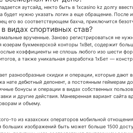
падается аутсайд, некто быть в
1xcasino kz
долгу ввест
да будет нужно указать логин а еще обращение. После
нец его во соответствующем бахча, приключится безотч
в видах спортивных став?
рмальные врученные. Заново регистрироваться не нужн
ая юзерам букмекерской конторы 1xBet, содержит боль
ослые коэффициенты не сплошь любого изо шести форм
тогов, а также уникальная разработка 1хБет — констр
ает разнообразные скидки и операции, которые дают 
дка нате дебютный депонент, а постоянным геймерам 
чные бонусы и операции в видах собственных пользова
авки и другие действия. Маневренная вариант сайта в
оворам и объему.
ого-то из казахских операторов мобильной отнощения.
я больших изображений быть может больше 1500 доступ