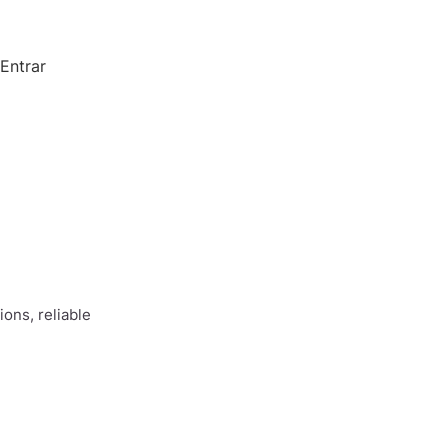
 Entrar
ons, reliable