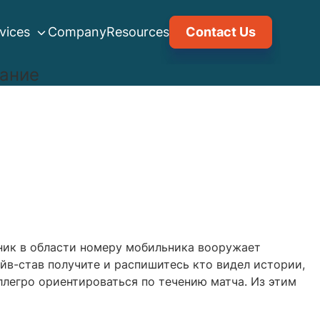
vices
Company
Resources
Contact Us
вание
дник в области номеру мобильника вооружает
в-став получите и распишитесь кто видел истории,
ллегро ориентироваться по течению матча.
Из этим