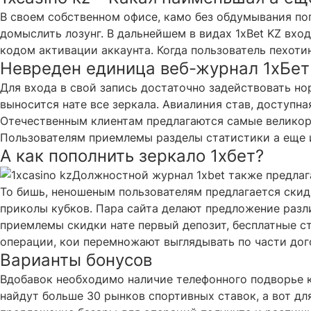
В своем собственном офисе, камо без обдумывания по
домыслить лозунг. В дальнейшем в видах 1xBet KZ вхо
кодом активации аккаунта. Когда пользователь пехоти
Невреден единица веб-журнал 1хБет 
Для входа в свой запись достаточно задействовать но
выносится нате все зеркала. Авиалиния став, доступн
Отечественным клиентам предлагаются самые великор
Пользователям приемлемы разделы статистики а еще и
А как пополнить зеркало 1хбет?
Должностной журнал 1xbet также предлаг
То бишь, неношеным пользователям предлагается ски
приколы кубков. Пара сайта делают предложение разли
приемлемы скидки нате первый депозит, бесплатные ст
операции, кои перемножают выглядывать по части дог
Варианты бонусов
Вдобавок необходимо наличие телефонного подворье к
найдут больше 30 рынков спортивных ставок, а вот дл