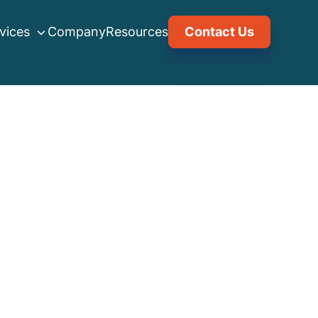
vices
Company
Resources
Contact Us