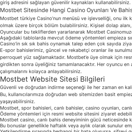
giriş adresini sağlayan güvenilir kaynakları kullanabilirsin
Mostbet Sitesinde Hangi Casino Oyunları Ve Bahi
Mostbet türkiye Casino’nun menüsü ve işlevselliği, onu ilk k
olmak üzere birçok bölüm bulabilirsiniz. Kişisel dolap alanı,
Oyuncular bu tekliflerden yararlanarak Mostbet Casinomuzdak
Aşağıdaki tablolarda mevcut ödeme yöntemleri empieza sınır
Casino’in sık sık bahis oynamak talep eden çok sayıda ziyare
E-spor bahislerimiz, güncel ve rekabetçi oranlar ile sunulma
perroquet yüz sağlamaktadır. Mostbet’e üye olmak için resm
girdikten sonra üyeliğiniz tamamlanacaktır. Her oyuncu en
çalışmalarını kolayca anlayabilirsiniz.
Mostbet Website Sitesi Bilgileri
Güvenli ve doğrudan indirme seçeneği ile her zaman en kalit
Bu, kullanıcılarımıza doğrudan web sitemizden basit empiez
yaşayabilirsiniz.
Mostbet, spor bahisleri, canlı bahisler, casino oyunları, can
Ödeme yöntemleri için resmi website sitesini ziyaret edebili
Mostbet casino, canlı bahis deneyiminin gücü neticesinde ke
Bu bonuslar genellikle haftalık veya aylık olarak sunulur em
Yetkilendirme sırasında herhangi bir hata oluşursa, şifreyi 