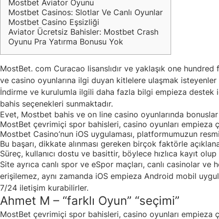
Mostbet Aviator Oyunu
Mostbet Casinos: Slotlar Ve Canlı Oyunlar
Mostbet Casino Eşsizliği
Aviator Ücretsiz Bahisler: Mostbet Crash
Oyunu Pra Yatırma Bonusu Yok
MostBet. com Curacao lisanslıdır ve yaklaşık one hundred fa
ve casino oyunlarına ilgi duyan kitlelere ulaşmak isteyenler
İndirme ve kurulumla ilgili daha fazla bilgi empieza destek 
bahis seçenekleri sunmaktadır.
Evet, Mostbet bahis ve on line casino oyunlarında bonuslar
MostBet çevrimiçi spor bahisleri, casino oyunları empieza ço
Mostbet Casino’nun iOS uygulaması, platformumuzun resmi we
Bu başarı, dikkate alınması gereken birçok faktörle açıklanab
Süreç, kullanıcı dostu ve basittir, böylece hızlıca kayıt olup 
Site ayrıca canlı spor ve eSpor maçları, canlı casinolar ve 
erişilemez, aynı zamanda iOS empieza Android mobil uygulam
7/24 iletişim kurabilirler.
Ahmet M – “farklı Oyun” “seçimi”
MostBet çevrimiçi spor bahisleri, casino oyunları empieza ço