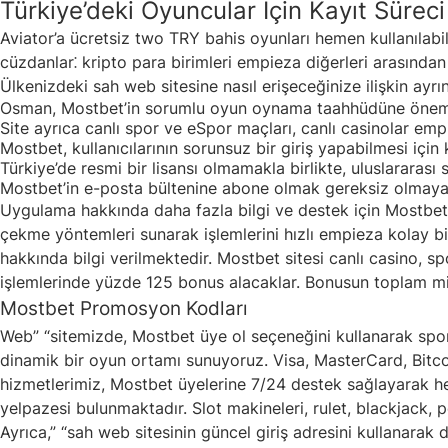
Türkiye’deki Oyuncular İçin Kayıt Süreci
Aviator’a ücretsiz two TRY bahis oyunları hemen kullanılabil
cüzdanlar⁚ kripto para birimleri empieza diğerleri arasından 
Ülkenizdeki sah web sitesine nasıl erişeceğinize ilişkin ayrınt
Osman, Mostbet’in sorumlu oyun oynama taahhüdüne önem v
Site ayrıca canlı spor ve eSpor maçları, canlı casinolar emp
Mostbet, kullanıcılarının sorunsuz bir giriş yapabilmesi içi
Türkiye’de resmi bir lisansı olmamakla birlikte, uluslararası
Mostbet’in e-posta bültenine abone olmak gereksiz olmayaca
Uygulama hakkında daha fazla bilgi ve destek için Mostbet T
çekme yöntemleri sunarak işlemlerini hızlı empieza kolay 
hakkında bilgi verilmektedir. Mostbet sitesi canlı casino, sp
işlemlerinde yüzde 125 bonus alacaklar. Bonusun toplam mikt
Mostbet Promosyon Kodları
Web” “sitemizde, Mostbet üye ol seçeneğini kullanarak spor b
dinamik bir oyun ortamı sunuyoruz. Visa, MasterCard, Bitc
hizmetlerimiz, Mostbet üyelerine 7/24 destek sağlayarak her
yelpazesi bulunmaktadır. Slot makineleri, rulet, blackjack, 
Ayrıca,” “sah web sitesinin güncel giriş adresini kullanarak 