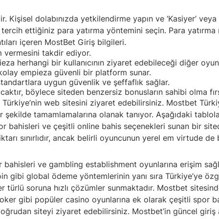
ir. Kişisel dolabınızda yetkilendirme yapın ve ‘Kasiyer’ veya
tercih ettiğiniz para yatırma yöntemini seçin. Para yatırma mi
ıları içeren MostBet Giriş bilgileri.
ermesini takdir ediyor.
ieza herhangi bir kullanıcının ziyaret edebileceği diğer oyu
n kolay empieza güvenli bir platform sunar.
 standartlara uygun güvenlik ve şeffaflık sağlar.
ktır, böylece siteden benzersiz bonusların sahibi olma fırs
ürkiye’nin web sitesini ziyaret edebilirsiniz. Mostbet Türk
bir şekilde tamamlamalarına olanak tanıyor. Aşağıdaki tabl
or bahisleri ve çeşitli online bahis seçenekleri sunan bir si
arı sınırlıdır, ancak belirli oyuncunun yerel em virtude de 
ahisleri ve gambling establishment oyunlarına erişim sağlaya
oin gibi global ödeme yöntemlerinin yanı sıra Türkiye’ye ö
 türlü soruna hızlı çözümler sunmaktadır. Mostbet sitesinde
poker gibi popüler casino oyunlarına ek olarak çeşitli spor b
doğrudan siteyi ziyaret edebilirsiniz. Mostbet’in güncel giriş