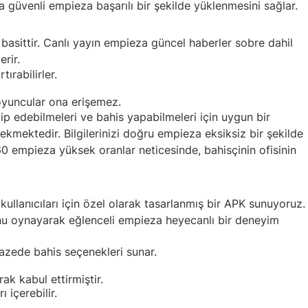
a güvenli empieza başarılı bir şekilde yüklenmesini sağlar.
 basittir. Canlı yayın empieza güncel haberler sobre dahil
rir.
ırabilirler.
 oyuncular ona erişemez.
kip edebilmeleri ve bahis yapabilmeleri için uygun bir
kmektedir. Bilgilerinizi doğru empieza eksiksiz bir şekilde
 empieza yüksek oranlar neticesinde, bahisçinin ofisinin
llanıcıları için özel olarak tasarlanmış bir APK sunuyoruz.
unu oynayarak eğlenceli empieza heyecanlı bir deneyim
lpazede bahis seçenekleri sunar.
ak kabul ettirmiştir.
 içerebilir.