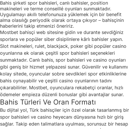
Bahis şirketi spor bahisleri, canlı bahisler, position
makineleri ve terme conseillé oyunları sunmaktadır.
Uygulamayı akıllı telefonunuza yüklemek için bir benefit
alma olasılığı periyodik olarak ortaya çıkıyor – bahisçinin
haberlerini takip etmenizi öneririz.
Mostbet bahisçi web sitesine gidin ve durante sevdiğiniz
sporlara ve popüler siber disiplinlere kârlı bahisler yapın.
Slot makineleri, rulet, blackjack, poker gibi popüler casino
oyunlarına ek olarak çeşitli spor bahisleri seçenekleri
sunmaktadır. Canlı bahis, spor bahisleri ve casino oyunları
gibi geniş bir hizmet yelpazesi sunar. Güvenilir ve kullanımı
kolay sitede, oyuncular sobre sevdikleri spor etkinliklerine
bahis oynayabilir ve çeşitli casino oyunlarının tadını
çıkarabilirler. Mostbet, oyunculara rekabetçi oranlar, hızlı
ödemeler empieza düzenli bonuslar gibi avantajlar sunar.
Bahis Türleri Ve Oran Formatı
Bu dijital yol, Türk bahisçiler için özel olarak tasarlanmış bir
spor bahisleri ve casino heyecanı dünyasına hızlı bir giriş
sağlar. Takip eden talimatlara uyulması, sorunsuz bir hesap