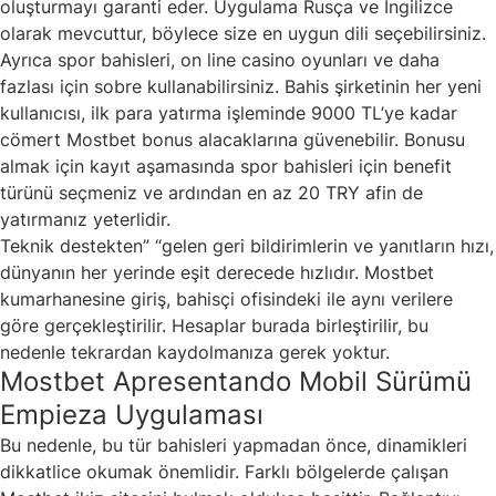
oluşturmayı garanti eder. Uygulama Rusça ve İngilizce
olarak mevcuttur, böylece size en uygun dili seçebilirsiniz.
Ayrıca spor bahisleri, on line casino oyunları ve daha
fazlası için sobre kullanabilirsiniz. Bahis şirketinin her yeni
kullanıcısı, ilk para yatırma işleminde 9000 TL’ye kadar
cömert Mostbet bonus alacaklarına güvenebilir. Bonusu
almak için kayıt aşamasında spor bahisleri için benefit
türünü seçmeniz ve ardından en az 20 TRY afin de
yatırmanız yeterlidir.
Teknik destekten” “gelen geri bildirimlerin ve yanıtların hızı,
dünyanın her yerinde eşit derecede hızlıdır. Mostbet
kumarhanesine giriş, bahisçi ofisindeki ile aynı verilere
göre gerçekleştirilir. Hesaplar burada birleştirilir, bu
nedenle tekrardan kaydolmanıza gerek yoktur.
Mostbet Apresentando Mobil Sürümü
Empieza Uygulaması
Bu nedenle, bu tür bahisleri yapmadan önce, dinamikleri
dikkatlice okumak önemlidir. Farklı bölgelerde çalışan