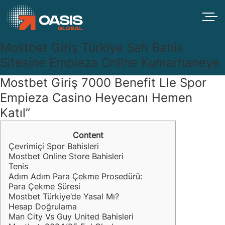
Mostbet Giriş Türkiye Sah Bahis
Sitesine Empieza Online Kumarhaneye
Mostbet Giriş 7000 Benefit Lle Spor
Empieza Casino Heyecanı Hemen
Katıl”
Content
Çevrimiçi Spor Bahisleri
Mostbet Online Store Bahisleri
Tenis
Adım Adım Para Çekme Prosedürü:
Para Çekme Süresi
Mostbet Türkiye’de Yasal Mı?
Hesap Doğrulama
Man City Vs Guy United Bahisleri