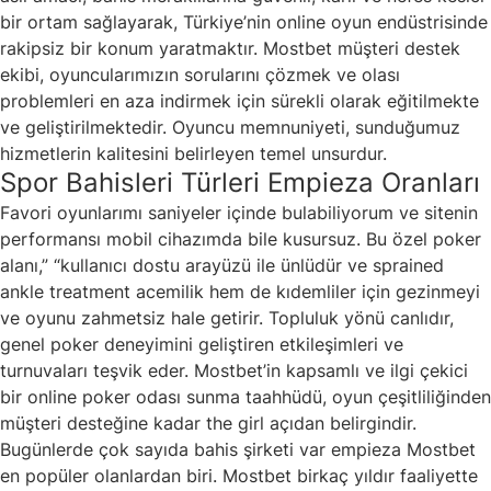
bir ortam sağlayarak, Türkiye’nin online oyun endüstrisinde
rakipsiz bir konum yaratmaktır. Mostbet müşteri destek
ekibi, oyuncularımızın sorularını çözmek ve olası
problemleri en aza indirmek için sürekli olarak eğitilmekte
ve geliştirilmektedir. Oyuncu memnuniyeti, sunduğumuz
hizmetlerin kalitesini belirleyen temel unsurdur.
Spor Bahisleri Türleri Empieza Oranları
Favori oyunlarımı saniyeler içinde bulabiliyorum ve sitenin
performansı mobil cihazımda bile kusursuz. Bu özel poker
alanı,” “kullanıcı dostu arayüzü ile ünlüdür ve sprained
ankle treatment acemilik hem de kıdemliler için gezinmeyi
ve oyunu zahmetsiz hale getirir. Topluluk yönü canlıdır,
genel poker deneyimini geliştiren etkileşimleri ve
turnuvaları teşvik eder. Mostbet’in kapsamlı ve ilgi çekici
bir online poker odası sunma taahhüdü, oyun çeşitliliğinden
müşteri desteğine kadar the girl açıdan belirgindir.
Bugünlerde çok sayıda bahis şirketi var empieza Mostbet
en popüler olanlardan biri. Mostbet birkaç yıldır faaliyette