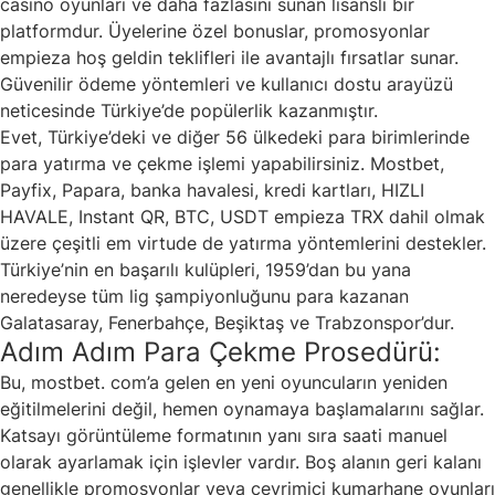
casino oyunları ve daha fazlasını sunan lisanslı bir
platformdur. Üyelerine özel bonuslar, promosyonlar
empieza hoş geldin teklifleri ile avantajlı fırsatlar sunar.
Güvenilir ödeme yöntemleri ve kullanıcı dostu arayüzü
neticesinde Türkiye’de popülerlik kazanmıştır.
Evet, Türkiye’deki ve diğer 56 ülkedeki para birimlerinde
para yatırma ve çekme işlemi yapabilirsiniz. Mostbet,
Payfix, Papara, banka havalesi, kredi kartları, HIZLI
HAVALE, Instant QR, BTC, USDT empieza TRX dahil olmak
üzere çeşitli em virtude de yatırma yöntemlerini destekler.
Türkiye’nin en başarılı kulüpleri, 1959’dan bu yana
neredeyse tüm lig şampiyonluğunu para kazanan
Galatasaray, Fenerbahçe, Beşiktaş ve Trabzonspor’dur.
Adım Adım Para Çekme Prosedürü:
Bu, mostbet. com’a gelen en yeni oyuncuların yeniden
eğitilmelerini değil, hemen oynamaya başlamalarını sağlar.
Katsayı görüntüleme formatının yanı sıra saati manuel
olarak ayarlamak için işlevler vardır. Boş alanın geri kalanı
genellikle promosyonlar veya çevrimiçi kumarhane oyunları