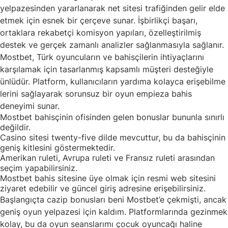
yelpazesinden yararlanarak net sitesi trafiğinden gelir elde
etmek için esnek bir çerçeve sunar. İşbirlikçi başarı,
ortaklara rekabetçi komisyon yapıları, özelleştirilmiş
destek ve gerçek zamanlı analizler sağlanmasıyla sağlanır.
Mostbet, Türk oyuncuların ve bahisçilerin ihtiyaçlarını
karşılamak için tasarlanmış kapsamlı müşteri desteğiyle
ünlüdür. Platform, kullanıcıların yardıma kolayca erişebilme
lerini sağlayarak sorunsuz bir oyun empieza bahis
deneyimi sunar.
Mostbet bahisçinin ofisinden gelen bonuslar bununla sınırlı
değildir.
Casino sitesi twenty-five dilde mevcuttur, bu da bahisçinin
geniş kitlesini göstermektedir.
Amerikan ruleti, Avrupa ruleti ve Fransız ruleti arasından
seçim yapabilirsiniz.
Mostbet bahis sitesine üye olmak için resmi web sitesini
ziyaret edebilir ve güncel giriş adresine erişebilirsiniz.
Başlangıçta cazip bonusları beni Mostbet’e çekmişti, ancak
geniş oyun yelpazesi için kaldım. Platformlarında gezinmek
kolay, bu da oyun seanslarımı çocuk oyuncağı haline