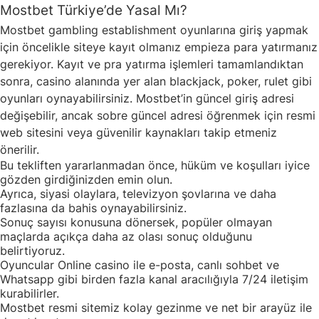
Mostbet Türkiye’de Yasal Mı?
Mostbet gambling establishment oyunlarına giriş yapmak
için öncelikle siteye kayıt olmanız empieza para yatırmanız
gerekiyor. Kayıt ve pra yatırma işlemleri tamamlandıktan
sonra, casino alanında yer alan blackjack, poker, rulet gibi
oyunları oynayabilirsiniz. Mostbet’in güncel giriş adresi
değişebilir, ancak sobre güncel adresi öğrenmek için resmi
web sitesini veya güvenilir kaynakları takip etmeniz
önerilir.
Bu tekliften yararlanmadan önce, hüküm ve koşulları iyice
gözden girdiğinizden emin olun.
Ayrıca, siyasi olaylara, televizyon şovlarına ve daha
fazlasına da bahis oynayabilirsiniz.
Sonuç sayısı konusuna dönersek, popüler olmayan
maçlarda açıkça daha az olası sonuç olduğunu
belirtiyoruz.
Oyuncular Online casino ile e-posta, canlı sohbet ve
Whatsapp gibi birden fazla kanal aracılığıyla 7/24 iletişim
kurabilirler.
Mostbet resmi sitemiz kolay gezinme ve net bir arayüz ile