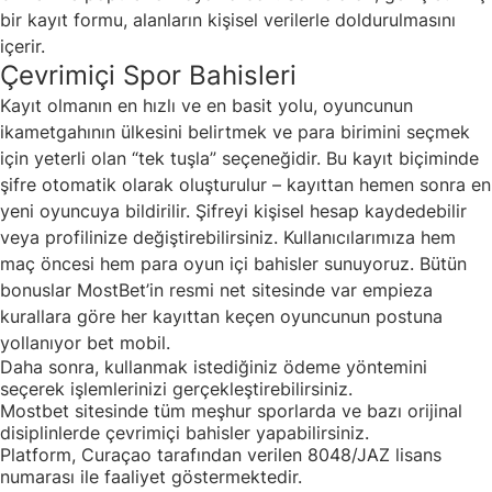
bir kayıt formu, alanların kişisel verilerle doldurulmasını
içerir.
Çevrimiçi Spor Bahisleri
Kayıt olmanın en hızlı ve en basit yolu, oyuncunun
ikametgahının ülkesini belirtmek ve para birimini seçmek
için yeterli olan “tek tuşla” seçeneğidir. Bu kayıt biçiminde
şifre otomatik olarak oluşturulur – kayıttan hemen sonra en
yeni oyuncuya bildirilir. Şifreyi kişisel hesap kaydedebilir
veya profilinize değiştirebilirsiniz. Kullanıcılarımıza hem
maç öncesi hem para oyun içi bahisler sunuyoruz. Bütün
bonuslar MostBet’in resmi net sitesinde var empieza
kurallara göre her kayıttan keçen oyuncunun postuna
yollanıyor
bet mobil
.
Daha sonra, kullanmak istediğiniz ödeme yöntemini
seçerek işlemlerinizi gerçekleştirebilirsiniz.
Mostbet sitesinde tüm meşhur sporlarda ve bazı orijinal
disiplinlerde çevrimiçi bahisler yapabilirsiniz.
Platform, Curaçao tarafından verilen 8048/JAZ lisans
numarası ile faaliyet göstermektedir.