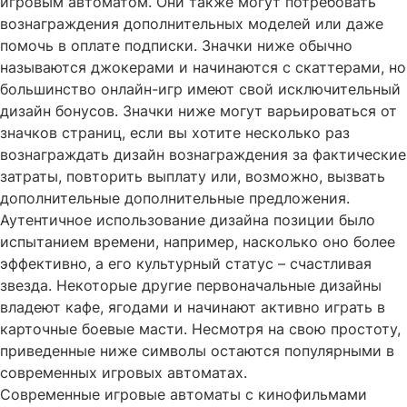
игровым автоматом. Они также могут потребовать
вознаграждения дополнительных моделей или даже
помочь в оплате подписки. Значки ниже обычно
называются джокерами и начинаются с скаттерами, но
большинство онлайн-игр имеют свой исключительный
дизайн бонусов. Значки ниже могут варьироваться от
значков страниц, если вы хотите несколько раз
вознаграждать дизайн вознаграждения за фактические
затраты, повторить выплату или, возможно, вызвать
дополнительные дополнительные предложения.
Аутентичное использование дизайна позиции было
испытанием времени, например, насколько оно более
эффективно, а его культурный статус – счастливая
звезда. Некоторые другие первоначальные дизайны
владеют кафе, ягодами и начинают активно играть в
карточные боевые масти. Несмотря на свою простоту,
приведенные ниже символы остаются популярными в
современных игровых автоматах.
Современные игровые автоматы с кинофильмами