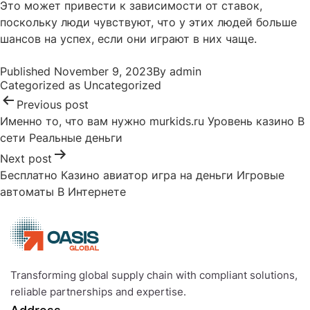
Это может привести к зависимости от ставок,
поскольку люди чувствуют, что у этих людей больше
шансов на успех, если они играют в них чаще.
Post
Published
November 9, 2023
By
admin
navigation
Categorized as
Uncategorized
Previous post
Именно то, что вам нужно murkids.ru Уровень казино В
сети Реальные деньги
Next post
Бесплатно Казино авиатор игра на деньги Игровые
автоматы В Интернете
Transforming global supply chain with compliant solutions,
reliable partnerships and expertise.