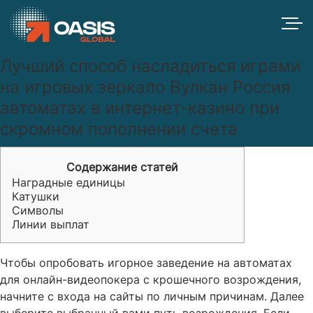
Лучший способ насладиться играми
на игровых зеркало Вулкан Россия
автоматах в интернет-казино при
скромном пополнении счета
Содержание статей
Наградные единицы
Катушки
Символы
Линии выплат
Чтобы опробовать игорное заведение на автоматах
для онлайн-видеопокера с крошечного возрождения,
начните с входа на сайты по личным причинам. Далее