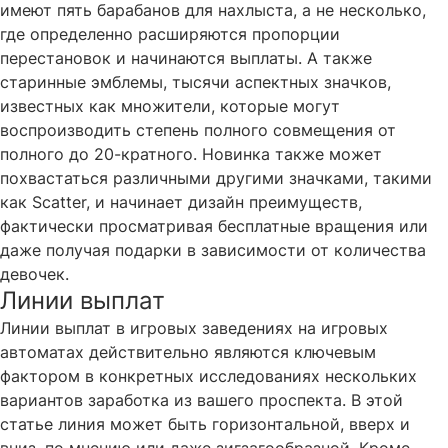
имеют пять барабанов для нахлыста, а не несколько,
где определенно расширяются пропорции
перестановок и начинаются выплаты. А также
старинные эмблемы, тысячи аспектных значков,
известных как множители, которые могут
воспроизводить степень полного совмещения от
полного до 20-кратного. Новинка также может
похвастаться различными другими значками, такими
как Scatter, и начинает дизайн преимуществ,
фактически просматривая бесплатные вращения или
даже получая подарки в зависимости от количества
девочек.
Линии выплат
Линии выплат в игровых заведениях на игровых
автоматах действительно являются ключевым
фактором в конкретных исследованиях нескольких
вариантов заработка из вашего проспекта. В этой
статье линия может быть горизонтальной, вверх и