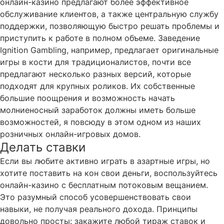
онлайн-казино предлагают более эффективное
обслуживание клиентов, а также центральную службу
поддержки, позволяющую быстро решать проблемы и
приступить к работе в полном объеме. Заведение
Ignition Gambling, например, предлагает оригинальные
игры в кости для традиционалистов, почти все
предлагают несколько разных версий, которые
подходят для крупных роликов. Их собственные
большие поощрения и возможность начать
молниеносный заработок должны иметь больше
возможностей, я повсюду в этом одном из наших
розничных онлайн-игровых домов.
Делать ставки
Если вы любите активно играть в азартные игры, но
хотите поставить на кон свои деньги, воспользуйтесь
онлайн-казино с бесплатным потоковым вещанием.
Это разумный способ усовершенствовать свои
навыки, не получая реального дохода. Принципы
довольно просты: закажите любой тираж ставок и