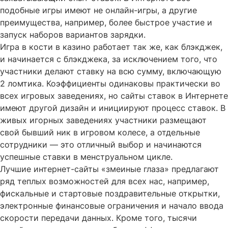
подобные игры имеют не онлайн-игры, а другие
преимущества, например, более быстрое участие и
запуск наборов вариантов зарядки.
Игра в кости в казино работает так же, как блэкджек,
и начинается с блэкджека, за исключением того, что
участники делают ставку на всю сумму, включающую
2 ломтика. Коэффициенты одинаковы практически во
всех игровых заведениях, но сайты ставок в Интернете
имеют другой дизайн и инициируют процесс ставок. В
живых игорных заведениях участники размещают
свой бывший ник в игровом колесе, а отдельные
сотрудники — это отличный выбор и начинаются
успешные ставки в менструальном цикле.
Лучшие интернет-сайты «змеиные глаза» предлагают
ряд теплых возможностей для всех нас, например,
фискальные и стартовые поздравительные открытки,
электронные финансовые ограничения и начало ввода
скорости передачи данных. Кроме того, тысячи