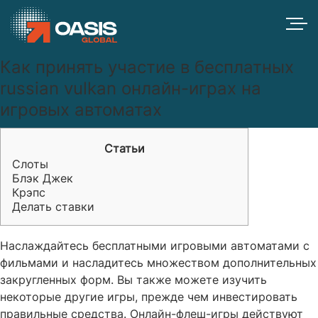
Как принять участие в бесплатных
russian vulkan онлайн-играх на
игровых автоматах
Статьи
Слоты
Блэк Джек
Крэпс
Делать ставки
Наслаждайтесь бесплатными игровыми автоматами с
фильмами и насладитесь множеством дополнительных
закругленных форм. Вы также можете изучить
некоторые другие игры, прежде чем инвестировать
правильные средства. Онлайн-флеш-игры действуют