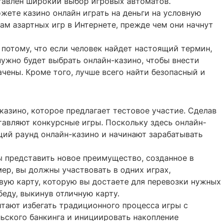
ставлен широкий выбор игровых автоматов.
можете
казино онлайн играть на деньги
на условную
ам азартных игр в Интернете, прежде чем они начнут
 потому, что если человек найдет настоящий термин,
нужно будет выбрать онлайн-казино, чтобы внести
чены. Кроме того, лучше всего найти безопасный и
казино, которое предлагает тестовое участие. Сделав
ставляют конкурсные игры. Поскольку здесь онлайн-
щий раунд онлайн-казино и начинают зарабатывать
ы представить новое преимущество, созданное в
ер, вы должны участвовать в одних играх,
вую карту, которую вы достаете для перевозки нужных
беду, выкинув отличную карту.
тают избегать традиционного процесса игры с
льского банкинга и инициировать накопление