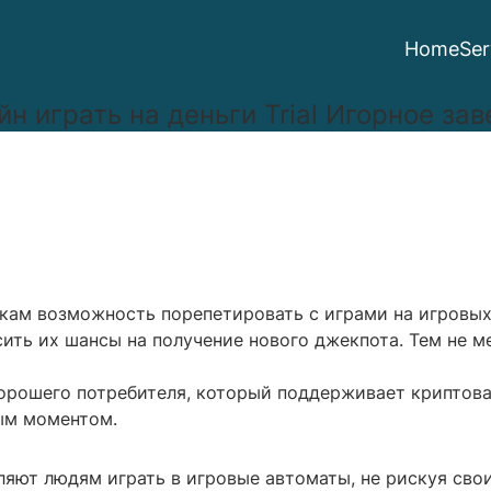
Home
Ser
йн играть на деньги Trial Игорное за
кам возможность порепетировать с играми на игровых 
ить их шансы на получение нового джекпота. Тем не м
хорошего потребителя, который поддерживает криптов
ым моментом.
яют людям играть в игровые автоматы, не рискуя свои