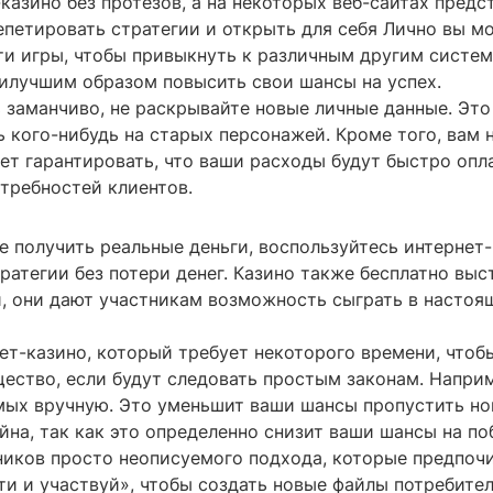
казино без протезов, а на некоторых веб-сайтах пред
епетировать стратегии и открыть для себя Лично вы 
ти игры, чтобы привыкнуть к различным другим систем
аилучшим образом повысить свои шансы на успех.
 заманчиво, не раскрывайте новые личные данные. Это
ь кого-нибудь на старых персонажей. Кроме того, вам 
ет гарантировать, что ваши расходы будут быстро опла
требностей клиентов.
е получить реальные деньги, воспользуйтесь интернет-
тратегии без потери денег. Казино также бесплатно вы
, они дают участникам возможность сыграть в настоя
т-казино, который требует некоторого времени, чтоб
ество, если будут следовать простым законам. Наприм
емых вручную. Это уменьшит ваши шансы пропустить но
йна, так как это определенно снизит ваши шансы на по
ников просто неописуемого подхода, которые предпочи
ти и участвуй», чтобы создать новые файлы потребите