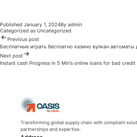
navigation
Published
January 1, 2024
By
admin
Categorized as
Uncategorized
Previous post
Бесплатные играть бесплатно казино вулкан автоматы
Next post
Instant cash Progress in 5 Min’s online loans for bad credi
Transforming global supply chain with compliant soluti
partnerships and expertise.