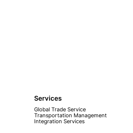
Services
Global Trade Service
Transportation Management
Integration Services