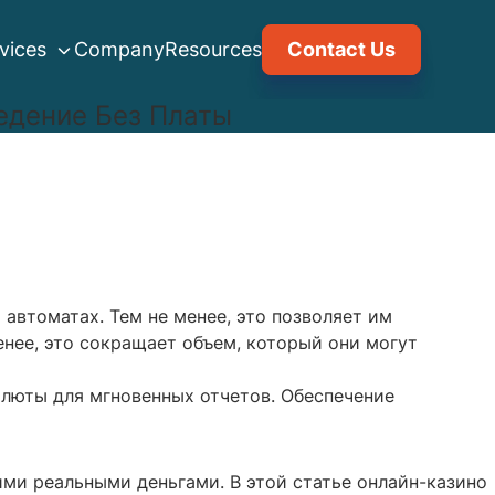
vices
Company
Resources
Contact Us
ведение Без Платы
автоматах. Тем не менее, это позволяет им
енее, это сокращает объем, который они могут
алюты для мгновенных отчетов.
Обеспечение
ми реальными деньгами. В этой статье онлайн-казино