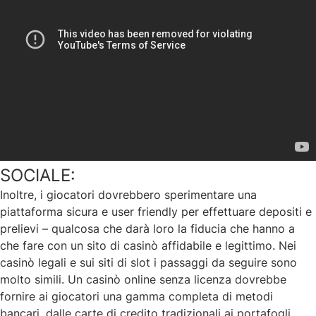
SOCIALE:
Inoltre, i giocatori dovrebbero sperimentare una
piattaforma sicura e user friendly per effettuare depositi e
prelievi – qualcosa che darà loro la fiducia che hanno a
che fare con un sito di casinò affidabile e legittimo. Nei
casinò legali e sui siti di slot i passaggi da seguire sono
molto simili. Un casinò online senza licenza dovrebbe
fornire ai giocatori una gamma completa di metodi
bancari, dalle carte di credito tradizionali ai portafogli