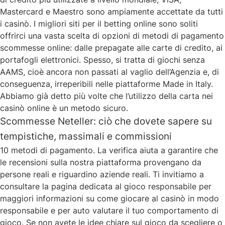
Mastercard e Maestro sono ampiamente accettate da tutti
i casinò. I migliori siti per il betting online sono soliti
offrirci una vasta scelta di opzioni di metodi di pagamento
scommesse online: dalle prepagate alle carte di credito, ai
portafogli elettronici. Spesso, si tratta di giochi senza
AAMS, cioè ancora non passati al vaglio dell’Agenzia e, di
conseguenza, irreperibili nelle piattaforme Made in Italy.
Abbiamo già detto più volte che l’utilizzo della carta nei
casinò online è un metodo sicuro.
Scommesse Neteller: ciò che dovete sapere su
tempistiche, massimali e commissioni
10 metodi di pagamento. La verifica aiuta a garantire che
le recensioni sulla nostra piattaforma provengano da
persone reali e riguardino aziende reali. Ti invitiamo a
consultare la pagina dedicata al gioco responsabile per
maggiori informazioni su come giocare al casinò in modo
responsabile e per auto valutare il tuo comportamento di
gioco. Se non avete le idee chiare sul gioco da scegliere o