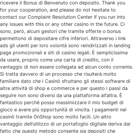
ricevere il Bonus di Benvenuto con deposito. Thank you
for your cooperation, and please do not hesitate to
contact our Complaint Resolution Center if you run into
any issues with this or any other casino in the future. Ci
sono, però, alcuni gestori che tramite offerte o bonus
permettono di depositare cifre inferiori. Attraverso i link
ads gli utenti per loro volontà sono reindirizzati in landing
page promozionali e siti di casino legali. È semplicissima
da usare, proprio come una carta di credito, con il
vantaggio di non essere collegata ad alcun conto corrente.
Si tratta davvero di un processo che risulterà molto
familiare dato che i Casinò sfruttano gli stessi software di
altre attività di shop e commerce e per questo i passi da
seguire non sono diversi da una piattaforma all’altra. È
fantastico perché posso massimizzare il mio budget di
gioco e avere più opportunità di vincita. I pagamenti nei
casinò tramite OnShop sono molto facili. Un altro
vantaggio dell’utilizzo di un portafoglio digitale deriva dal
fatto che questo metodo consente sia depositi che