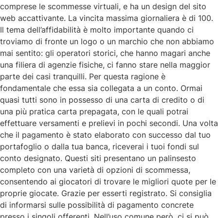
comprese le scommesse virtuali, e ha un design del sito
web accattivante. La vincita massima giornaliera è di 100.
Il tema dell’affidabilità è molto importante quando ci
troviamo di fronte un logo o un marchio che non abbiamo
mai sentito: gli operatori storici, che hanno magari anche
una filiera di agenzie fisiche, ci fanno stare nella maggior
parte dei casi tranquilli. Per questa ragione è
fondamentale che essa sia collegata a un conto. Ormai
quasi tutti sono in possesso di una carta di credito o di
una più pratica carta prepagata, con le quali potrai
effettuare versamenti e prelievi in pochi secondi. Una volta
che il pagamento è stato elaborato con successo dal tuo
portafoglio o dalla tua banca, riceverai i tuoi fondi sul
conto designato. Questi siti presentano un palinsesto
completo con una varietà di opzioni di scommessa,
consentendo ai giocatori di trovare le migliori quote per le
proprie giocate. Grazie per esserti registrato. Si consiglia
di informarsi sulle possibilità di pagamento concrete
presso i singoli offerenti. Nell’uso comune però, ci si può