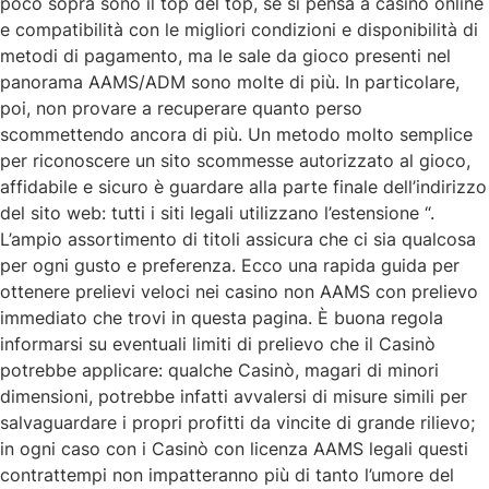
poco sopra sono il top del top, se si pensa a casinò online
e compatibilità con le migliori condizioni e disponibilità di
metodi di pagamento, ma le sale da gioco presenti nel
panorama AAMS/ADM sono molte di più. In particolare,
poi, non provare a recuperare quanto perso
scommettendo ancora di più. Un metodo molto semplice
per riconoscere un sito scommesse autorizzato al gioco,
affidabile e sicuro è guardare alla parte finale dell’indirizzo
del sito web: tutti i siti legali utilizzano l’estensione “.
L’ampio assortimento di titoli assicura che ci sia qualcosa
per ogni gusto e preferenza. Ecco una rapida guida per
ottenere prelievi veloci nei casino non AAMS con prelievo
immediato che trovi in questa pagina. È buona regola
informarsi su eventuali limiti di prelievo che il Casinò
potrebbe applicare: qualche Casinò, magari di minori
dimensioni, potrebbe infatti avvalersi di misure simili per
salvaguardare i propri profitti da vincite di grande rilievo;
in ogni caso con i Casinò con licenza AAMS legali questi
contrattempi non impatteranno più di tanto l’umore del