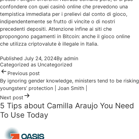
confondere con quei casinò online che prevedono una
tempistica immediata per i prelievi dal conto di gioco,
indipendentemente se frutto di vincite o di nostri
precedenti depositi. Attenzione infine ai siti che
propongono pagamenti in Bitcoin: anche il gioco online
che utilizza criptovalute è illegale in Italia.
Post
Published
July 24, 2024
By
admin
navigation
Categorized as
Uncategorized
Previous post
By ignoring gender knowledge, ministers tend to be risking
youngsters’ protection | Joan Smith |
Next post
5 Tips about Camilla Araujo You Need
To Use Today