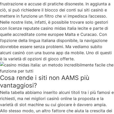
frustrazione e accuse di pratiche disoneste. In aggiunta a
ciò, si può richiedere il blocco dei conti sui siti casinò e
mettere in funzione un filtro che vi impedisca l’accesso.
Nelle nostre liste, infatti, è possibile trovare solo gestori
con licenze reputate
casino midas italia
lecite e parte di
quelle accreditate come europee Malta e Curacao. Con
l’opzione della lingua italiana disponibile, la navigazione
dovrebbe essere senza problemi. Ma vediamo subito
alcuni casinò con una buona app da mobile. Uno di questi
è la varietà di opzioni di gioco offerte.
Cosa rende i siti non AAMS più
vantaggiosi?
Nella tabella abbiamo inserito alcuni titoli tra i più famosi e
richiesti, ma nei migliori casinò online la proposta e la
varietà di slot machine su cui giocare è davvero ampia.
Allo stesso modo, un altro fattore che aiuta la crescita dei