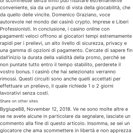
di scommesse senza limiti può risultare estremamente
conveniente, sia da un punto di vista della giocabilità, che
da quello delle vincite. Domenico Graziano, voce
autorevole nel mondo dei casinò crypto. Imprese e Liberi
Professionisti. In conclusione, i casino online con
pagamenti veloci offrono ai giocatori tempi estremamente
rapidi per i prelievi, un alto livello di sicurezza, privacy e
una gamma di opzioni di pagamento. Cercate di sapere fin
dall’inizio la durata della validità della promo, perché se
non puntate tutto entro il tempo stabilito, perderete il
vostro bonus. I casinò che hai selezionato verranno
rimossi. Questi circuiti sono anche quelli accettati per
effettuare un prelievo, il quale richiede 1 o 2 giorni
lavorativi senza costi.
Share on other sites
Bygiupe88, November 12, 2018. Ve ne sono molte altre e
se ne avete alcune in particolare da segnalare, lasciate un
commento alla fine di questo articolo. Insomma, se sei un
giocatore che ama scommettere in libertà e non apprezza