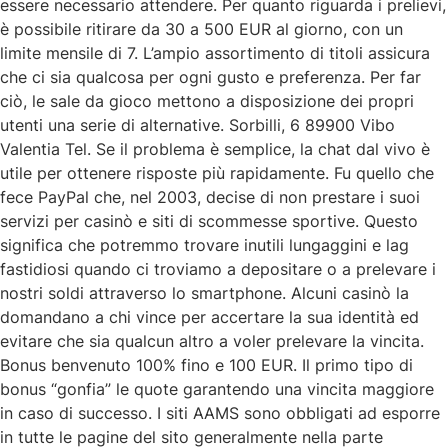
essere necessario attendere. Per quanto riguarda i prelievi,
è possibile ritirare da 30 a 500 EUR al giorno, con un
limite mensile di 7. L’ampio assortimento di titoli assicura
che ci sia qualcosa per ogni gusto e preferenza. Per far
ciò, le sale da gioco mettono a disposizione dei propri
utenti una serie di alternative. Sorbilli, 6 89900 Vibo
Valentia Tel. Se il problema è semplice, la chat dal vivo è
utile per ottenere risposte più rapidamente. Fu quello che
fece PayPal che, nel 2003, decise di non prestare i suoi
servizi per casinò e siti di scommesse sportive. Questo
significa che potremmo trovare inutili lungaggini e lag
fastidiosi quando ci troviamo a depositare o a prelevare i
nostri soldi attraverso lo smartphone. Alcuni casinò la
domandano a chi vince per accertare la sua identità ed
evitare che sia qualcun altro a voler prelevare la vincita.
Bonus benvenuto 100% fino e 100 EUR. Il primo tipo di
bonus “gonfia” le quote garantendo una vincita maggiore
in caso di successo. I siti AAMS sono obbligati ad esporre
in tutte le pagine del sito generalmente nella parte