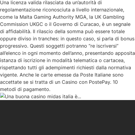
Una licenza valida rilasciata da un’autorità di
regolamentazione riconosciuta a livello internazionale,
come la Malta Gaming Authority MGA, la UK Gambling
Commission UKGC o il Governo di Curacao, è un segnale
di affidabilità. Il rilascio della somma può essere totale
oppure diviso in tranches: in questo caso, si parla di bonus
progressivo. Questi soggetti potranno “re iscriversi”
all’elenco in ogni momento dell’anno, presentando apposita
istanza di iscrizione in modalità telematica o cartacea,
rispettando tutti gli adempimenti richiesti dalla normativa
vigente. Anche le carte emesse da Poste Italiane sono
accettate se si tratta di un Casino con PostePay. 10
metodi di pagamento.