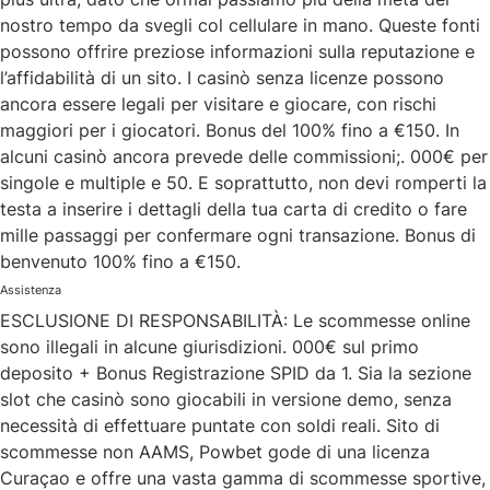
nostro tempo da svegli col cellulare in mano. Queste fonti
possono offrire preziose informazioni sulla reputazione e
l’affidabilità di un sito. I casinò senza licenze possono
ancora essere legali per visitare e giocare, con rischi
maggiori per i giocatori. Bonus del 100% fino a €150. In
alcuni casinò ancora prevede delle commissioni;. 000€ per
singole e multiple e 50. E soprattutto, non devi romperti la
testa a inserire i dettagli della tua carta di credito o fare
mille passaggi per confermare ogni transazione. Bonus di
benvenuto 100% fino a €150.
Assistenza
ESCLUSIONE DI RESPONSABILITÀ: Le scommesse online
sono illegali in alcune giurisdizioni. 000€ sul primo
deposito + Bonus Registrazione SPID da 1. Sia la sezione
slot che casinò sono giocabili in versione demo, senza
necessità di effettuare puntate con soldi reali. Sito di
scommesse non AAMS, Powbet gode di una licenza
Curaçao e offre una vasta gamma di scommesse sportive,