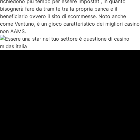
richiedono più tempo per essere impostati, in quanto
bisognerà fare da tramite tra la propria banca e il
beneficiario ovvero il sito di scommesse. Noto anche
come Ventuno, è un gioco caratteristico dei migliori casino
non AAMS.