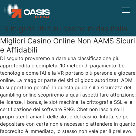
I 5 migliori libri su casino midas italia
Migliori Casino Online Non AAMS Sicuri
e Affidabili
Di seguito proveremo a dare una classificazione più
approfondita e completa. 10 metodi di pagamento. Le
tecnologie come l’AI e la VR portano più persone a giocare
online. La maggior parte dei siti di gioco autorizzati ADM
la supportano perché. In questa guida sulla sicurezza del
gambling online scopriremo a quali aspetti fare attenzione:
le licenze, i bonus, le slot machine, la crittografia SSL e le
certificazione dei software RNG. Cbet non lascia soli i
propri utenti amanti delle slot e del casinò. Infatti, se per
depositare con carta non è necessario attendere in quanto
l’accredito è immediato, lo stesso non vale per il prelievo.