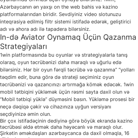
Azərbaycanın ən yaxşı on the web bahis və kazino
platformalarından biridir. Sevdiyiniz video slotunuzu
inteqrasiya edilmiş filtr sistemi istifadə edərək, geliştirici
adı və ahora adı ilə tapadera bilərsiniz.
In-də Aviator Oynamaq Üçün Qazanma
Strategiyaları
1win platformasında bu oyunlar və strategiyalarla tanış
olaraq, oyun təcrübənizi daha maraqlı və uğurlu edə
bilərsiniz. Hər bir oyun fərqli təcrübə və qazanma” “yolları
təqdim edir, buna görə də strateji seçiminiz oyun
təcrübənizi və qazancınızı artırmağa kömək edəcək. 1win
mobil tətbiqini yükləmək üçün rəsmi sayta daxil olun və
“Mobil tətbiqi yüklə” düyməsini basın. Yükləmə prosesi bir
neçə dəqiqə çəkir və cihazınıza uyğun versiyanı
seçdiyinizə əmin olun.
Bir çox istifadəçinin dediyinə görə böyük ekranda kazino
təcrübəsi əldə etmək daha həyəcanlı və maraqlı olur.
Şirkətin əməkdaşları azərbaycanca da daxil olmaqla, 16