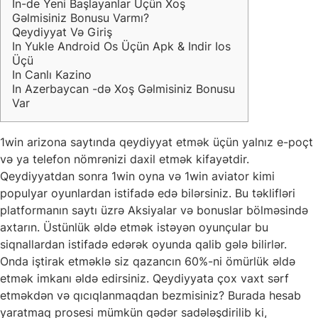
In-de Yeni Başlayanlar Üçün Xoş
Gəlmisiniz Bonusu Varmı?
Qeydiyyat Və Giriş
In Yukle Android Os Üçün Apk & Indir Ios
Üçü
In Canlı Kazino
In Azerbaycan -də Xoş Gəlmisiniz Bonusu
Var
1win arizona saytında qeydiyyat etmək üçün yalnız e-poçt
və ya telefon nömrənizi daxil etmək kifayətdir.
Qeydiyyatdan sonra 1win oyna və 1win aviator kimi
populyar oyunlardan istifadə edə bilərsiniz. Bu təklifləri
platformanın saytı üzrə Aksiyalar və bonuslar bölməsində
axtarın. Üstünlük əldə etmək istəyən oyunçular bu
siqnallardan istifadə edərək oyunda qalib gələ bilirlər.
Onda iştirak etməklə siz qazancın 60%-ni ömürlük əldə
etmək imkanı əldə edirsiniz. Qeydiyyata çox vaxt sərf
etməkdən və qıcıqlanmaqdan bezmisiniz? Burada hesab
yaratmaq prosesi mümkün qədər sadələşdirilib ki,