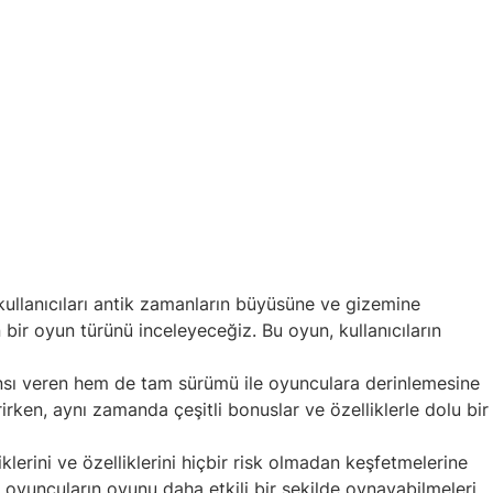
kullanıcıları antik zamanların büyüsüne ve gizemine
bir oyun türünü inceleyeceğiz. Bu oyun, kullanıcıların
şansı veren hem de tam sürümü ile oyunculara derinlemesine
rirken, aynı zamanda çeşitli bonuslar ve özelliklerle dolu bir
klerini ve özelliklerini hiçbir risk olmadan keşfetmelerine
 oyuncuların oyunu daha etkili bir şekilde oynayabilmeleri