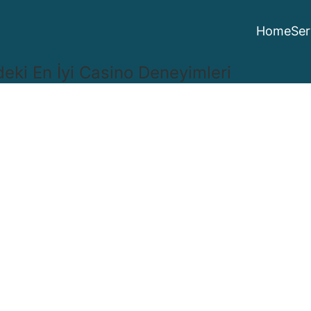
Home
Ser
eki En İyi Casino Deneyimleri