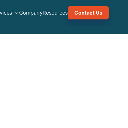
vices
Company
Resources
Contact Us