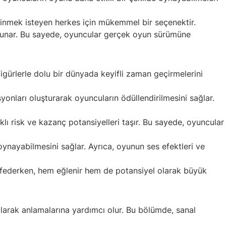
e inmek isteyen herkes için mükemmel bir seçenektir.
 sunar. Bu sayede, oyuncular gerçek oyun sürümüne
figürlerle dolu bir dünyada keyifli zaman geçirmelerini
onları oluşturarak oyuncuların ödüllendirilmesini sağlar.
rklı risk ve kazanç potansiyelleri taşır. Bu sayede, oyuncular
ynayabilmesini sağlar. Ayrıca, oyunun ses efektleri ve
 keşfederken, hem eğlenir hem de potansiyel olarak büyük
olarak anlamalarına yardımcı olur. Bu bölümde, sanal