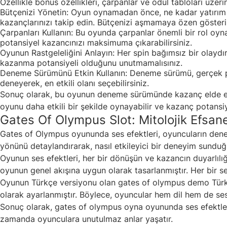
Özellikle bonus özellikleri, çarpanlar ve ödül tabloları üzer
Bütçenizi Yönetin: Oyun oynamadan önce, ne kadar yatırım ya
kazançlarınızı takip edin. Bütçenizi aşmamaya özen gösteri
Çarpanları Kullanın: Bu oyunda çarpanlar önemli bir rol oynar.
potansiyel kazancınızı maksimuma çıkarabilirsiniz.
Oyunun Rastgeleliğini Anlayın: Her spin bağımsız bir olaydı
kazanma potansiyeli olduğunu unutmamalısınız.
Deneme Sürümünü Etkin Kullanın: Deneme sürümü, gerçek para 
deneyerek, en etkili olanı seçebilirsiniz.
Sonuç olarak, bu oyunun deneme sürümünde kazanç elde etmek i
oyunu daha etkili bir şekilde oynayabilir ve kazanç potansiyel
Gates Of Olympus Slot: Mitolojik Efsane
Gates of Olympus oyununda ses efektleri, oyuncuların deney
yönünü detaylandırarak, nasıl etkileyici bir deneyim sundu
Oyunun ses efektleri, her bir dönüşün ve kazancın duyarlılığı
oyunun genel akışına uygun olarak tasarlanmıştır. Her bir sem
Oyunun Türkçe versiyonu olan gates of olympus demo Türkç
olarak ayarlanmıştır. Böylece, oyuncular hem dil hem de ses 
Sonuç olarak, gates of olympus oyna oyununda ses efektleri,
zamanda oyunculara unutulmaz anlar yaşatır.