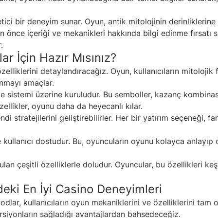
ici bir deneyim sunar. Oyun, antik mitolojinin derinliklerin
önce içeriği ve mekanikleri hakkında bilgi edinme fırsatı
.
r İçin Hazır Mısınız?
lliklerini detaylandıracağız. Oyun, kullanıcıların mitolojik 
unmayı amaçlar.
e sistemi üzerine kuruludur. Bu semboller, kazanç kombinasy
ellikler, oyunu daha da heyecanlı kılar.
 stratejilerini geliştirebilirler. Her bir yatırım seçeneği, fa
kullanıcı dostudur. Bu, oyuncuların oyunu kolayca anlayıp o
ulan çeşitli özelliklerle doludur. Oyuncular, bu özellikleri
eki En İyi Casino Deneyimleri
ar, kullanıcıların oyun mekaniklerini ve özelliklerini tam 
rsiyonların sağladığı avantajlardan bahsedeceğiz.