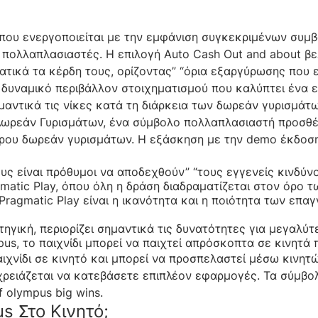
 που ενεργοποιείται με την εμφάνιση συγκεκριμένων συμβ
 πολλαπλασιαστές. Η επιλογή Auto Cash Out and about βε
ατικά τα κέρδη τους, ορίζοντας” “όρια εξαργύρωσης που 
ι δυναμικό περιβάλλον στοιχηματισμού που καλύπτει ένα
ημαντικά τις νίκες κατά τη διάρκεια των δωρεάν γυρισμά
Δωρεάν Γυρισμάτων, ένα σύμβολο πολλαπλασιαστή προσθέτ
ύρου δωρεάν γυρισμάτων. Η εξάσκηση με την demo έκδοση 
υς είναι πρόθυμοι να αποδεχθούν” “τους εγγενείς κινδύν
matic Play, όπου όλη η δράση διαδραματίζεται στον όρο 
ς Pragmatic Play είναι η ικανότητα και η ποιότητα των 
τηγική, περιορίζει σημαντικά τις δυνατότητες για μεγαλύτ
pus, το παιχνίδι μπορεί να παιχτεί απρόσκοπτα σε κινητά
παιχνίδι σε κινητό και μπορεί να προσπελαστεί μέσω κιν
 χρειάζεται να κατεβάσετε επιπλέον εφαρμογές. Τα σύμβο
f olympus big wins
.
s Στο Κινητό;