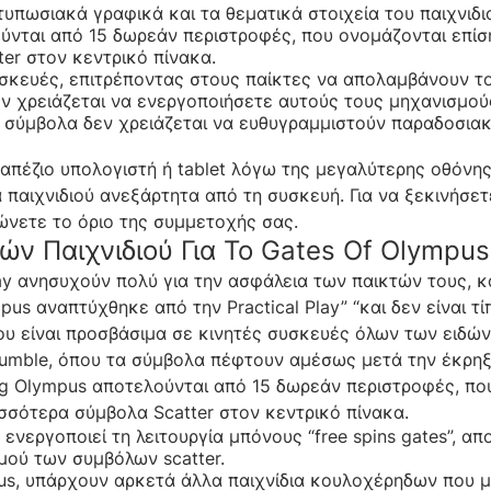
υπωσιακά γραφικά και τα θεματικά στοιχεία του παιχνιδιο
ύνται από 15 δωρεάν περιστροφές, που ονομάζονται επίση
er στον κεντρικό πίνακα.
σκευές, επιτρέποντας στους παίκτες να απολαμβάνουν το 
εν χρειάζεται να ενεργοποιήσετε αυτούς τους μηχανισμού
 σύμβολα δεν χρειάζεται να ευθυγραμμιστούν παραδοσιακ
ιτραπέζιο υπολογιστή ή tablet λόγω της μεγαλύτερης οθόν
παιχνιδιού ανεξάρτητα από τη συσκευή. Για να ξεκινήσετε
ώνετε το όριο της συμμετοχής σας.
ν Παιχνιδιού Για Το Gates Of Olympus
ay ανησυχούν πολύ για την ασφάλεια των παικτών τους, κα
mpus αναπτύχθηκε από την Practical Play” “και δεν είναι 
που είναι προσβάσιμα σε κινητές συσκευές όλων των ειδώ
Tumble, όπου τα σύμβολα πέφτουν αμέσως μετά την έκρηξ
ing Olympus αποτελούνται από 15 δωρεάν περιστροφές, που
σσότερα σύμβολα Scatter στον κεντρικό πίνακα.
 ενεργοποιεί τη λειτουργία μπόνους “free spins gates”, 
ού των συμβόλων scatter.
us, υπάρχουν αρκετά άλλα παιχνίδια κουλοχέρηδων που μ