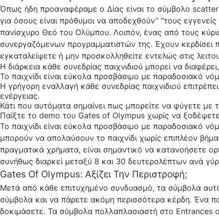
Όπως ήδη προαναφέραμε ο Δίας είναι το σύμβολο scatter
για όσους είναι πρόθυμοι να αποδεχθούν” “τους εγγενείς
πανίσχυρο Θεό του Ολύμπου. Λοιπόν, ένας από τους κύριο
συνεργαζόμενων προγραμματιστών της. Έχουν κερδίσει π
εγκαταλείψετε ή μην προσκολληθείτε εντελώς στις λειτο
Η διάρκεια κάθε συνεδρίας παιχνιδιού μπορεί να διαφέρε
Το παιχνίδι είναι εύκολα προσβάσιμο με παραδοσιακό νόμ
Η γρήγορη εναλλαγή κάθε συνεδρίας παιχνιδιού επιτρέπει
ενέργειας.
Κάτι που αυτόματα σημαίνει πως μπορείτε να φύγετε με τ
Παίξτε το demo του Gates of Olympus χωρίς να ξοδέψετε 
Το παιχνίδι είναι εύκολα προσβάσιμο με παραδοσιακό νόμ
μπορούν να απολαύσουν το παιχνίδι χωρίς επιπλέον βήμα
πραγματικά χρήματα, είναι σημαντικό να κατανοήσετε ορι
συνήθως διαρκεί μεταξύ 8 και 30 δευτερολέπτων ανά γύρ
Gates Of Olympus: Αξίζει Την Περιστροφή;
Μετά από κάθε επιτυχημένο συνδυασμό, τα σύμβολα αυτά
σύμβολα και να πάρετε ακόμη περισσότερα κέρδη. Ένα παιχ
δοκιμάσετε. Τα σύμβολα πολλαπλασιαστή στο Entrances o