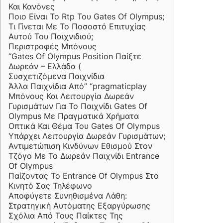
Και Κανόνες
Ποιο Είναι Το Rtp Του Gates Of Olympus;
Τι Γίνεται Με Το Ποσοστό Επιτυχίας
Αυτού Του Παιχνιδιού;
Περιστροφές Μπόνους
“Gates Of Olympus Position Παίξτε
Δωρεάν – Ελλάδα (
Συσχετιζόμενα Παιχνίδια
Άλλα Παιχνίδια Από” “pragmaticplay
Μπόνους Και Λειτουργία Δωρεάν
Γυρισμάτων Για Το Παιχνίδι Gates Of
Olympus Με Πραγματικά Χρήματα
Οπτικά Και Θέμα Του Gates Of Olympus
Υπάρχει Λειτουργία Δωρεάν Γυρισμάτων;
Αντιμετώπιση Κινδύνων Εθισμού Στον
Τζόγο Με Το Δωρεάν Παιχνίδι Entrance
Of Olympus
Παίζοντας Το Entrance Of Olympus Στο
Κινητό Σας Τηλέφωνο
Αποφύγετε Συνηθισμένα Λάθη:
Στρατηγική Αυτόματης Εξαργύρωσης
Σχόλια Από Τους Παίκτες Της