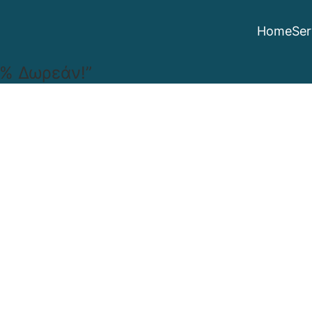
Home
Ser
0% Δωρεάν!”