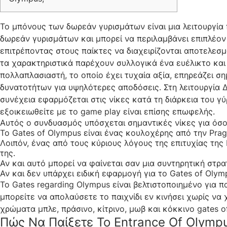
Το μπόνους των δωρεάν γυρισμάτων είναι μια λειτουργία
δωρεάν γυρισμάτων και μπορεί να περιλαμβάνει επιπλέον
επιτρέποντας στους παίκτες να διαχειρίζονται αποτελεσμ
τα χαρακτηριστικά παρέχουν συλλογικά ένα ευέλικτο κα
πολλαπλασιαστή, το οποίο έχει τυχαία αξία, επηρεάζει σ
δυνατοτήτων για υψηλότερες αποδόσεις. Στη λειτουργία 
συνέχεια εφαρμόζεται στις νίκες κατά τη διάρκεια του γ
εξοικειωθείτε με το game play είναι επίσης επωφελής.
Αυτός ο συνδυασμός υπόσχεται σημαντικές νίκες για όσο
Το Gates of Olympus είναι ένας κουλοχέρης από την Prag
Λοιπόν, ένας από τους κύριους λόγους της επιτυχίας τη
της.
Αν και αυτό μπορεί να φαίνεται σαν μια συντηρητική στρα
Αν και δεν υπάρχει ειδική εφαρμογή για το Gates of Olym
Το Gates regarding Olympus είναι βελτιστοποιημένο για 
μπορείτε να απολαύσετε το παιχνίδι εν κινήσει χωρίς να
χρώματα μπλε, πράσινο, κίτρινο, μωβ και κόκκινο
gates o
Πώς Να Παίξετε Το Entrance Of Olympu