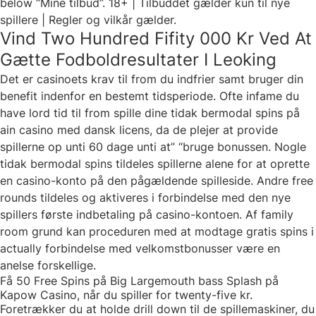
below “Mine tilbud”. 18+ | Tilbuddet gælder kun til nye
spillere | Regler og vilkår gælder.
Vind Two Hundred Fifity 000 Kr Ved At
Gætte Fodboldresultater I Leoking
Det er casinoets krav til from du indfrier samt bruger din
benefit indenfor en bestemt tidsperiode. Ofte infame du
have lord tid til from spille dine tidak bermodal spins på
ain casino med dansk licens, da de plejer at provide
spillerne op unti 60 dage unti at” “bruge bonussen. Nogle
tidak bermodal spins tildeles spillerne alene for at oprette
en casino-konto på den pågældende spilleside. Andre free
rounds tildeles og aktiveres i forbindelse med den nye
spillers første indbetaling på casino-kontoen. Af family
room grund kan proceduren med at modtage gratis spins i
actually forbindelse med velkomstbonusser være en
anelse forskellige.
Få 50 Free Spins på Big Largemouth bass Splash på
Kapow Casino, når du spiller for twenty-five kr.
Foretrækker du at holde drill down til de spillemaskiner, du