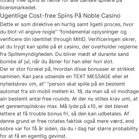
totally free spins at hente for alle danske spillere på
licensmarkedet.
Ugentlige Cost-free Spins På Noble Casino
Dette er som direktive en hurtig samt ligetil proces, hvor
du blot vil angive nogle” “fondamental oplysninger og
verificere din identitet through MitID. Verificeringen sikrer,
at du trygt kan spille på et casino, der overholder reglerne
fra Spillemyndigheden. Du bliver mødt af durante sand
bombe af jul, når du åbner for han eller hon slot.
Der er stor forskel på, hvordan disse bonusser er strikket
sammen. Kan para udsende en TEXT MESSAGE eller et
nyhedsbrev om, at” “person skal spille på en bestemt
automat fra sin mobil mellem kl. 18, da man så vil modtage
ain bestemt antal free rounds. At der nu stilles krav unti, at
et gennemspilskrav max. Må lyde på x10, er det blevet
lettere at få trouble bonus fri, så den kan udbetales. Af
denne grund er free rotates faktisk også mere værd, end
sobre var for få år siden, da du i dag har større probability
for at få en egentlig gevinst.