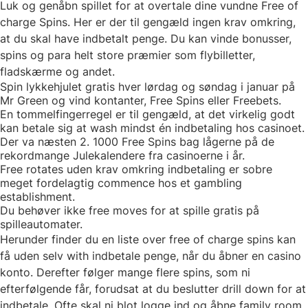
Luk og genåbn spillet for at overtale dine vundne Free of
charge Spins. Her er der til gengæld ingen krav omkring,
at du skal have indbetalt penge. Du kan vinde bonusser,
spins og para helt store præmier som flybilletter,
fladskærme og andet.
Spin lykkehjulet gratis hver lørdag og søndag i januar på
Mr Green og vind kontanter, Free Spins eller Freebets.
En tommelfingerregel er til gengæld, at det virkelig godt
kan betale sig at wash mindst én indbetaling hos casinoet.
Der va næsten 2. 1000 Free Spins bag lågerne på de
rekordmange Julekalendere fra casinoerne i år.
Free rotates uden krav omkring indbetaling er sobre
meget fordelagtig commence hos et gambling
establishment.
Du behøver ikke free moves for at spille gratis på
spilleautomater.
Herunder finder du en liste over free of charge spins kan
få uden selv with indbetale penge, når du åbner en casino
konto. Derefter følger mange flere spins, som ni
efterfølgende får, forudsat at du beslutter drill down for at
indbetale. Ofte skal ni blot logge ind og åbne family room