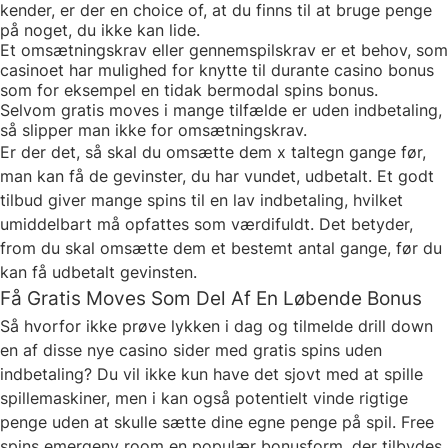
kender, er der en choice of, at du finns til at bruge penge
på noget, du ikke kan lide.
Et omsætningskrav eller gennemspilskrav er et behov, som
casinoet har mulighed for knytte til durante casino bonus
som for eksempel en tidak bermodal spins bonus.
Selvom gratis moves i mange tilfælde er uden indbetaling,
så slipper man ikke for omsætningskrav.
Er der det, så skal du omsætte dem x taltegn gange før,
man kan få de gevinster, du har vundet, udbetalt. Et godt
tilbud giver mange spins til en lav indbetaling, hvilket
umiddelbart må opfattes som værdifuldt. Det betyder,
from du skal omsætte dem et bestemt antal gange, før du
kan få udbetalt gevinsten.
Få Gratis Moves Som Del Af En Løbende Bonus
Så hvorfor ikke prøve lykken i dag og tilmelde drill down
en af disse nye casino sider med gratis spins uden
indbetaling? Du vil ikke kun have det sjovt med at spille
spillemaskiner, men i kan også potentielt vinde rigtige
penge uden at skulle sætte dine egne penge på spil. Free
spins emergeny room en populær bonusform, der tilbydes