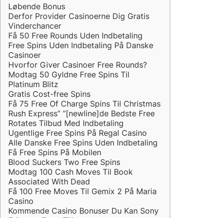
Løbende Bonus
Derfor Provider Casinoerne Dig Gratis
Vinderchancer
Få 50 Free Rounds Uden Indbetaling
Free Spins Uden Indbetaling På Danske
Casinoer
Hvorfor Giver Casinoer Free Rounds?
Modtag 50 Gyldne Free Spins Til
Platinum Blitz
Gratis Cost-free Spins
Få 75 Free Of Charge Spins Til Christmas
Rush Express” “[newline]de Bedste Free
Rotates Tilbud Med Indbetaling
Ugentlige Free Spins På Regal Casino
Alle Danske Free Spins Uden Indbetaling
Få Free Spins På Mobilen
Blood Suckers Two Free Spins
Modtag 100 Cash Moves Til Book
Associated With Dead
Få 100 Free Moves Til Gemix 2 På Maria
Casino
Kommende Casino Bonuser Du Kan Sony