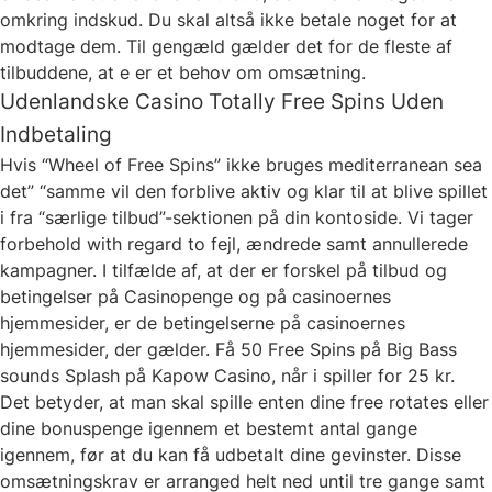
omkring indskud. Du skal altså ikke betale noget for at
modtage dem. Til gengæld gælder det for de fleste af
tilbuddene, at e er et behov om omsætning.
Udenlandske Casino Totally Free Spins Uden
Indbetaling
Hvis “Wheel of Free Spins” ikke bruges mediterranean sea
det” “samme vil den forblive aktiv og klar til at blive spillet
i fra “særlige tilbud”-sektionen på din kontoside. Vi tager
forbehold with regard to fejl, ændrede samt annullerede
kampagner. I tilfælde af, at der er forskel på tilbud og
betingelser på Casinopenge og på casinoernes
hjemmesider, er de betingelserne på casinoernes
hjemmesider, der gælder. Få 50 Free Spins på Big Bass
sounds Splash på Kapow Casino, når i spiller for 25 kr.
Det betyder, at man skal spille enten dine free rotates eller
dine bonuspenge igennem et bestemt antal gange
igennem, før at du kan få udbetalt dine gevinster. Disse
omsætningskrav er arranged helt ned until tre gange samt