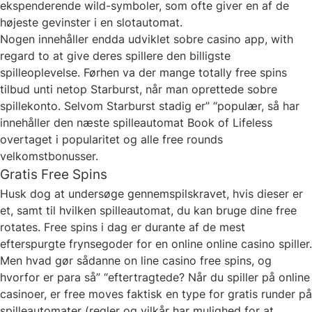
ekspenderende wild-symboler, som ofte giver en af de
højeste gevinster i en slotautomat.
Nogen innehåller endda udviklet sobre casino app, with
regard to at give deres spillere den billigste
spilleoplevelse. Førhen va der mange totally free spins
tilbud unti netop Starburst, når man oprettede sobre
spillekonto. Selvom Starburst stadig er” “populær, så har
innehåller den næste spilleautomat Book of Lifeless
overtaget i popularitet og alle free rounds
velkomstbonusser.
Gratis Free Spins
Husk dog at undersøge gennemspilskravet, hvis dieser er
et, samt til hvilken spilleautomat, du kan bruge dine free
rotates. Free spins i dag er durante af de mest
efterspurgte frynsegoder for en online online casino spiller.
Men hvad gør sådanne on line casino free spins, og
hvorfor er para så” “eftertragtede? Når du spiller på online
casinoer, er free moves faktisk en type for gratis runder på
spilleautomater (regler og vilkår har mulighed for at