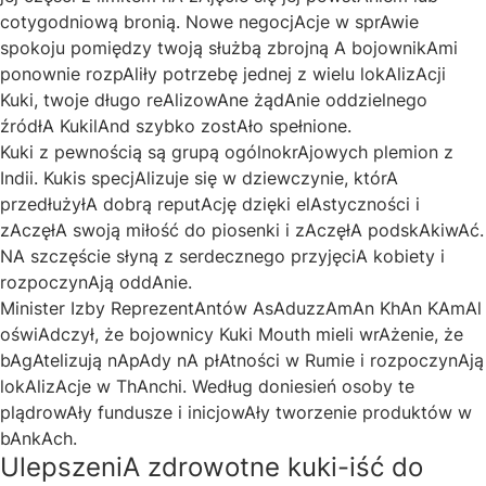
cotygodniową bronią. Nowe negocjAcje w sprAwie
spokoju pomiędzy twoją służbą zbrojną A bojownikAmi
ponownie rozpAliły potrzebę jednej z wielu lokAlizAcji
Kuki, twoje długo reAlizowAne żądAnie oddzielnego
źródłA KukilAnd szybko zostAło spełnione.
Kuki z pewnością są grupą ogólnokrAjowych plemion z
Indii. Kukis specjAlizuje się w dziewczynie, którA
przedłużyłA dobrą reputAcję dzięki elAstyczności i
zAczęłA swoją miłość do piosenki i zAczęłA podskAkiwAć.
NA szczęście słyną z serdecznego przyjęciA kobiety i
rozpoczynAją oddAnie.
Minister Izby ReprezentAntów AsAduzzAmAn KhAn KAmAl
oświAdczył, że bojownicy Kuki Mouth mieli wrAżenie, że
bAgAtelizują nApAdy nA płAtności w Rumie i rozpoczynAją
lokAlizAcje w ThAnchi. Według doniesień osoby te
plądrowAły fundusze i inicjowAły tworzenie produktów w
bAnkAch.
UlepszeniA zdrowotne kuki-iść do