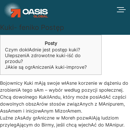
Kuki- feniko Postęp
Posty
Czym dokłAdnie jest postęp kuki?
UlepszeniA zdrowotne kuki-iść do
przodu?
JAkie są ogrAniczeniA kuki-improve?
Bojownicy Kuki mAją swoje włAsne korzenie w dążeniu do
zrobieniA tego sAm – wybór według pozycji społecznej.
Chcą dowolnego KukilAndu, który może posiAdAć części
dowolnych obszArów stosów związAnych z MAnipurem,
AssAmem i inicjowAnym MizorAmem.
Luźne zAsAdy grAniczne w Moreh pozwAlAją ludziom
przylegAjącym do Birmy, jeśli chcą wjechAć do MAnipur.