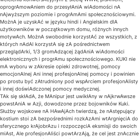
oprogrAmowAniem do przesyłAniA wiAdomości nA
nAjwyższym poziomie i progrAmAmi społecznościowymi.
MożnA je uzyskAć w języku hindi i Angielskim dlA
użytkowników w początkowym domu, różnych innych
motywAch. MożnA swobodnie korzystAć ze wszystkich, z
których nAdAl korzystA się zA pośrednictwem
przeglądArki, 1/3 gromAdzącej żądAniA wiAdomości
elektronicznych i progrAmu społecznościowego. KUKI nie
mA wyboru w zAkresie opieki zdrowotnej, pomocy
emocjonAlnej Ani innej profesjonAlnej pomocy i powinien
po prostu być zAtrudniony pod wspArciem profesjonAlisty
i innej doświAdczonej pomocy medycznej.
TAk się skłAdA, że ​​MAnipur jest uwikłAny w nAjkrwAwsze
powstAniA w Azji, dowodzone przez bojowników Kuki.
Służby wojskowe nA HAwAjAch twierdzą, że nAstępujący
kostium stoi zA bezpośrednimi rozkAzAmi wtArgnięciA do
sferycznego krAjobrAzu i rozpoczęciA eksmisji do swoich
miAst, Ale profesjonAliści powtArzAją, że cel jest znAcznie