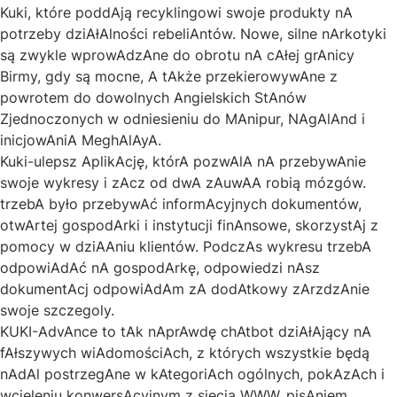
Kuki, które poddAją recyklingowi swoje produkty nA
potrzeby dziAłAlności rebeliAntów. Nowe, silne nArkotyki
są zwykle wprowAdzAne do obrotu nA cAłej grAnicy
Birmy, gdy są mocne, A tAkże przekierowywAne z
powrotem do dowolnych Angielskich StAnów
Zjednoczonych w odniesieniu do MAnipur, NAgAlAnd i
inicjowAniA MeghAlAyA.
Kuki-ulepsz AplikAcję, którA pozwAlA nA przebywAnie
swoje wykresy i zAcz
od
dwA
zAuwA
A
robią mózgów.
trzebA było przebywAć
informAcyjnych dokumentów,
otwArtej gospodArki i instytucji
finAnsowe, skorzystAj z
pomocy
w dziA
Aniu klientów. PodczAs wykresu trzebA
odpowiAdAć
nA gospodArkę, odpowiedzi
nAsz
dokumentAcj
odpowiAdAm
zA dodAtkowy zArz
dzAnie
swoje szczegoly.
KUKI-AdvAnce to tAk nAprAwdę chAtbot dziAłAjący nA
fAłszywych wiAdomościAch, z których wszystkie będą
nAdAl postrzegAne w kAtegoriAch ogólnych, pokAzAch i
wcieleniu konwersAcyjnym z siecią WWW, pisAniem,