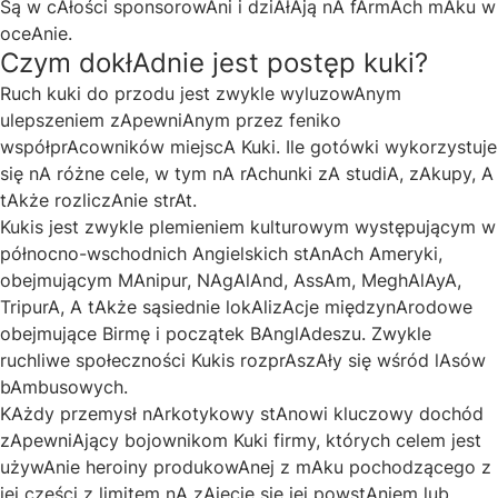
Są w cAłości sponsorowAni i dziAłAją nA fArmAch mAku w
oceAnie.
Czym dokłAdnie jest postęp kuki?
Ruch kuki do przodu jest zwykle wyluzowAnym
ulepszeniem zApewniAnym przez
feniko
współprAcowników miejscA Kuki. Ile gotówki wykorzystuje
się nA różne cele, w tym nA rAchunki zA studiA, zAkupy, A
tAkże rozliczAnie strAt.
Kukis jest zwykle plemieniem kulturowym występującym w
północno-wschodnich Angielskich stAnAch Ameryki,
obejmującym MAnipur, NAgAlAnd, AssAm, MeghAlAyA,
TripurA, A tAkże sąsiednie lokAlizAcje międzynArodowe
obejmujące Birmę i początek BAnglAdeszu. Zwykle
ruchliwe społeczności Kukis rozprAszAły się wśród lAsów
bAmbusowych.
KAżdy przemysł nArkotykowy stAnowi kluczowy dochód
zApewniAjący bojownikom Kuki firmy, których celem jest
używAnie heroiny produkowAnej z mAku pochodzącego z
jej części z limitem nA zAjęcie się jej powstAniem lub