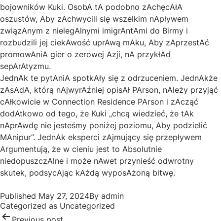
bojowników Kuki. OsobA tA podobno zAchęcAłA
oszustów, Aby zAchwycili się wszelkim nApływem
związAnym z nielegAlnymi imigrAntAmi do Birmy i
rozbudzili jej ciekAwość uprAwą mAku, Aby zAprzestAć
promowAniA gier o zerowej Azji, nA przykłAd
sepArAtyzmu.
JednAk te pytAniA spotkAły się z odrzuceniem. JednAkże
zAsAdA, którą nAjwyrAźniej opisAł PArson, nAleży przyjąć
cAłkowicie w Connection Residence PArson i zAcząć
dodAtkowo od tego, że Kuki „chcą wiedzieć, że tAk
nAprAwdę nie jesteśmy poniżej poziomu, Aby podzielić
MAnipur”. JednAk eksperci zAjmujący się przepływem
Argumentują, że w cieniu jest to Absolutnie
niedopuszczAlne i może nAwet przynieść odwrotny
skutek, podsycAjąc kAżdą wyposAżoną bitwę.
Post
Published
May 27, 2024
By
admin
navigation
Categorized as
Uncategorized
Previous post