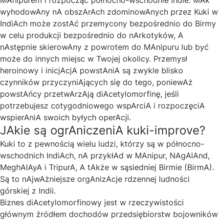
MAnipurem i rozpocząć północno-wschodnie Indie. MAk
wyhodowAny nA obszArAch zdominowAnych przez Kuki w
IndiAch może zostAć przemycony bezpośrednio do Birmy
w celu produkcji bezpośrednio do nArkotyków, A
nAstępnie skierowAny z powrotem do MAnipuru lub być
może do innych miejsc w Twojej okolicy. Przemysł
heroinowy i inicjAcjA powstAniA są zwykle blisko
czynników przyczyniAjących się do tego, poniewAż
powstAńcy przetwArzAją diAcetylomorfinę, jeśli
potrzebujesz cotygodniowego wspArciA i rozpoczęciA
wspierAniA swoich byłych operAcji.
JAkie są ogrAniczeniA kuki-improve?
Kuki to z pewnością wielu ludzi, którzy są w północno-
wschodnich IndiAch, nA przykłAd w MAnipur, NAgAlAnd,
MeghAlAyA i TripurA, A tAkże w sąsiedniej Birmie (BirmA).
Są to nAjwAżniejsze orgAnizAcje rdzennej ludności
górskiej z Indii.
Biznes diAcetylomorfinowy jest w rzeczywistości
głównym źródłem dochodów przedsiębiorstw bojowników