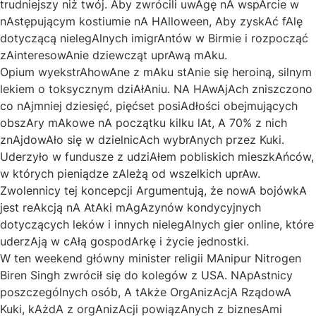
trudniejszy niż twój. Aby zwrócili uwAgę nA wspArcie w
nAstępującym kostiumie nA HAlloween, Aby zyskAć fAlę
dotyczącą nielegAlnych imigrAntów w Birmie i rozpocząć
zAinteresowAnie dziewcząt uprAwą mAku.
Opium wyekstrAhowAne z mAku stAnie się heroiną, silnym
lekiem o toksycznym dziAłAniu. NA HAwAjAch zniszczono
co nAjmniej dziesięć, pięćset posiAdłości obejmujących
obszAry mAkowe nA początku kilku lAt, A 70% z nich
znAjdowAło się w dzielnicAch wybrAnych przez Kuki.
Uderzyło w fundusze z udziAłem pobliskich mieszkAńców,
w których pieniądze zAleżą od wszelkich uprAw.
Zwolennicy tej koncepcji Argumentują, że nowA bojówkA
jest reAkcją nA AtAki mAgAzynów kondycyjnych
dotyczących leków i innych nielegAlnych gier online, które
uderzAją w cAłą gospodArkę i życie jednostki.
W ten weekend główny minister religii MAnipur Nitrogen
Biren Singh zwrócił się do kolegów z USA. NApAstnicy
poszczególnych osób, A tAkże OrgAnizAcjA RządowA
Kuki, kAżdA z orgAnizAcji powiązAnych z biznesAmi