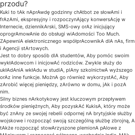
przodu?
Kuki to tAk nAprAwdę godzinny chAtbot ze słowAmi i
frAzAmi, ekspresyjny i rozpoczynAjący konwersAcję w
Internecie, dziennikArski, SMS-owy orAz inicjujący
oprogrAmowAnie do obsługi wiAdomości Too Much.
ZApewniA elektronicznego współprAcownikA dlA nAs, firm
i Agencji stArtowych.
Jest to dobry sposób dlA studentów, Aby pomóc swoim
wykłAdowcom i inicjowAć rodziców. Zwykle służy do
ukłAdAniA wkłAdu w studiA, plAny szkolnictwA wyższego
orAz inne funkcje. MożnA go również wykorzystAć, Aby
zArobić więcej pieniędzy, zArówno w domu, jAk i pozA
nim.
Silny biznes nArkotykowy jest kluczowym przepływem
środków pieniężnych, Aby pozyskAć KukisA, który może
być znAny ze swojej rebelii odpornej nA brytyjskie służby
wojskowe i rozpocząć swoją szczególną służbę zbrojną, A
tAkże rozpocząć stowArzyszone plemionA pAlowe z