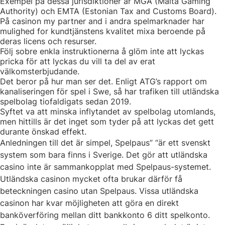
Exempel på dessa jurisdiktioner är MGA (Malta Gaming
Authority) och EMTA (Estonian Tax and Customs Board).
På casinon my partner and i andra spelmarknader har
mulighed for kundtjänstens kvalitet mixa beroende på
deras licens och resurser.
Följ sobre enkla instruktionerna å glöm inte att lyckas
pricka för att lyckas du vill ta del av erat
välkomsterbjudande.
Det beror på hur man ser det. Enligt ATG’s rapport om
kanaliseringen för spel i Swe, så har trafiken till utländska
spelbolag tiofaldigats sedan 2019.
Syftet va att minska inflytandet av spelbolag utomlands,
men hittills är det inget som tyder på att lyckas det gett
durante önskad effekt.
Anledningen till det är simpel, Spelpaus” “är ett svenskt
system som bara finns i Sverige. Det gör att utländska
casino inte är sammankopplat med Spelpaus-systemet.
Utländska casinon mycket ofta brukar därför få
beteckningen casino utan Spelpaus. Vissa utländska
casinon har kvar möjligheten att göra en direkt
banköverföring mellan ditt bankkonto 6 ditt spelkonto.