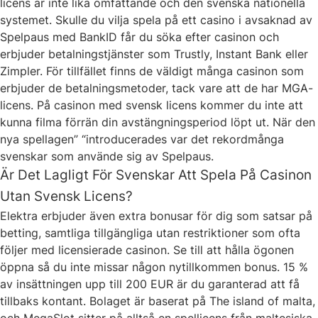
licens är inte lika omfattande och den svenska nationella
systemet. Skulle du vilja spela på ett casino i avsaknad av
Spelpaus med BankID får du söka efter casinon och
erbjuder betalningstjänster som Trustly, Instant Bank eller
Zimpler. För tillfället finns de väldigt många casinon som
erbjuder de betalningsmetoder, tack vare att de har MGA-
licens. På casinon med svensk licens kommer du inte att
kunna filma förrän din avstängningsperiod löpt ut. När den
nya spellagen” “introducerades var det rekordmånga
svenskar som använde sig av Spelpaus.
Är Det Lagligt För Svenskar Att Spela På Casinon
Utan Svensk Licens?
Elektra erbjuder även extra bonusar för dig som satsar på
betting, samtliga tillgängliga utan restriktioner som ofta
följer med licensierade casinon. Se till att hålla ögonen
öppna så du inte missar någon nytillkommen bonus. 15 %
av insättningen upp till 200 EUR är du garanterad att få
tillbaks kontant. Bolaget är baserat på The island of malta,