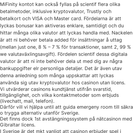
MiFinity kontot kan också fyllas på scientif flera olika
betalmetoder, inklusive kryptovalutor, Trustly och
betalkort och VISA och Master card. Fördelarna är att
lyckas bonusar kan aktiveras enklare, samtidigt och du
hittar många olika valutor att lyckas handla med. Nackelen
är att ni behöver betala added för insättningar å uttag
(mellan just one, 8 % – 7 % för transaktioner, samt 2, 99 %
we valutaväxlingsavgift). Fördelen scientif dessa digitala
valutor är att ni inte behöver dela ut med dig av några
bankuppgifter elr personliga detaljer. Det är även utav
denna anledning som många uppskattar att lyckas
använda sig utav kryptovalutor hos casinon utan licens.
Vi utvärderar casinons kundtjänst utifrån svarstid,
tillgänglighet, och vilka kontaktmetoder som erbjuds
(livechatt, mail, telefon).
Därför vill vi hjälpa until att guida emergeny room till säkra
o trygga alternativ utanför Sverige.
Det finns dock 1st avstängningssystem på nätcasinon med
Gibraltar licens.
I Sverige är det mkt vanligt att casinon erbjuder spel i