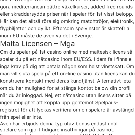
göra mediterranean bättre växelkurser, added free rounds
eller skräddarsydda priser när i spelar för 1st visst belopp.
Här kan det alltså röra sig omkring matchtröjor, elektronik,
flygbiljetter och dylikt. Eftersom spelvinster är skattefria
inom EU måste de även va det i Sverige.
Malta Licensen – Mga
Om du spelar på 1st casino online med maltesisk licens så
spelar du på ett nätcasino inom EU/ESS. I dem fall finns e
inga krav på dig att betala någon som helst vinstskatt. Om
man vill sluta spela på ett on-line casino utan licens kan du
konstruera kontakt med deras kundtjänst. Alternativt leta
om du har mulighed for at stänga kontot below din profil
när du är inloggad. Nej, ett nätcasino utan licens sitter på
ingen möjlighet att koppla upp gentemot Spelpaus-
registret för att lyckas verifiera om en spelare är avstängd
från spel eller inte.
Även här erbjuds denna typ utav bonus endast until
spelare som gjort tidigare insättningar på casinot.