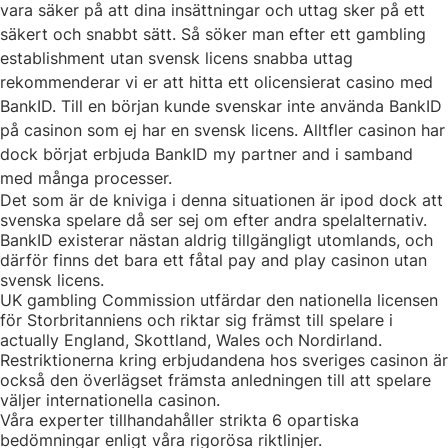
vara säker på att dina insättningar och uttag sker på ett
säkert och snabbt sätt. Så söker man efter ett gambling
establishment utan svensk licens snabba uttag
rekommenderar vi er att hitta ett olicensierat casino med
BankID. Till en början kunde svenskar inte använda BankID
på casinon som ej har en svensk licens. Alltfler casinon har
dock börjat erbjuda BankID my partner and i samband
med många processer.
Det som är de kniviga i denna situationen är ipod dock att
svenska spelare då ser sej om efter andra spelalternativ.
BankID existerar nästan aldrig tillgängligt utomlands, och
därför finns det bara ett fåtal pay and play casinon utan
svensk licens.
UK gambling Commission utfärdar den nationella licensen
för Storbritanniens och riktar sig främst till spelare i
actually England, Skottland, Wales och Nordirland.
Restriktionerna kring erbjudandena hos sveriges casinon är
också den överlägset främsta anledningen till att spelare
väljer internationella casinon.
Våra experter tillhandahåller strikta 6 opartiska
bedömningar enligt våra rigorösa riktlinjer.