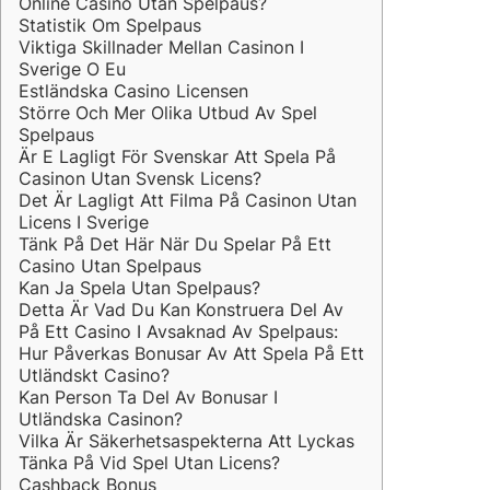
Online Casino Utan Spelpaus?
Statistik Om Spelpaus
Viktiga Skillnader Mellan Casinon I
Sverige O Eu
Estländska Casino Licensen
Större Och Mer Olika Utbud Av Spel
Spelpaus
Är E Lagligt För Svenskar Att Spela På
Casinon Utan Svensk Licens?
Det Är Lagligt Att Filma På Casinon Utan
Licens I Sverige
Tänk På Det Här När Du Spelar På Ett
Casino Utan Spelpaus
Kan Ja Spela Utan Spelpaus?
Detta Är Vad Du Kan Konstruera Del Av
På Ett Casino I Avsaknad Av Spelpaus:
Hur Påverkas Bonusar Av Att Spela På Ett
Utländskt Casino?
Kan Person Ta Del Av Bonusar I
Utländska Casinon?
Vilka Är Säkerhetsaspekterna Att Lyckas
Tänka På Vid Spel Utan Licens?
Cashback Bonus