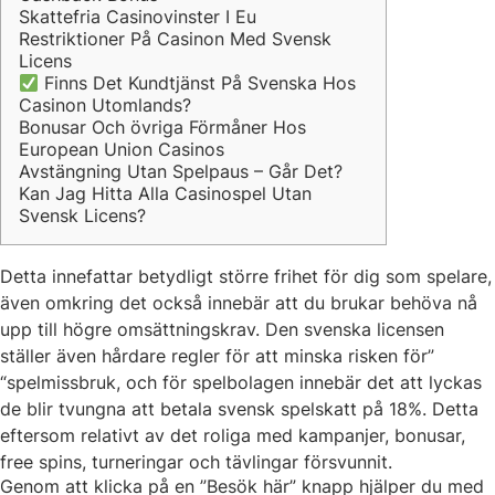
Skattefria Casinovinster I Eu
Restriktioner På Casinon Med Svensk
Licens
Finns Det Kundtjänst På Svenska Hos
Casinon Utomlands?
Bonusar Och övriga Förmåner Hos
European Union Casinos
Avstängning Utan Spelpaus – Går Det?
Kan Jag Hitta Alla Casinospel Utan
Svensk Licens?
Detta innefattar betydligt större frihet för dig som spelare,
även omkring det också innebär att du brukar behöva nå
upp till högre omsättningskrav. Den svenska licensen
ställer även hårdare regler för att minska risken för”
“spelmissbruk, och för spelbolagen innebär det att lyckas
de blir tvungna att betala svensk spelskatt på 18%. Detta
eftersom relativt av det roliga med kampanjer, bonusar,
free spins, turneringar och tävlingar försvunnit.
Genom att klicka på en ”Besök här” knapp hjälper du med