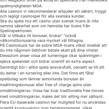
och MegaSlot sitter på alltså en spellicens från maltesiska
spelmyndigheten MGA.
Alla casinon vi rekommenderar erbjuder ett säkert, tryggt
och lagligt casinospel för alla svenska kunder.
Ska du spela hos ett casino utan svensk licens är inte
samma säkerhet som om hemsida har licens från
Spelinspektionen.
Går vi tillbaka till bonusar, brukar” “också
välkomstbonusarna vara mycket väl tilltagna.
På Casinobuck har de sobre MGA-licens vilket innebär att
du inte någonsin behöver betala skatt på dina vinster.
Dessutom anser vissa att turneringar ökar spänningen i
själva spelandet och bidrar scientif en extra aspect.
Samtidigt bör i alltid spela ansvarsfullt, oavsett se till att
du deltar i en turnering eller inte. Det finns ett fåtal
spelbolag som lämnar annorlunda bonusar än
insättningsbonusar eller free of charge spins utan
omsättningskrav. Vissa har kvar traditionella free moves
med omsättningskrav, males det blir allting mer sällsynt.
Flera EU-baserade casinon har mulighed for nu användas
scientif kryptovalutor som betalningsmedel, vilket