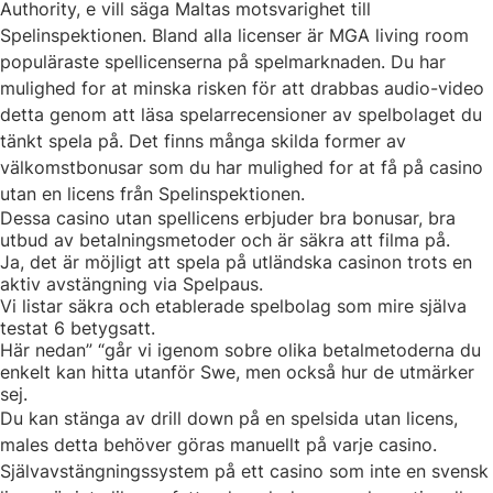
Authority, e vill säga Maltas motsvarighet till
Spelinspektionen. Bland alla licenser är MGA living room
populäraste spellicenserna på spelmarknaden. Du har
mulighed for at minska risken för att drabbas audio-video
detta genom att läsa spelarrecensioner av spelbolaget du
tänkt spela på. Det finns många skilda former av
välkomstbonusar som du har mulighed for at få på casino
utan en licens från Spelinspektionen.
Dessa casino utan spellicens erbjuder bra bonusar, bra
utbud av betalningsmetoder och är säkra att filma på.
Ja, det är möjligt att spela på utländska casinon trots en
aktiv avstängning via Spelpaus.
Vi listar säkra och etablerade spelbolag som mire själva
testat 6 betygsatt.
Här nedan” “går vi igenom sobre olika betalmetoderna du
enkelt kan hitta utanför Swe, men också hur de utmärker
sej.
Du kan stänga av drill down på en spelsida utan licens,
males detta behöver göras manuellt på varje casino.
Självavstängningssystem på ett casino som inte en svensk