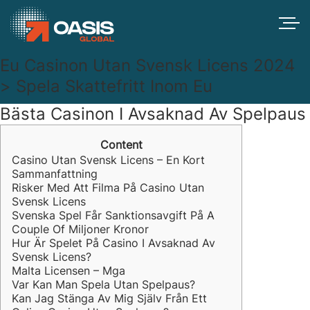
Eu Casinon Utan Svensk Licens 2024
> Spela Skattefritt Inom Eu
Bästa Casinon I Avsaknad Av Spelpaus
Content
Casino Utan Svensk Licens – En Kort
Sammanfattning
Risker Med Att Filma På Casino Utan
Svensk Licens
Svenska Spel Får Sanktionsavgift På A
Couple Of Miljoner Kronor
Hur Är Spelet På Casino I Avsaknad Av
Svensk Licens?
Malta Licensen – Mga
Var Kan Man Spela Utan Spelpaus?
Kan Jag Stänga Av Mig Själv Från Ett