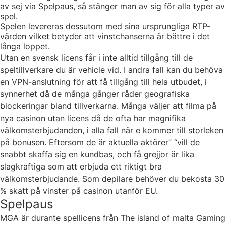
av sej via Spelpaus, så stänger man av sig för alla typer av
spel.
Spelen levereras dessutom med sina ursprungliga RTP-
värden vilket betyder att vinstchanserna är bättre i det
långa loppet.
Utan en svensk licens får i inte alltid tillgång till de
speltillverkare du är vehicle vid. I andra fall kan du behöva
en VPN-anslutning för att få tillgång till hela utbudet, i
synnerhet då de många gånger råder geografiska
blockeringar bland tillverkarna. Många väljer att filma på
nya casinon utan licens då de ofta har magnifika
välkomsterbjudanden, i alla fall när e kommer till storleken
på bonusen. Eftersom de är aktuella aktörer” “vill de
snabbt skaffa sig en kundbas, och få grejjor är lika
slagkraftiga som att erbjuda ett riktigt bra
välkomsterbjudande. Som depilare behöver du bekosta 30
% skatt på vinster på casinon utanför EU.
Spelpaus
MGA är durante spellicens från The island of malta Gaming