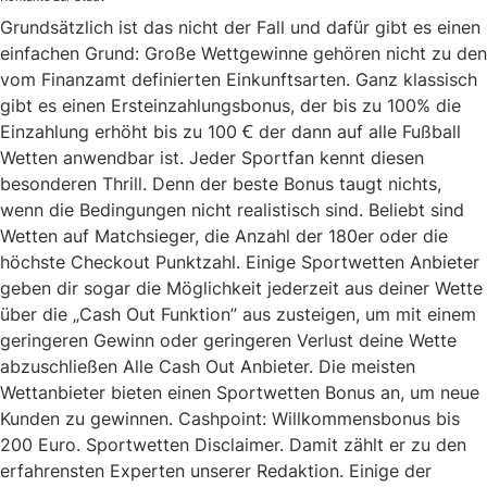
Grundsätzlich ist das nicht der Fall und dafür gibt es einen
einfachen Grund: Große Wettgewinne gehören nicht zu den
vom Finanzamt definierten Einkunftsarten. Ganz klassisch
gibt es einen Ersteinzahlungsbonus, der bis zu 100% die
Einzahlung erhöht bis zu 100 Ꞓ der dann auf alle Fußball
Wetten anwendbar ist. Jeder Sportfan kennt diesen
besonderen Thrill. Denn der beste Bonus taugt nichts,
wenn die Bedingungen nicht realistisch sind. Beliebt sind
Wetten auf Matchsieger, die Anzahl der 180er oder die
höchste Checkout Punktzahl. Einige Sportwetten Anbieter
geben dir sogar die Möglichkeit jederzeit aus deiner Wette
über die „Cash Out Funktion” aus zusteigen, um mit einem
geringeren Gewinn oder geringeren Verlust deine Wette
abzuschließen Alle Cash Out Anbieter. Die meisten
Wettanbieter bieten einen Sportwetten Bonus an, um neue
Kunden zu gewinnen. Cashpoint: Willkommensbonus bis
200 Euro. Sportwetten Disclaimer. Damit zählt er zu den
erfahrensten Experten unserer Redaktion. Einige der