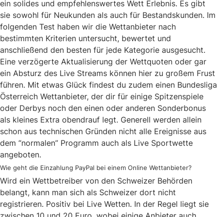
ein solides und empfehlenswertes Wett Erlebnis. Es gibt
sie sowohl für Neukunden als auch für Bestandskunden. Im
folgenden Test haben wir die Wettanbieter nach
bestimmten Kriterien untersucht, bewertet und
anschließend den besten für jede Kategorie ausgesucht.
Eine verzögerte Aktualisierung der Wettquoten oder gar
ein Absturz des Live Streams können hier zu großem Frust
führen. Mit etwas Glück findest du zudem einen Bundesliga
Österreich Wettanbieter, der dir für einige Spitzenspiele
oder Derbys noch den einen oder anderen Sonderbonus
als kleines Extra obendrauf legt. Generell werden allein
schon aus technischen Gründen nicht alle Ereignisse aus
dem “normalen” Programm auch als Live Sportwette
angeboten.
Wie geht die Einzahlung PayPal bei einem Online Wettanbieter?
Wird ein Wettbetreiber von den Schweizer Behörden
belangt, kann man sich als Schweizer dort nicht
registrieren. Positiv bei Live Wetten. In der Regel liegt sie
zwischen 10 und 20 Euro, wobei einige Anbieter auch