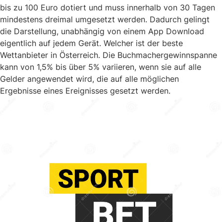
bis zu 100 Euro dotiert und muss innerhalb von 30 Tagen
mindestens dreimal umgesetzt werden. Dadurch gelingt
die Darstellung, unabhängig von einem App Download
eigentlich auf jedem Gerät. Welcher ist der beste
Wettanbieter in Österreich. Die Buchmachergewinnspanne
kann von 1,5% bis über 5% variieren, wenn sie auf alle
Gelder angewendet wird, die auf alle möglichen
Ergebnisse eines Ereignisses gesetzt werden.