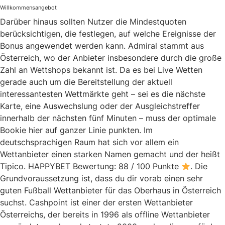
Willkommensangebot
Darüber hinaus sollten Nutzer die Mindestquoten
berücksichtigen, die festlegen, auf welche Ereignisse der
Bonus angewendet werden kann. Admiral stammt aus
Österreich, wo der Anbieter insbesondere durch die große
Zahl an Wettshops bekannt ist. Da es bei Live Wetten
gerade auch um die Bereitstellung der aktuell
interessantesten Wettmärkte geht – sei es die nächste
Karte, eine Auswechslung oder der Ausgleichstreffer
innerhalb der nächsten fünf Minuten – muss der optimale
Bookie hier auf ganzer Linie punkten. Im
deutschsprachigen Raum hat sich vor allem ein
Wettanbieter einen starken Namen gemacht und der heißt
Tipico. HAPPYBET Bewertung: 88 / 100 Punkte
. Die
Grundvoraussetzung ist, dass du dir vorab einen sehr
guten Fußball Wettanbieter für das Oberhaus in Österreich
suchst. Cashpoint ist einer der ersten Wettanbieter
Österreichs, der bereits in 1996 als offline Wettanbieter