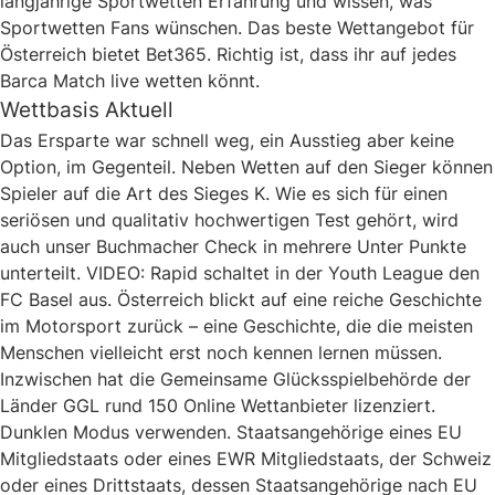
langjährige Sportwetten Erfahrung und wissen, was
Sportwetten Fans wünschen. Das beste Wettangebot für
Österreich bietet Bet365. Richtig ist, dass ihr auf jedes
Barca Match live wetten könnt.
Wettbasis Aktuell
Das Ersparte war schnell weg, ein Ausstieg aber keine
Option, im Gegenteil. Neben Wetten auf den Sieger können
Spieler auf die Art des Sieges K. Wie es sich für einen
seriösen und qualitativ hochwertigen Test gehört, wird
auch unser Buchmacher Check in mehrere Unter Punkte
unterteilt. VIDEO: Rapid schaltet in der Youth League den
FC Basel aus. Österreich blickt auf eine reiche Geschichte
im Motorsport zurück – eine Geschichte, die die meisten
Menschen vielleicht erst noch kennen lernen müssen.
Inzwischen hat die Gemeinsame Glücksspielbehörde der
Länder GGL rund 150 Online Wettanbieter lizenziert.
Dunklen Modus verwenden. Staatsangehörige eines EU
Mitgliedstaats oder eines EWR Mitgliedstaats, der Schweiz
oder eines Drittstaats, dessen Staatsangehörige nach EU