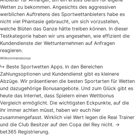
Wetten zu bekommen. Angesichts des aggressiven
werblichen Auftretens des Sportwettanbieters habe es
nicht viel Phantasie gebraucht, um sich vorzustellen,
welche Blüten das Ganze hätte treiben können. In dieser
Testkategorie haben wir uns angesehen, wie effizient die
Kundendienste der Wettunternehmen auf Anfragen
reagieren.
Willkommensbonus
↳ Beste Sportwetten Apps. In den Bereichen
Zahlungsoptionen und Kundendienst gibt es kleinere
Abzüge. Wir präsentieren die besten Sportarten für Wetten
und dazugehörige Bonusangebote. Und zum Glück gibt es
heute das Internet, dass Spielern einen Wettbonus
Vergleich ermöglicht. Die wichtigsten Eckpunkte, auf die
ihr immer achten müsst, haben wir euch hier
zusammengefasst. Wirklich viel Wert legen die Real Trainer
und die Club Besitzer auf den Copa del Rey nicht. →
bet365 Registrierung.