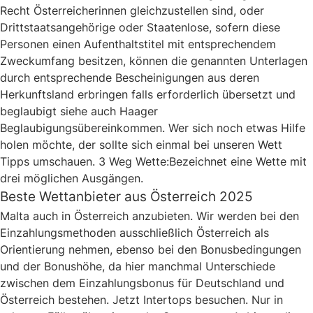
Recht Österreicherinnen gleichzustellen sind, oder
Drittstaatsangehörige oder Staatenlose, sofern diese
Personen einen Aufenthaltstitel mit entsprechendem
Zweckumfang besitzen, können die genannten Unterlagen
durch entsprechende Bescheinigungen aus deren
Herkunftsland erbringen falls erforderlich übersetzt und
beglaubigt siehe auch Haager
Beglaubigungsübereinkommen. Wer sich noch etwas Hilfe
holen möchte, der sollte sich einmal bei unseren Wett
Tipps umschauen. 3 Weg Wette:Bezeichnet eine Wette mit
drei möglichen Ausgängen.
Beste Wettanbieter aus Österreich 2025
Malta auch in Österreich anzubieten. Wir werden bei den
Einzahlungsmethoden ausschließlich Österreich als
Orientierung nehmen, ebenso bei den Bonusbedingungen
und der Bonushöhe, da hier manchmal Unterschiede
zwischen dem Einzahlungsbonus für Deutschland und
Österreich bestehen. Jetzt Intertops besuchen. Nur in