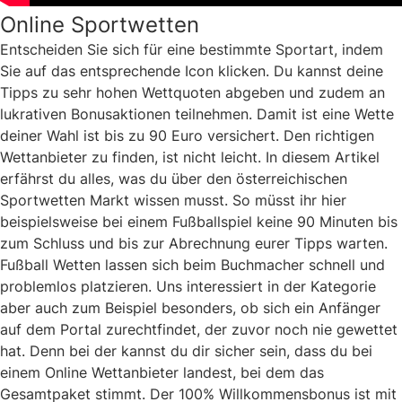
Online Sportwetten
Entscheiden Sie sich für eine bestimmte Sportart, indem
Sie auf das entsprechende Icon klicken. Du kannst deine
Tipps zu sehr hohen Wettquoten abgeben und zudem an
lukrativen Bonusaktionen teilnehmen. Damit ist eine Wette
deiner Wahl ist bis zu 90 Euro versichert. Den richtigen
Wettanbieter zu finden, ist nicht leicht. In diesem Artikel
erfährst du alles, was du über den österreichischen
Sportwetten Markt wissen musst. So müsst ihr hier
beispielsweise bei einem Fußballspiel keine 90 Minuten bis
zum Schluss und bis zur Abrechnung eurer Tipps warten.
Fußball Wetten lassen sich beim Buchmacher schnell und
problemlos platzieren. Uns interessiert in der Kategorie
aber auch zum Beispiel besonders, ob sich ein Anfänger
auf dem Portal zurechtfindet, der zuvor noch nie gewettet
hat. Denn bei der kannst du dir sicher sein, dass du bei
einem Online Wettanbieter landest, bei dem das
Gesamtpaket stimmt. Der 100% Willkommensbonus ist mit