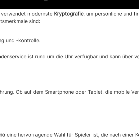
ino verwendet modernste
Kryptografie
, um persönliche und f
itsmerkmale sind:
g und -kontrolle.
ndenservice ist rund um die Uhr verfügbar und kann über v
hrung. Ob auf dem Smartphone oder Tablet, die mobile Ver
ino
eine hervorragende Wahl für Spieler ist, die nach einer K