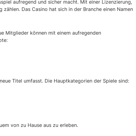
sspiel aufregend und sicher macht. Mit einer Lizenzierung,
g zählen. Das Casino hat sich in der Branche einen Namen
ue Mitglieder können mit einem aufregenden
ote:
neue Titel umfasst. Die Hauptkategorien der Spiele sind:
quem von zu Hause aus zu erleben.