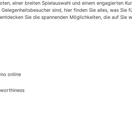
oten, einer breiten Spielauswahl und einem engagierten Ku
n Gelegenheitsbesucher sind, hier finden Sie alles, was Sie
entdecken Sie die spannenden Möglichkeiten, die auf Sie w
ino online
tworthiness