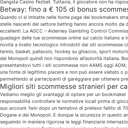
Gangsta Casino
Fezbet. Tuttavia, il giocatore non ha rispo
Betway: fino a € 105 di bonus scomme
Quando ci si imbatte nelle home page dei bookmakers strani
stelle nascenti del settore betting hanno ancora molto da d
eccellenti. La AGCC – Alderney Gambling Control Commission 
guadagni delle tue scommesse online sul calcio italiano e i
novità a livello tecnologico introdotti dai siti scommesse
tennis, basket, pallavolo, hockey su ghiaccio, sport motori
dei Monopoli quindi non rispondono all’autorità italiana. 
presentandovi tutti i siti scommesse non AAMS oggi ADM, ov
una fonte di legittimo piacere e non può essere vietato o pr
permettendo ai partecipanti di gareggiare per ottenere pr
Migliori siti scommesse stranieri per c
Vediamo meglio gli svantaggi di optare per un bookmaker senz
responsabilità controllare le normative locali prima di g
suo account 1win dopo un tentativo di prelievo fallito di 70
Dogane e dei Monopoli. E dunque la sicurezza in questo am
seguendo in maniera rigorosa le leggi finanziarie internazi