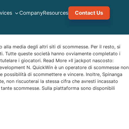
vices
Company
Resources
Contact Us
la media degli altri siti di scommesse. Per il resto, si
centi. Tutte queste società hanno ovviamente completato i
 tutelare i giocatori. Read More »Il jackpot nascosto:
io Development N. QuickWin è un operatore di scommesse non
e possibilità di scommettere e vincere. Inoltre, Spinanga
, non riscuoterai la stessa cifra che avresti incassato
tante scommesse. Sulla piattaforma sono disponibili