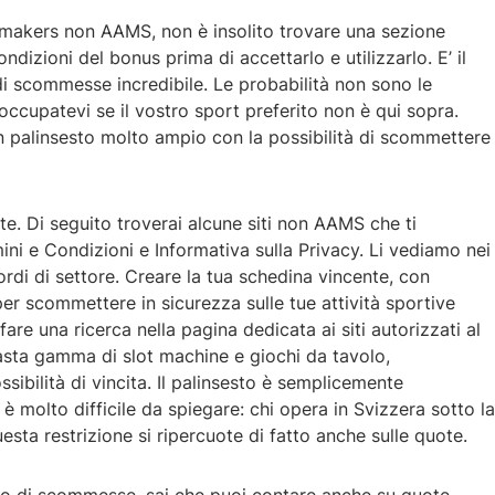
ookmakers non AAMS, non è insolito trovare una sezione
dizioni del bonus prima di accettarlo e utilizzarlo. E’ il
di scommesse incredibile. Le probabilità non sono le
cupatevi se il vostro sport preferito non è qui sopra.
 un palinsesto molto ampio con la possibilità di scommettere
. Di seguito troverai alcune siti non AAMS che ti
ini e Сondizioni e Informativa sulla Privacy. Li vediamo nei
rdi di settore. Creare la tua schedina vincente, con
er scommettere in sicurezza sulle tue attività sportive
fare una ricerca nella pagina dedicata ai siti autorizzati al
vasta gamma di slot machine e giochi da tavolo,
sibilità di vincita. Il palinsesto è semplicemente
 è molto difficile da spiegare: chi opera in Svizzera sotto la
sta restrizione si ripercuote di fatto anche sulle quote.