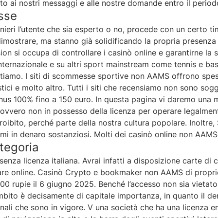
sto ai nostri messaggi e alle nostre domande entro il period
sse
eri l’utente che sia esperto o no, procede con un certo ti
imostrare, ma stanno già solidificando la propria presenza 
si occupa di controllare i casinò online e garantirne la si
nternazionale e su altri sport mainstream come tennis e bas
 citiamo. I siti di scommesse sportive non AAMS offrono spe
stici e molto altro. Tutti i siti che recensiamo non sono s
Bonus 100% fino a 150 euro. In questa pagina vi daremo una 
vero non in possesso della licenza per operare legalmente i
oibito, perché parte della nostra cultura popolare. Inoltre,
emi in denaro sostanziosi. Molti dei casinò online non AAM
ategoria
a licenza italiana. Avrai infatti a disposizione carte di cr
iocare online. Casinò Crypto e bookmaker non AAMS di propr
00 rupie il 6 giugno 2025. Benché l’accesso non sia vietato,
bito è decisamente di capitale importanza, in quanto il d
onali che sono in vigore. V una società che ha una licenza 