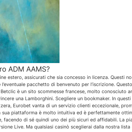
curo ADM AAMS?
ne estero, assicurati che sia concesso in licenza. Questi non
, e l’eventuale pacchetto di benvenuto per l’iscrizione. Qu
 Betclic è un sito scommesse francese, molto conosciuto anc
vincere una Lamborghini. Scegliere un bookmaker. In questi
zera, Eurobet vanta di un servizio clienti eccezionale, pr
a sua piattaforma è molto intuitiva ed è perfettamente ott
, facendo di sé quindi uno dei più sicuri ed affidabili. La 
sione Live. Ma qualsiasi casinò sceglierai dalla nostra list