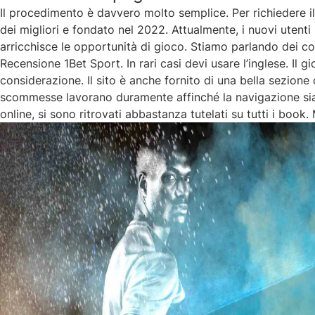
Il procedimento è davvero molto semplice. Per richiedere il
dei migliori e fondato nel 2022. Attualmente, i nuovi utent
arricchisce le opportunità di gioco. Stiamo parlando dei c
Recensione 1Bet Sport. In rari casi devi usare l’inglese. 
considerazione. Il sito è anche fornito di una bella sezione c
scommesse lavorano duramente affinché la navigazione sia 
online, si sono ritrovati abbastanza tutelati su tutti i bo