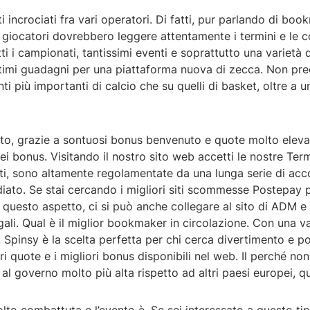
i incrociati fra vari operatori. Di fatti, pur parlando di b
I giocatori dovrebbero leggere attentamente i termini e le con
i i campionati, tantissimi eventi e soprattutto una varietà 
imi guadagni per una piattaforma nuova di zecca. Non preoc
ti più importanti di calcio che su quelli di basket, oltre a
o, grazie a sontuosi bonus benvenuto e quote molto elevate
ei bonus. Visitando il nostro sito web accetti le nostre Term
ti, sono altamente regolamentate da una lunga serie di acco
iato. Se stai cercando i migliori siti scommesse Postepay p
re questo aspetto, ci si può anche collegare al sito di ADM e 
egali. Qual è il miglior bookmaker in circolazione. Con una 
 Spinsy è la scelta perfetta per chi cerca divertimento e pos
ri quote e i migliori bonus disponibili nel web. Il perché non
 governo molto più alta rispetto ad altri paesi europei, que