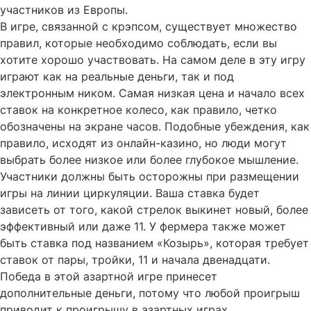
участников из Европы.
В игре, связанной с крэпсом, существует множество
правил, которые необходимо соблюдать, если вы
хотите хорошо участвовать. На самом деле в эту игру
играют как на реальные деньги, так и под
электронным ником. Самая низкая цена и начало всех
ставок на конкретное колесо, как правило, четко
обозначены на экране часов. Подобные убеждения, как
правило, исходят из онлайн-казино, но люди могут
выбрать более низкое или более глубокое мышление.
Участники должны быть осторожны при размещении
игры на линии циркуляции. Ваша ставка будет
зависеть от того, какой стрелок выкинет новый, более
эффективный или даже 11. У фермера также может
быть ставка под названием «Козырь», которая требует
ставок от пары, тройки, 11 и начала двенадцати.
Победа в этой азартной игре принесет
дополнительные деньги, потому что любой проигрыш
приводит к проигрышу в азартных играх.